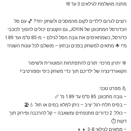
מתנה מושלמת לגילאים 3 עד 8!
רוצים לגרום לילדים לקום מהמסכים ולשחק יחד? 🏀 עם סל
הכדורסל המתכוונן של JOYIN, גם הקטנים יכולים להפוך לכוכבי
כדורסל, כשמתאימים את גובה הסל לגילם – מ-85 ס"מ ועד 1.89
מ'! 🌟 מתאים למשחק בפנים ובחוץ – מושלם לכל עונות השנה!
🎯 יתרון מרכזי: תורם להתפתחות המוטורית ולשיפור
הקואורדינציה של ילדיכם תוך כדי משחק כיפי וספורטיבי!
💪 מפרט טכני:
– גובה מתכוונן: 85 ס"מ עד 1.89 מ' 📏
– בסיס תלת-רגל יציב – ניתן למלא במים או חול 💧🏖️
– כולל: 2 כדורים מתנפחים ומשאבה – קל להרכבה ופירוק תוך
דקות ⏱️
– מתאים לגילאי 3-8 👧👦