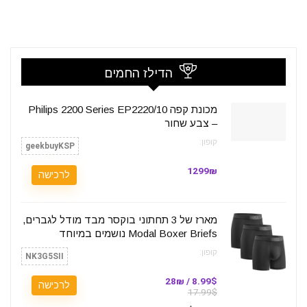
הדילז החמים
מכונת קפה Philips 2200 Series EP2220/10
– צבע שחור
קופון:
geekbuyKSP
1299₪
לרכישה
מארז של 3 תחתוני בוקסר מבד מודל לגברים,
Modal Boxer Briefs נושמים במיוחד
קופון:
NK3G5SII
8.99$ / 28₪
לרכישה
17.99$