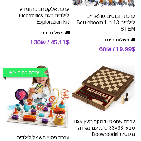
ערכת אלקטרוניקה ומדע
לילדים דגם Electronics
ערכת רובוטים סולאריים
Exploration Kit
לילדים 13 ב-1 Bottleboom
STEM
🚛 משלוח חינם
🚛 משלוח חינם
45.11$ / 138₪
19.99$ / 60₪
ירידת מחיר 📉
ערכת שחמט ודמקה מעץ אגוז
טבעי 33×33 ס"מ עם מגירה
מגנטית Doowroodni
ערכת ניסויי חשמל לילדים