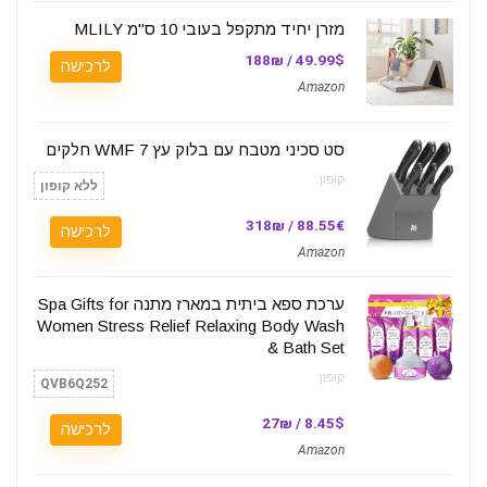
מזרן יחיד מתקפל בעובי 10 ס"מ MLILY
49.99$ / 188₪
לרכישה
Amazon
סט סכיני מטבח עם בלוק עץ WMF 7 חלקים
קופון:
ללא קופון
88.55€ / 318₪
לרכישה
Amazon
ערכת ספא ביתית במארז מתנה Spa Gifts for
Women Stress Relief Relaxing Body Wash
& Bath Set
קופון:
QVB6Q252
8.45$ / 27₪
לרכישה
Amazon