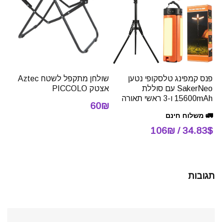
שולחן מתקפל לשטח Aztec
פנס קמפינג טלסקופי נטען
אצטק PICCOLO
SakerNeo עם סוללת
15600mAh ו-3 ראשי תאורה
60₪
🚛 משלוח חינם
34.83$ / 106₪
תגובות