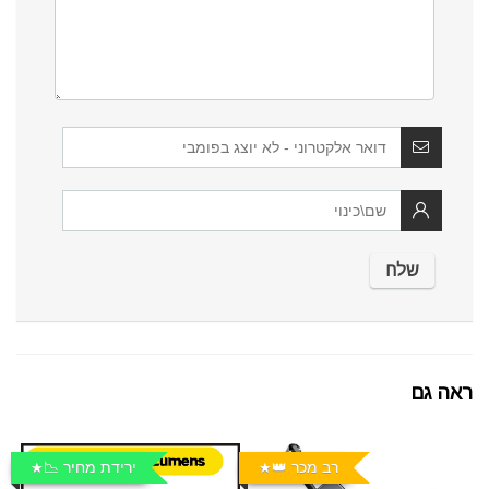
ראה גם
רב מכר 👑
ירידת מחיר 📉