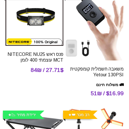
פנס ראש NITECORE NU25
MCT עוצמתי 400 לומן
משאבה חשמלית קומפקטית
27.71$ / 84₪
Yetour 130PSI
🚛 משלוח חינם
$16.99 / 51₪
רב מכר 👑
ירידת מחיר 📉