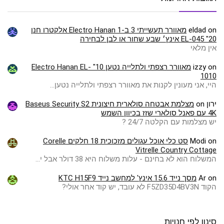
on
eldad
מאוורר תעשייתי 3 ב-1 Electro Hanan אלקטרו חנן
EL-045 "20 אינץ׳ שבע שחור או לבן לבחירה
אין מלאי
on
izzy
מאוורר רצפתי ולתלייה נטען 10" Electro Hanan EL-
1010
היי, אני מעונין לקנות את מאוורר רצפתי ולתלייה נטען…
ירון
on
מצלמת אבטחה סולארית חיצונית Baseus Security S2
4K עם פאנל סולארי שזז בכיוון השמש
יש מצלמות עם הקלטה 24/7 ?
on
Modi
סט כלי אוכל עגולים מזכוכית 18 חלקים Corelle
Vitrelle Country Cottage
המשלוח הוא לא בחינם - עלות משלוח היא 38 דולר אבל י…
on
Ar
מסך נייד 15.6 אינץ' למחשב נייד KTC H15F9
הקוד F5ZD35D4BV3N לא עובד, יש קוד אחר אולי?
סינון לפי חנויות