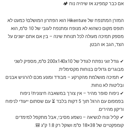
אם כבר קמפינג אז שיהיה נוח 🏕️
המזרן המתנפח של Hikenture הוא הפתרון המושלם! כמעט לא
תופס מקום כשהוא לא מנופח ומתנפח לעובי של 10 ס"מ, הוא
מספק תמיכה מעולה לכל תנוחת שינה – בין אם אתם ישנים על
הצד, הגב או הבטן.
✔ גודל זוגי נפתח לגודל של 200x140x10 ס"מ, מספיק לשני
מבוגרים גדולים בנוחות מקסימלית.
✔ תמיכה מושלמת מהקרקע – מבודד ומונע מכם להרגיש אבנים
ובליטות לא נוחות.
✔ ניפוח סופר מהיר – אין צורך במשאבה חיצונית! ניפוח
בפמפום עם הרגל תוך 5 דקות בלבד ⏳ עם שסתום ייעודי לניפוח
וריקון מהירים.
✔ קליל ונוח לנשיאה – נשמע מסיבי, אבל מתקפל למימדים
קומפקטיים של 38×18 ס"מ ושוקל רק 1.8 ק"ג 🎒.