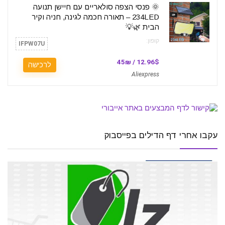
🌞 פנסי הצפה סולאריים עם חיישן תנועה
234LED – תאורה חכמה לגינה, חניה וקיר
הבית 🌿💡
קופון:
IFPW07U
12.96$ / 45₪
לרכישה
Aliexpress
עקבו אחרי דף הדילים בפייסבוק