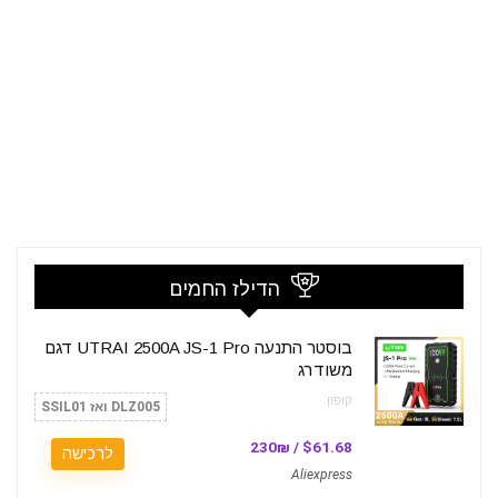
הדילז החמים
בוסטר התנעה UTRAI 2500A JS-1 Pro דגם
משודרג
קופון:
DLZ005 ואז SSIL01
$61.68 / 230₪
לרכישה
Aliexpress