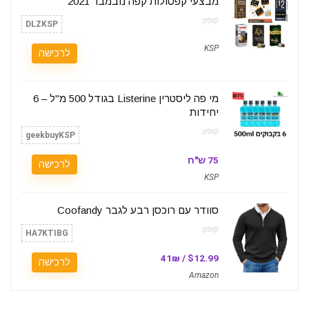
מבצעי קפסולות קפה נובמבר 2021
קופון:
DLZKSP
KSP
לרכישה
מי פה ליסטרין Listerine בגודל 500 מ"ל – 6
יחידות
קופון:
geekbuyKSP
75 ש"ח
לרכישה
KSP
סוודר עם רוכסן רבע לגבר Coofandy
קופון:
HA7KTIBG
$12.99 / 41₪
לרכישה
Amazon