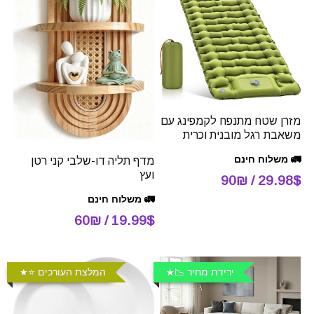
מזרן שטח מתנפח לקמפינג עם
משאבת רגל מובנית וכרית
🚛 משלוח חינם
מדף תליה דו-שלבי קני רטן
ועץ
29.98$ / 90₪
🚛 משלוח חינם
19.99$ / 60₪
ירידת מחיר 📉
המלצת העורכים ⭐️