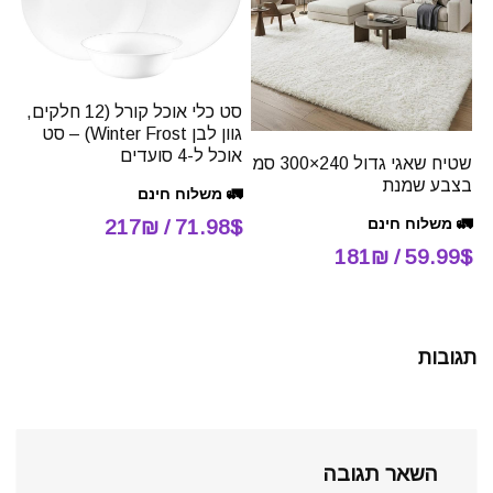
סט כלי אוכל קורל (12 חלקים,
גוון לבן Winter Frost) – סט
אוכל ל-4 סועדים
שטיח שאגי גדול 240×300 סמ
בצבע שמנת
🚛 משלוח חינם
🚛 משלוח חינם
71.98$ / 217₪
59.99$ / 181₪
תגובות
השאר תגובה