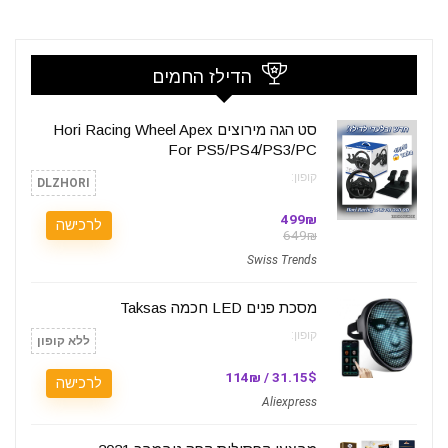
הדילז החמים
סט הגה מירוצים Hori Racing Wheel Apex
For PS5/PS4/PS3/PC
קופון:
DLZHORI
499₪
לרכישה
649₪
Swiss Trends
מסכת פנים LED חכמה Taksas
קופון:
ללא קופון
31.15$ / 114₪
לרכישה
Aliexpress