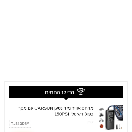
הדילז החמים
מדחס אוויר נייד נטען CARSUN עם מסך
כפול דיגיטלי 150PSI
קופון:
TJ54GDBY