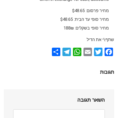
מחיר פרסום: $48.65
מחיר סופי עד הבית: $48.65
מחיר סופי בשקלים: 188₪
שתף\י את הדיל
S
T
W
E
T
F
h
el
h
m
wi
a
ar
e
at
ail
tt
ce
תגובות
e
gr
s
er
b
a
A
o
m
p
o
השאר תגובה
p
k