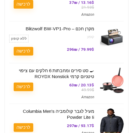
13.16$ / 37₪
לרכישה
21.93$
Amazon
מקרן חכם – Blitzwolf BW-VP1-Pro
קופון:
ללא קופון
79.99$ / 296₪
לרכישה
🍳 סט סירים ומחבתות 6 חלקים עם ציפוי
טיטניום קרמי ROYDX Nonstick
20.13$ / 63₪
לרכישה
49.99$
Amazon
מעיל לגבר קולומביה Columbia Men's
Powder Lite Ii
93.17$ / 297₪
לרכישה
Amazon