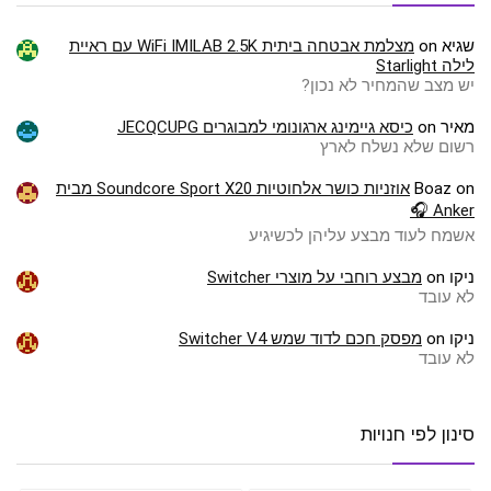
שגיא
on
מצלמת אבטחה ביתית WiFi IMILAB 2.5K עם ראיית
לילה Starlight
יש מצב שהמחיר לא נכון?
מאיר
on
כיסא גיימינג ארגונומי למבוגרים JECQCUPG
רשום שלא נשלח לארץ
on
Boaz
אוזניות כושר אלחוטיות Soundcore Sport X20 מבית
Anker 🎧
אשמח לעוד מבצע עליהן לכשיגיע
ניקו
on
מבצע רוחבי על מוצרי Switcher
לא עובד
ניקו
on
מפסק חכם לדוד שמש Switcher V4
לא עובד
סינון לפי חנויות