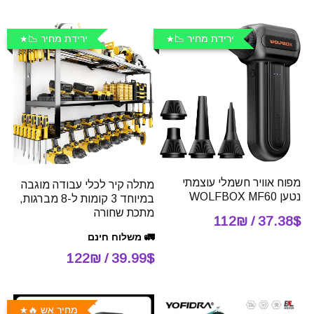
ירידת מחיר 📉
ירידת מחיר 📉
מפוח אוויר חשמלי עוצמתי
מתלה קיר לכלי עבודה מוגבה
נטען WOLFBOX MF60
במיוחד 3 קומות ל-8 מברגות,
מתכת שחורה
37.38$ / 112₪
🚛 משלוח חינם
39.99$ / 122₪
מחיר אש 🔥