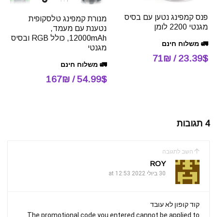
פנס קמפינג נטען עם בסיס
מנורת קמפינג טלסקופית
מגנטי 2200 לומן
נטענת עם מעמד,
12000mAh, כולל RGB ובסיס
🚛 משלוח חינם
מגנטי
23.39$ / 71₪
🚛 משלוח חינם
54.99$ / 167₪
4 תגובות
השב לתגובה
ROY
30 ביולי 2022 at 12:53
קוד קופון לא עובד
The promotional code you entered cannot be applied to