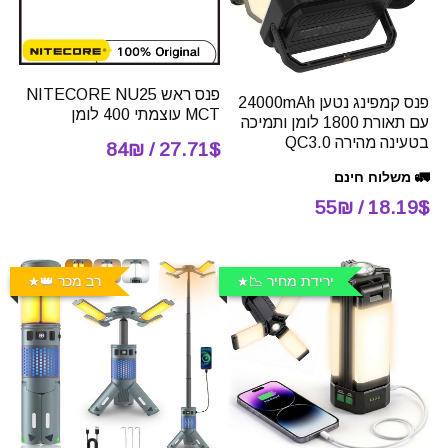
פנס ראש NITECORE NU25
פנס קמפינג נטען 24000mAh
MCT עוצמתי 400 לומן
עם תאורת 1800 לומן ותמיכה
בטעינה מהירה QC3.0
27.71$ / 84₪
🚛 משלוח חינם
18.19$ / 55₪
ירידת מחיר 📉
רב מכר 👑