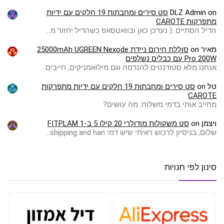
on
DLZ Admin
סט סירים ומחבתות 19 חלקים עם ידיות
מתפרקות CAROTE
הדיל הסתיים :( ️נעדכן כאן ובוואטסאפ כשהדיל יחזור מ…
מאיר
on
סוללת חירום ניידת 25000mAh UGREEN Nexode
Pro 200W עם כבלים נשלפים
אנחנו מלא סטודנטים להנדסה וגם מילואמניקים, חייבים…
טל
on
סט סירים ומחבתות 19 חלקים עם ידיות מתפרקות
CAROTE
מחייב אותי בדמי משלוח. מה עושים?
ויצמן
on
סט משקולות מודולרי 20 קילו 5 ב-1 FITPLAM
שלום, בניסיון לרכוש ראיתי שיש דמי shipping and han…
סינון לפי חנויות