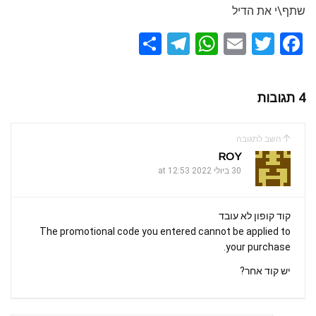
שתף\י את הדיל
S
T
W
E
T
F
h
el
h
m
wi
a
ar
e
at
ail
tt
ce
4 תגובות
e
gr
s
er
b
a
A
o
השב לתגובה
m
p
o
ROY
k
30 ביולי 2022 at 12:53
p
קוד קופון לא עובד
The promotional code you entered cannot be applied to
your purchase.
יש קוד אחר?