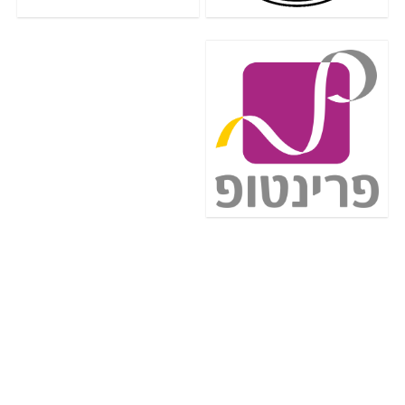
הדילז החמים
טאג איתור חפצים מארז רביעייה Samsung
SmartTag2
קופון:
ללא קופון