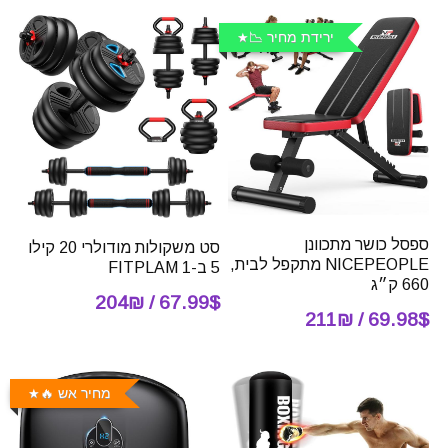
ירידת מחיר 📉
ספסל כושר מתכוונן
סט משקולות מודולרי 20 קילו
NICEPEOPLE מתקפל לבית,
5 ב-1 FITPLAM
660 ק״ג
67.99$ / 204₪
69.98$ / 211₪
מחיר אש 🔥