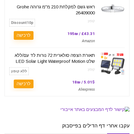
ראש גשם למקלחת 210 מ"מ גרוהה Grohe
26409000
קופון:
Discount10p
£43.31 / 195₪
לרכישה
Amazon
תאורת הצפה סולארית 72 נורות לד עם/ללא
שלט LED Solar Light Waterproof Motion
קופון:
ללא קופון
5.01$ / 18₪
לרכישה
Aliexpress
עקבו אחרי דף הדילים בפייסבוק