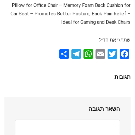
Pillow for Office Chair – Memory Foam Back Cushion for
Car Seat – Promotes Better Posture, Back Pain Relief –
Ideal for Gaming and Desk Chairs
שתף\י את הדיל
S
T
W
E
T
F
h
el
h
m
wi
a
ar
e
at
ail
tt
ce
תגובות
e
gr
s
er
b
a
A
o
m
p
o
השאר תגובה
p
k