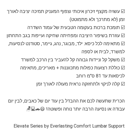
☑️ עשויה מקצף זיכרון איכותי וצפוף המעניק תמיכה יציבה לאורך
זמן (לא מתרכך ולא מתמוטט)
☑️ תומכת ברכות בעקומה הטבעית של עמוד השדרה
☑️ עוזרת בשיפור היציבה ומפחיתה שחיקה ועייפות בגב התחתון
☑️ מתאימה לכל כיסא: ילד, מבוגר, נהג, גיימר, סטודנט לנסיעות,
למשרד, לבית או לספה
☑️ משקל קל וניידות גבוהה קל להעביר בין הרכב למשרד
☑️ כוללת רצועות כפולות מתכווננות + מאריכים, מתאימה
לכיסאות עד 81 ס"מ רוחב
☑️ קלה לניקוי ולתחזוקה נראית מעולה לאורך זמן
הכרית שתעשה לכם את ההבדל בין עוד יום של כאבים, לבין יום
עבודה או נסיעה הרבה יותר נוחה ופשוטה! 😃🚗💻🪑
Elevate Series by Everlasting Comfort Lumbar Support