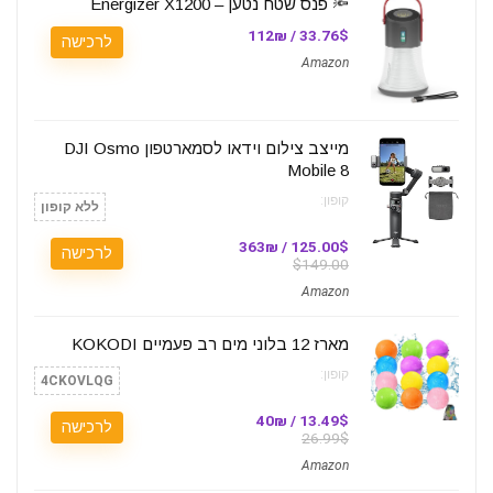
🔦 פנס שטח נטען – Energizer X1200
33.76$ / 112₪
לרכישה
Amazon
מייצב צילום וידאו לסמארטפון DJI Osmo
Mobile 8
קופון:
ללא קופון
125.00$ / 363₪
לרכישה
$149.00
Amazon
מארז 12 בלוני מים רב פעמיים KOKODI
קופון:
4CKOVLQG
13.49$ / 40₪
לרכישה
26.99$
Amazon