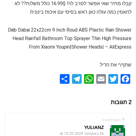
קבלו מחיר שאי אפשר לסרב לו!! 16.99$ כולל משלוח?? לא
להאמין כמה עולה כאן ראש בסיסי עם איכות בינונית
Diiib Dabai 22x22cm 9 Inch Roud ABS Plastic Rain Shower
Head Rainfall Bathroom Top Sprayer Thin High Pressure
From Xiaomi Youpin|Shower Heads| – AliExpress
שתף\י את הדיל
S
T
W
E
T
F
h
el
h
m
wi
a
ar
e
at
ail
tt
ce
2 תגובות
e
gr
s
er
b
a
A
o
השב לתגובה
m
p
o
YULIANZ
26 באוקטובר 2020 at 15:25