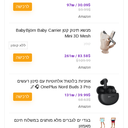
30.09$ / 97₪
לרכישה
59.99$
Amazon
מנשא תינוק קטן BabyBjörn Baby Carrier
Mini 3D Mesh
קופון:
ללא קופון
83.58$ / 261₪
לרכישה
$109.99
Amazon
אוזניות בלוטות' אלחוטיות עם סינון רעשים
OnePlus Nord Buds 3 Pro 🎧🌌
39.99$ / 131₪
לרכישה
68.63$
Amazon
בגדי ים לגברים מלא מותגים במשלוח חינם
מאמזון