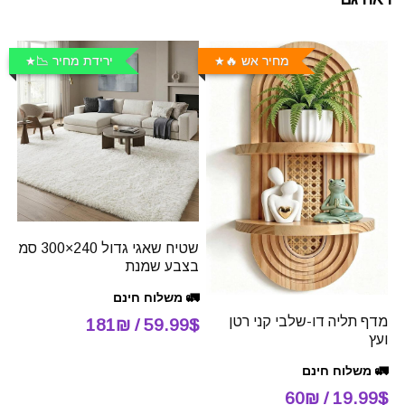
מחיר אש 🔥
ירידת מחיר 📉
שטיח שאגי גדול 240×300 סמ
בצבע שמנת
🚛 משלוח חינם
מדף תליה דו-שלבי קני רטן
59.99$ / 181₪
ועץ
🚛 משלוח חינם
19.99$ / 60₪