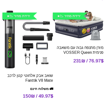
ירידת מחיר 📉
ירידת מחיר 📉
מזרן מתנפח גבוה עם משאבה
פנימית VOSSER Queen
76.97$ / 231₪
שואב אבק אלחוטי קטן לרכב
Fanttik V8 Mate
🚛 משלוח חינם
49.97$ / 150₪