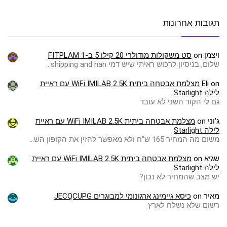
תגובות אחרונות
ויצמן
on
סט משקולות מודולרי 20 קילו 5 ב-1 FITPLAM
שלום, בניסיון לרכוש ראיתי שיש דמי shipping and han…
on
Eli
מצלמת אבטחה ביתית WiFi IMILAB 2.5K עם ראיית
לילה Starlight
גם לי הקוד השני לא עובד
ג'וני
on
מצלמת אבטחה ביתית WiFi IMILAB 2.5K עם ראיית
לילה Starlight
משום מה המחיר 165 ש"ח ולא מאפשר להזין את הקופון הש…
שגיא
on
מצלמת אבטחה ביתית WiFi IMILAB 2.5K עם ראיית
לילה Starlight
יש מצב שהמחיר לא נכון?
מאיר
on
כיסא גיימינג ארגונומי למבוגרים JECQCUPG
רשום שלא נשלח לארץ