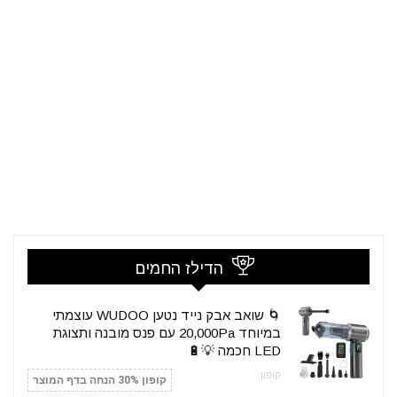
הדילז החמים
🌀 שואב אבק נייד נטען WUDOO עוצמתי
במיוחד 20,000Pa עם פנס מובנה ותצוגת
LED חכמה 💡🔋
קופון:
קופון 30% הנחה בדף המוצר