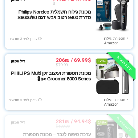
$
מכונת גילוח חשמלית Philips Norelco
סדרת 9400 רטוב ויבש דגם S9606/80
תספורת וגילוח
עודכן לפני 3 חודשים
Amazon
ירידת מחיר 📉
69.99$ / 206₪
-12%
$79.99
מכונת תספורת ועיצוב זקן PHILIPS Multi
Groomer 8000 Series ✂️💈
תספורת וגילוח
עודכן לפני 3 חודשים
Amazon
ירידת מחיר 📉
94.94$ / 281₪
-14%
$109.99
ערכת טיפוח לגבר – מכונת תספורת