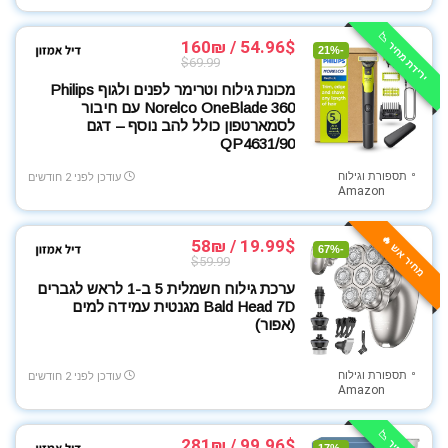
ירידת מחיר 📉
54.96$ / 160₪
-21%
$69.99
מכונת גילוח וטרימר לפנים ולגוף Philips
Norelco OneBlade 360 עם חיבור
לסמארטפון כולל להב נוסף – דגם
QP4631/90
תספורת וגילוח
עודכן לפני 2 חודשים
Amazon
מחיר אש 🔥
19.99$ / 58₪
-67%
$59.99
ערכת גילוח חשמלית 5 ב-1 לראש לגברים
Bald Head 7D מגנטית עמידה למים
(אפור)
תספורת וגילוח
עודכן לפני 2 חודשים
Amazon
99.96$ / 281₪