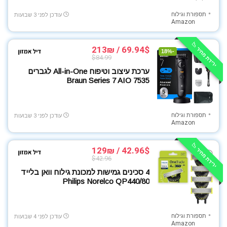
צעצועים לילדים
תספורת וגילוח
עודכן לפני 3 שבועות
צעצועים מונטסוריים
Amazon
קופונים כלליים
ירידת מחיר 📉
קמפינג וטיולים
69.94$ / 213₪
-18%
$84.99
רחפנים
ערכת עיצוב וטיפוח All-in-One לגברים
ריהוט
Braun Series 7 AIO 7535
ריכוזי קופונים
רמקולים
רשתות ואינטרנט
תספורת וגילוח
עודכן לפני 3 שבועות
Amazon
שואב אבק
שואבים שוטפים
ירידת מחיר 📉
42.96$ / 129₪
שונות
$42.96
שעונים וצמידים חכמים
4 סכינים גמישות למכונת גילוח וואן בלייד
תאורה
Philips Norelco QP440/80
תוספי תזונה
תינוקות ומשפחה
תספורת וגילוח
עודכן לפני 4 שבועות
תיקים וארנקים
Amazon