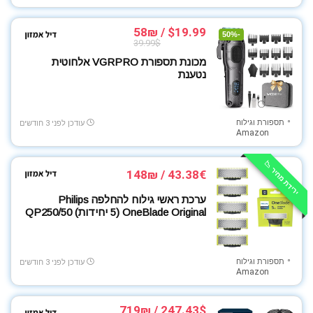
$19.99 / 58₪
-50%
39.99$
מכונת תספורת VGRPRO אלחוטית
נטענת
תספורת וגילוח
עודכן לפני 3 חודשים
Amazon
ירידת מחיר 📉
43.38€ / 148₪
ערכת ראשי גילוח להחלפה Philips
OneBlade Original (5 יחידות) QP250/50
תספורת וגילוח
עודכן לפני 3 חודשים
Amazon
247.43$ / 719₪