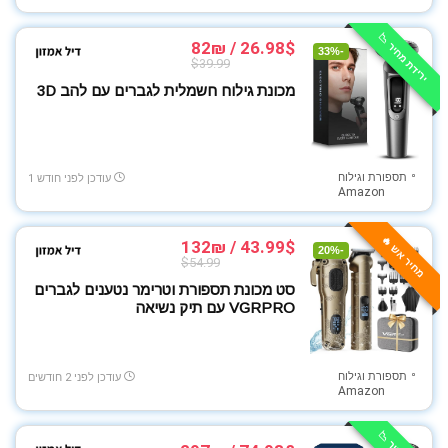
תספורת וגילוח
All categories
ירידת מחיר 📉
26.98$ / 82₪
-33%
$39.99
מכונת גילוח חשמלית לגברים עם להב 3D
תספורת וגילוח
עודכן לפני חודש 1
Amazon
מחיר אש 🔥
43.99$ / 132₪
-20%
$54.99
סט מכונת תספורת וטרימר נטענים לגברים
VGRPRO עם תיק נשיאה
תספורת וגילוח
עודכן לפני 2 חודשים
Amazon