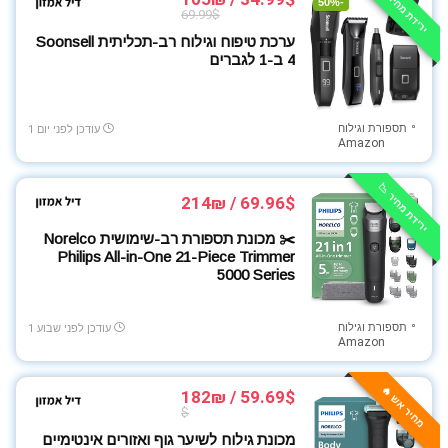
ירידת מחיר 📉
טאבלטים
-50%
69.99$
טלויזיות
ערכת טיפוח וגילוח רב-תכליתית Soonsell
טקסטיל
4 ב-1 לגברים
כבלים ומטענים
כלי עבודה
תספורת וגילוח
לרכב
עודכן לפני יום 1
Amazon
מוצרי הריון והנקה
מוצרי חשמל
ירידת מחיר 📉
69.96$ / 214₪
מוצרי חשמל למטבח
מוצרי ניקיון
✂️ מכונת תספורת רב-שימושית Norelco
Philips All-in-One 21-Piece Trimmer
מוצרי צריכה ופארם
5000 Series
מוצרי תינוקות
מוצרים לבית
תספורת וגילוח
עודכן לפני שבוע 1
מוצרים לילדים
Amazon
מזון בריאות
מחשבים ניידים
מחיר אש 🔥
59.69$ / 182₪
$
מטבח ובישול
מכונת גילוח לשיער גוף ואזורים אינטימיים
מכונות קפה