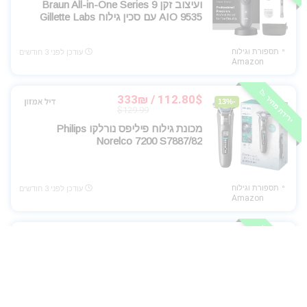
ועיצוב זקן Braun All-in-One Series 9
AIO 9535 עם סכין גילוח Gillette Labs
תספורת וגילוח
עודכן לפני 3 חודשים
Amazon
ירידת מחיר 📉
112.80$ / 333₪
-13%
$129.99
מכונת גילוח פיליפס נורלקו Philips
Norelco 7200 S7887/82
תספורת וגילוח
עודכן לפני 3 חודשים
Amazon
ירידת מחיר 📉
94.49$ / 282₪
-10%
$104.99
מכונת גילוח חשמלית לגברים Braun
Series 5 S5 5155cs