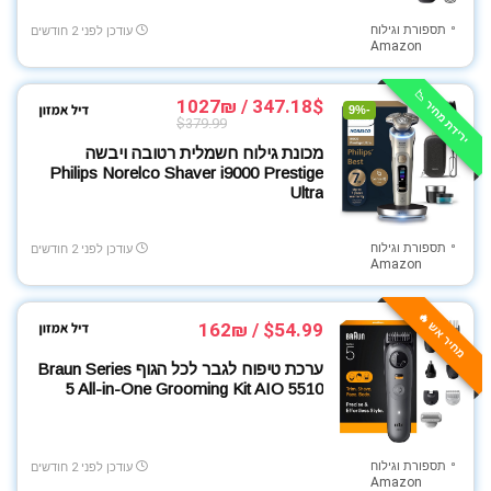
תספורת וגילוח
עודכן לפני 2 חודשים
Amazon
ירידת מחיר 📉
347.18$ / 1027₪
-9%
$379.99
מכונת גילוח חשמלית רטובה ויבשה
Philips Norelco Shaver i9000 Prestige
Ultra
תספורת וגילוח
עודכן לפני 2 חודשים
Amazon
מחיר אש 🔥
$54.99 / 162₪
ערכת טיפוח לגבר לכל הגוף Braun Series
5 All-in-One Grooming Kit AIO 5510
תספורת וגילוח
עודכן לפני 2 חודשים
Amazon