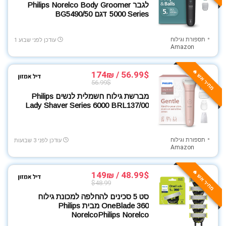
לגבר Philips Norelco Body Groomer
מכוניות בשלט רחוק
5000 Series דגם BG5490/50
מצלמות אבטחה
מצלמות ואביזרים
תספורת וגילוח
עודכן לפני שבוע 1
Amazon
מצלמות רכב
מקרנים
מחיר אש 🔥
56.99$ / 174₪
משחקי קופסה ובנייה
56.99$
משחקים לילדים ופעוטות
מברשת גילוח חשמלית לנשים Philips
נעלי ספורט
Lady Shaver Series 6000 BRL137/00
סוללות
סטרימרים ומיני מחשבים
תספורת וגילוח
עודכן לפני 3 שבועות
סלולר ומחשבים
Amazon
סמארטפונים
סניטריה
מחיר אש 🔥
48.99$ / 149₪
ספורט בריאות וכושר
$48.99
ציוד משרדי
סט 5 סכינים להחלפה למכונת גילוח
OneBlade 360 מבית Philips
צילום
NorelcoPhilips Norelco
צעצועי תינוקות