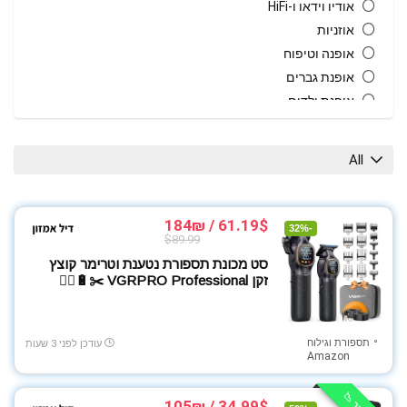
אודיו וידאו ו-HiFi
אוזניות
אופנה וטיפוח
אופנת גברים
אופנת ילדים
אופנת נשים
אופנת תינוקות וילדים
All
אחסון
אקססוריז
ביגוד ספורט
61.19$ / 184₪
-32%
$89.99
בית גן וחוץ
סט מכונת תספורת נטענת וטרימר קוצץ
בית חכם
זקן VGRPRO Professional ✂️🔋🧔‍♂️
גאדג'טים
גיימינג
גרילים טאבונים ומעשנות
תספורת וגילוח
עודכן לפני 3 שעות
Amazon
הנעלה
חיות מחמד
34.99$ / 105₪