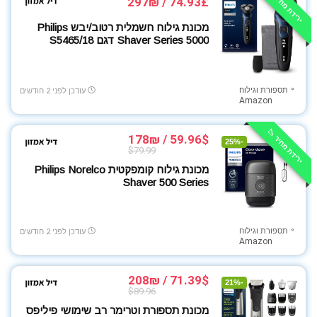
ירידת מחיר 📉
74.93£ / 297₪
מכונת גילוח חשמלית רטוב/יבש Philips
Shaver Series 5000 דגם S5465/18
תספורת וגילוח
עודכן לפני 2 חודשים
Amazon
ירידת מחיר 📉
59.96$ / 178₪
-25%
$79.99
מכונת גילוח קומפקטית Philips Norelco
Shaver 500 Series
תספורת וגילוח
עודכן לפני 2 חודשים
Amazon
71.39$ / 208₪
-21%
$89.96
מכונת תספורת וטרימר רב שימושי פיליפס