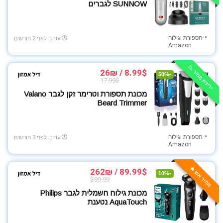
SUNNOW לגברים
תספורת וגילוח
עודכן לפני 2 חודשים
Amazon
ירידת מחיר 📉
8.99$ / 26₪
-50%
17.99$
מכונת תספורת וטרימר זקן לגבר Valano
Beard Trimmer
תספורת וגילוח
עודכן לפני 3 חודשים
Amazon
מחיר אש 🔥
89.99$ / 262₪
-10%
$99.99
מכונת גילוח חשמלית לגבר Philips
AquaTouch נטענת