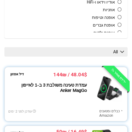
אודיו וידאו ו-HiFi
אוזניות
אופנה וטיפוח
אופנת גברים
אופנת ילדים
אופנת נשים
אופנת תינוקות וילדים
All
אחסון
אקססוריז
ירידת מחיר 📉
ביגוד ספורט
48.04$ / 144₪
בית גן וחוץ
עמדת טעינה משולבת 3 ב-1 לאייפון
בית חכם
Anker MagGo
גאדג'טים
גיימינג
גרילים טאבונים ומעשנות
כבלים ומטענים
עודכן לפני 2 ימים
Amazon
הנעלה
חיות מחמד
16.49$ / 50₪