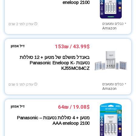
eneloop 2100
מכוניות בשלט רחוק
מצלמות אבטחה
מצלמות ואביזרים
כבלים ומטענים
עודכן לפני 2 שנים
Amazon
מצלמות רכב
מקרנים
משחקי קופסה ובנייה
43.99$ / 153₪
משחקים לילדים ופעוטות
באנדל מושלם של מטען + 12 סוללות
נעלי ספורט
נטענות Panasonic Eneloop K-
KJ55MC84CZ
סוללות
סטרימרים ומיני מחשבים
כבלים ומטענים
עודכן לפני 5 שנים
סלולר ומחשבים
Amazon
סמארטפונים
סניטריה
19.08$ / 64₪
ספורט בריאות וכושר
ציוד משרדי
מטען + 4 סוללות נטענות – Panasonic
AAA eneloop 2100
צילום
צעצועי תינוקות