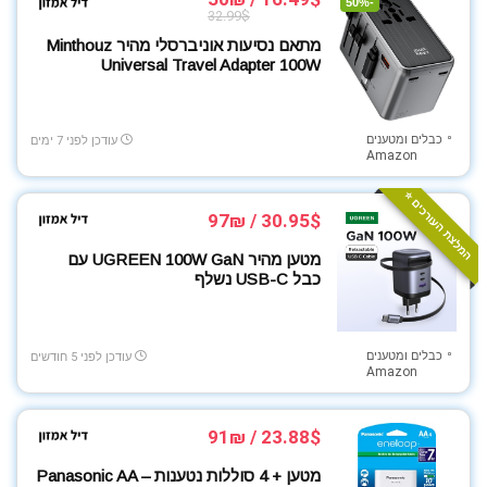
טאבלטים
-50%
32.99$
טלויזיות
מתאם נסיעות אוניברסלי מהיר Minthouz
טקסטיל
Universal Travel Adapter 100W
כבלים ומטענים
כלי עבודה
כבלים ומטענים
לרכב
עודכן לפני 7 ימים
Amazon
מוצרי הריון והנקה
המלצת העורכים ⭐️
מוצרי חשמל
30.95$ / 97₪
מוצרי חשמל למטבח
מוצרי ניקיון
מטען מהיר UGREEN 100W GaN עם
כבל USB-C נשלף
מוצרי צריכה ופארם
מוצרי תינוקות
מוצרים לבית
כבלים ומטענים
עודכן לפני 5 חודשים
מוצרים לילדים
Amazon
מזון בריאות
מחשבים ניידים
23.88$ / 91₪
מטבח ובישול
מטען + 4 סוללות נטענות – Panasonic AA
מכונות קפה