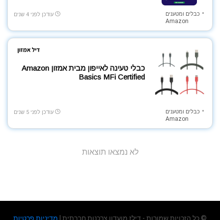
צעצועים לילדים
כבלים ומטענים
עודכן לפני 4 שנים
צעצועים מונטסוריים
Amazon
קופונים כלליים
קמפינג וטיולים
רחפנים
כבלי טעינה לאייפון מבית אמזון Amazon
ריהוט
Basics MFi Certified
ריכוזי קופונים
רמקולים
רשתות ואינטרנט
כבלים ומטענים
עודכן לפני 5 שנים
Amazon
שואב אבק
שואבים שוטפים
שונות
לא נמצאו תוצאות
שעונים וצמידים חכמים
תאורה
תוספי תזונה
תינוקות ומשפחה
תיקים וארנקים
© כל הזכויות שמורות - דילז מועדון צרכנות חברתית |
מדיניות פרטיות