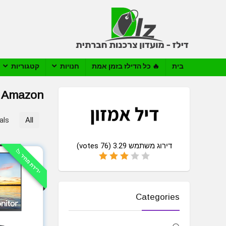
בית
🔥 כל הדילז בזמן אמת
חנויות
קטגוריות
Amazon
als
All
דירוג משתמש
3.29
(
76
votes)
ירידת מחיר 📉
Categories