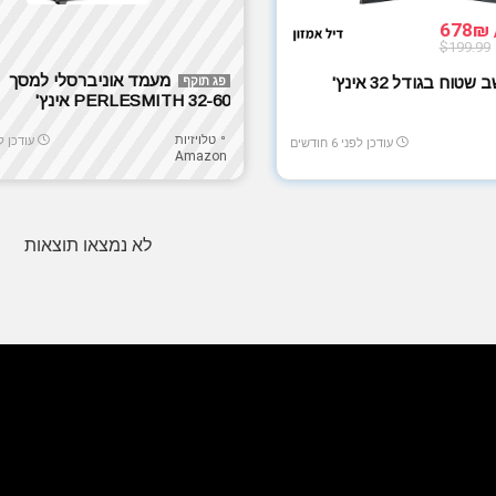
$199.99
מעמד אוניברסלי למסך
🖥️ מסך מחשב שטוח בגודל 32 אינץ'
פג תוקף
PERLESMITH 32-60 אינץ'
טלויזיות
עודכן לפני 
עודכן לפני 6 חודשים
Amazon
לא נמצאו תוצאות