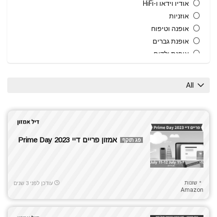
אודיו וידאו ו-HiFi
אוזניות
אופנה וטיפוח
אופנת גברים
אופנת ילדים
אופנת נשים
אופנת תינוקות וילדים
All
אחסון
אקססוריז
ביגוד ספורט
בית גן וחוץ
אמזון פריים דיי 2023 Prime Day
פג תוקף
בית חכם
גאדג'טים
גיימינג
גרילים טאבונים ומעשנות
שונות
עודכן לפני 3 שנים
Amazon
הנעלה
חיות מחמד