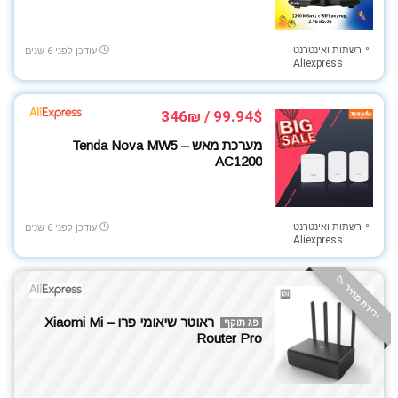
שואב אבק
שואבים שוטפים
רשתות ואינטרנט
עודכן לפני 6 שנים
שעונים וצמידים חכמים
Aliexpress
תאורה
תינוקות ומשפחה
99.94$ / 346₪
תיקים וארנקים
מערכת מאש – Tenda Nova MW5
תספורת וגילוח
AC1200
All categories
רשתות ואינטרנט
עודכן לפני 6 שנים
Aliexpress
ירידת מחיר 📉
ראוטר שיאומי פרו – Xiaomi Mi
פג תוקף
Router Pro