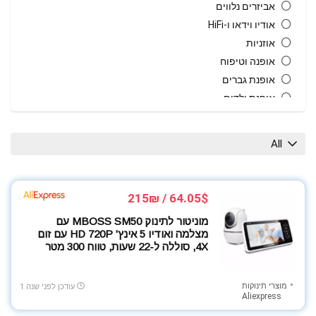
אביזרים נלווים
אודיו וידאו ו-HiFi
אוזניות
אופנה וטיפוח
אופנת גברים
אופנת ילדים
אופנת נשים
אחסון
All
אקססוריז
ביגוד ספורט
בית גן וחוץ
64.05$ / 215₪
בית חכם
מוניטור לתינוק MBOSS SM50 עם
גאדג'טים
מצלמה ואודיו 5 אינץ' HD 720P עם זום
גיימינג
4X, סוללה ל-22 שעות, טווח 300 מטר
גרילים טאבונים ומעשנות
הנעלה
מוצרי תינוקות
עודכן לפני שנה 1
Aliexpress
חיות מחמד