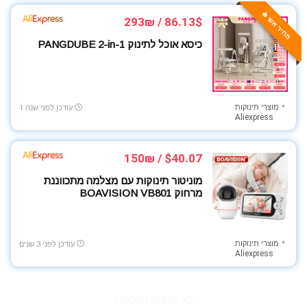
טאבלטים
מחיר אש 🔥
טלויזיות
86.13$ / 293₪
כבלים ומטענים
כיסא אוכל לתינוק PANGDUBE 2-in-1
כלי עבודה
לרכב
מוצרי חשמל
מוצרי תינוקות
מוצרי חשמל למטבח
עודכן לפני שנה 1
Aliexpress
מוצרי ניקיון
מוצרי צריכה ופארם
$40.07 / 150₪
מוצרי תינוקות
מוצרים לבית
מוניטור תינוקות עם מצלמה מתכווננת
מרחוק BOAVISION VB801
מוצרים לילדים
מחשבים ניידים
מטבח ובישול
מוצרי תינוקות
עודכן לפני 3 שנים
מכונות קפה
Aliexpress
מכוניות בשלט רחוק
מצלמות אבטחה
לא נמצאו תוצאות
מצלמות ואביזרים