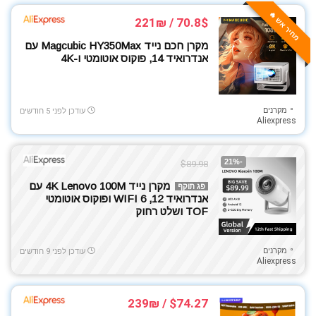
טאבלטים
מחיר אש 🔥
טלויזיות
70.8$ / 221₪
כבלים ומטענים
מקרן חכם נייד Magcubic HY350Max עם
כלי עבודה
אנדרואיד 14, פוקוס אוטומטי ו-4K
לרכב
מוצרי חשמל
מקרנים
מוצרי חשמל למטבח
עודכן לפני 5 חודשים
Aliexpress
מוצרי ניקיון
מוצרי צריכה ופארם
-21%
$89.98
מוצרי תינוקות
מוצרים לבית
מקרן נייד 4K Lenovo 100M עם
פג תוקף
אנדרואיד 12, WIFI 6 ופוקוס אוטומטי
מוצרים לילדים
TOF ושלט רחוק
מחשבים ניידים
מטבח ובישול
מקרנים
עודכן לפני 9 חודשים
מכונות קפה
Aliexpress
מכוניות בשלט רחוק
מצלמות אבטחה
$74.27 / 239₪
מצלמות ואביזרים