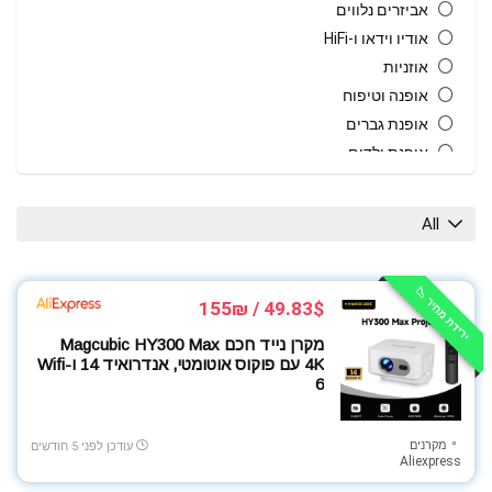
אביזרים נלווים
אודיו וידאו ו-HiFi
אוזניות
אופנה וטיפוח
אופנת גברים
אופנת ילדים
אופנת נשים
אחסון
All
אקססוריז
ביגוד ספורט
ירידת מחיר 📉
בית גן וחוץ
49.83$ / 155₪
בית חכם
מקרן נייד חכם Magcubic HY300 Max
גאדג'טים
4K עם פוקוס אוטומטי, אנדרואיד 14 ו-Wifi
גיימינג
6
גרילים טאבונים ומעשנות
הנעלה
מקרנים
עודכן לפני 5 חודשים
Aliexpress
חיות מחמד