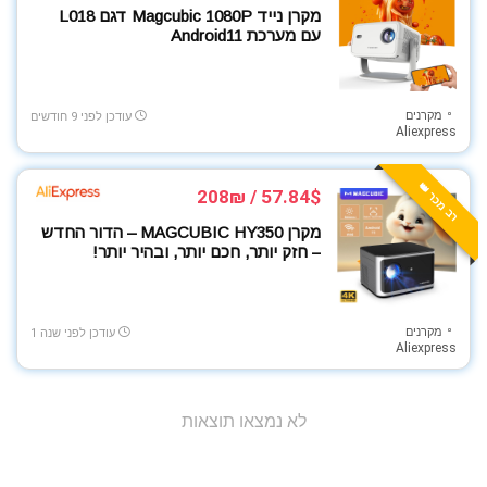
מקרן נייד Magcubic 1080P דגם L018
מצלמות רכב
עם מערכת Android11
מקרנים
משחקי קופסה ובנייה
נעלי ספורט
מקרנים
עודכן לפני 9 חודשים
Aliexpress
סוללות
סטרימרים ומיני מחשבים
רב מכר 👑
סלולר ומחשבים
57.84$ / 208₪
סמארטפונים
מקרן MAGCUBIC HY350 – הדור החדש
סניטריה
– חזק יותר, חכם יותר, ובהיר יותר!
ספורט בריאות וכושר
צעצועים לילדים
מקרנים
עודכן לפני שנה 1
קולנוע ביתי
Aliexpress
קופונים כלליים
קמפינג וטיולים
לא נמצאו תוצאות
ריכוזי קופונים
רמקולים
רשתות ואינטרנט