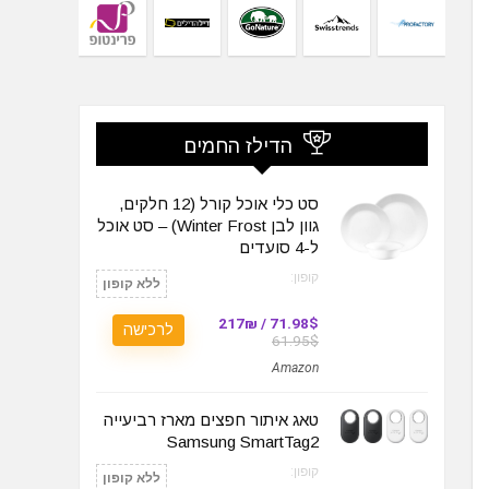
הדילז החמים
סט כלי אוכל קורל (12 חלקים,
גוון לבן Winter Frost) – סט אוכל
ל-4 סועדים
קופון:
ללא קופון
71.98$ / 217₪
לרכישה
61.95$
Amazon
טאג איתור חפצים מארז רביעייה
Samsung SmartTag2
קופון:
ללא קופון