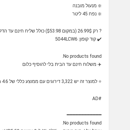
❇️ מנעול מובנה
❇️ נפח 45 ליטר
? רק 26.99$ (במקום $53.98) כולל שליח חינם עד הדלת בלי שתצטרכו אפילו להוסיף שום דבר
✔️ קוד קופון: 5044LCW6
No products found.
✈️ משלוח חינם עד הבית בלי להוסיף כלום
⭐️ למוצר זה יש 3,322 דירוגים עם ממוצע כללי של 4.6 מתוך 5 כוכבים
#AD
━━━━━━━━━━━━
No products found.