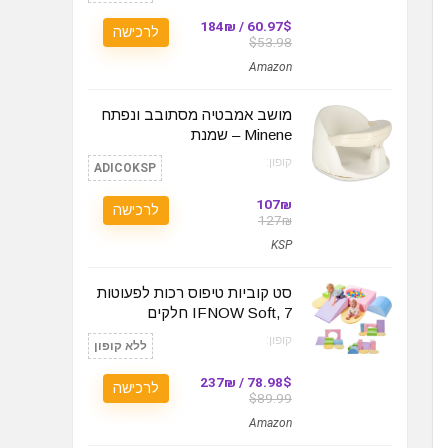
60.97$ / 184₪
לרכישה
$53.98
Amazon
מושב אמבטיה מסתובב ונפתח
Minene – שמנת
קופון:
ADICOKSP
107₪
לרכישה
127₪
KSP
סט קוביות טיפוס רכות לפעוטות
IFNOW Soft, 7 חלקים
קופון:
ללא קופון
78.98$ / 237₪
לרכישה
$89.99
Amazon