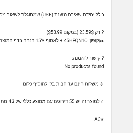
כולל יחידת שאיבה נטענת (USB) שמסוגלת לשאוב מכל מקור מים כמו דלי או אגם, וטוש עם צינור באורך 2 מטרים
? רק 23.59$ (במקום $58.99)
✂️קופון: 45HFQN1O + לאסוף 15% הנחה בדף המוצר
?️⁩ קישור להזמנה:
No products found.
✈️ משלוח חינם עד הבית בלי להוסיף כלום
⭐️ למוצר זה יש 55 דירוגים עם ממוצע כללי של 4.3 מתוך 5 כוכבים
#AD