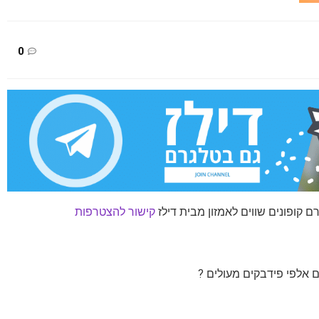
0
 קופונים שווים לאמזון מבית דילז
קישור להצטרפות