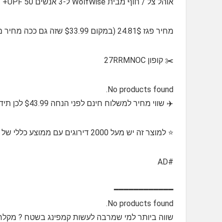
אוהל צל / חוף מבית WolfWise ל-3 אנשים UPF 50+ מאוורר עם חלונות רשת ומשטח נפתח
מחיר פגז 24.81$ (במקום $33.99 שזה גם ככה מחיר מבצע הזוי)
✂️ קופון 27RRMNOC
No products found.
✈️ שווי מחיר למשלוח חינם לפני הנחה $43.99 לכן תידרשו להוסיף 5.00$ ומעלה כדי לקבל משלוח חינם
⭐️ למוצר זה יש מעל 2000 דירוגים עם ממוצע כללי של 4.3 מתוך 5 כוכבים
#AD
━━━━━━━━━━━━
No products found.
שווה ביותר למי שמרבה לעשות קמפינג בשטח ? מקלחת קמ