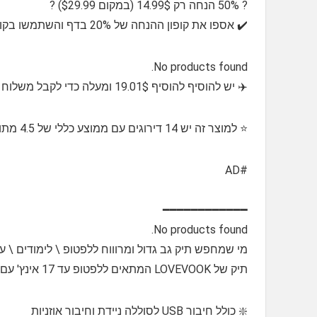
? 50% הנחה רק 14.99$ (במקום $29.99) ?
✔️ אספו את קופון ההנחה של 20% בדף והשתמשו בקוד 55D5HRMC
No products found.
✈️ יש להוסיף להוסיף 19.01$ ומעלה כדי לקבל משלוח חינם
⭐️ למוצר זה יש 14 דירוגים עם ממוצע כללי של 4.5 מתוך 5 כוכבים
#AD
━━━━━━━━━━━━
No products found.
מי שמחפש תיק גב גדול ומרוווח ללפטופ \ לימודים \
תיק של LOVEVOOK המתאים ללפטופ עד 17 אינץ' עם אלפי פידבקים מעולים בחצי מחיר??
❇️ כולל חיבור USB לסוללה ניידת וחיבור אוזניות