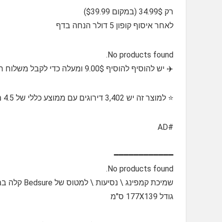
רק 34.99$ (במקום $39.99)
לאחר איסוף קופון 5 דולר הנחה בדף
No products found.
✈️ יש להוסיף להוסיף 9.00$ ומעלה כדי לקבל משלוח חינם
⭐️ למוצר זה יש 3,402 דירוגים עם ממוצע כללי של 4.5 מתוך 5 כוכבים
#AD
━━━━━━━━━━━━
No products found.
שמיכת קמפינג \ נסיעות \ למטוס של Bedsure קלה במיוחד ומתקפלת לתוך נרתיק קטן שנכנס בקלות בתיק
גודל 177X139 ס"מ