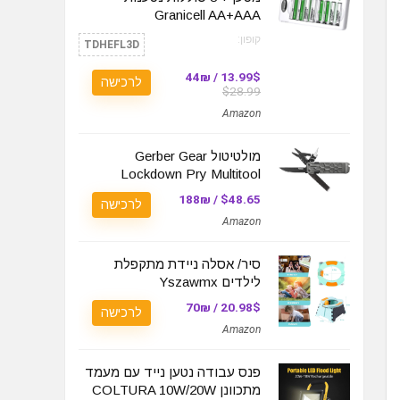
Granicell AA+AAA
קופון:
TDHEFL3D
13.99$ / 44₪
לרכישה
$28.99
Amazon
מולטיטול Gerber Gear
Lockdown Pry Multitool
$48.65 / 188₪
לרכישה
Amazon
סיר/ אסלה ניידת מתקפלת
לילדים Yszawmx
20.98$ / 70₪
לרכישה
Amazon
פנס עבודה נטען נייד עם מעמד
מתכוונן COLTURA 10W/20W