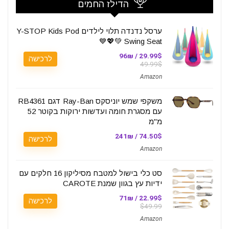
הדילז החמים
ערסל נדנדה תלוי לילדים Y-STOP Kids Pod
Swing Seat 💚💖💙
29.99$ / 96₪
לרכישה
49.99$
Amazon
משקפי שמש יוניסקס Ray-Ban דגם RB4361
עם מסגרת חומה ועדשות ירוקות בקוטר 52
מ"מ
74.50$ / 241₪
לרכישה
Amazon
סט כלי בישול למטבח מסיליקון 16 חלקים עם
ידיות עץ בגוון שמנת CAROTE
22.99$ / 71₪
לרכישה
$49.99
Amazon