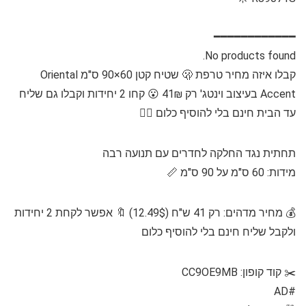
━━━━━━━━━━━━
No products found.
קבלו איזה מחיר טרפת 🫢 שטיח קטן 60×90 ס"מ Oriental
Accent בעיצוב וינטג' רק 41₪ 😮 קחו 2 יחידות וקבלו גם שליח
עד הבית חינם בלי להוסיף כלום 🏃‍♂️
תחתית נגד החלקה לחדרים עם תנועה רבה
מידות: 60 ס"מ על 90 ס"מ 📏
💰 מחיר מדהים: רק 41 ש"ח (12.49$) 🔖 אפשר לקחת 2 יחידות
ולקבל שליח חינם בלי להוסיף כלום
✂️ קוד קופון: CC9OE9MB
#AD