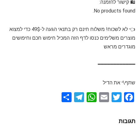
🛍 קישור להזמנה:
No products found.
👈 לא לשכוח! משלוח חינם רק בתנאי הגעה ל-49$ כדי למצוא
מוצרים משלימים כנסו לדף הזה המכיל חיפוש חכם וחיפושים
מוגדרים מראש
━━━━━━━━━━━━
שתף\י את הדיל
S
T
W
E
T
F
h
el
h
m
wi
a
ar
e
at
ail
tt
ce
תגובות
e
gr
s
er
b
a
A
o