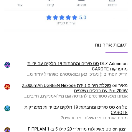
תגובות אחרונות
on
DLZ Admin
סט סירים ומחבתות 19 חלקים עם ידיות
מתפרקות CAROTE
הדיל הסתיים :( ️נעדכן כאן ובוואטסאפ כשהדיל יחזור מ…
מאיר
on
סוללת חירום ניידת 25000mAh UGREEN Nexode
Pro 200W עם כבלים נשלפים
אנחנו מלא סטודנטים להנדסה וגם מילואמניקים, חייבים…
טל
on
סט סירים ומחבתות 19 חלקים עם ידיות מתפרקות
CAROTE
מחייב אותי בדמי משלוח. מה עושים?
ויצמן
on
סט משקולות מודולרי 20 קילו 5 ב-1 FITPLAM