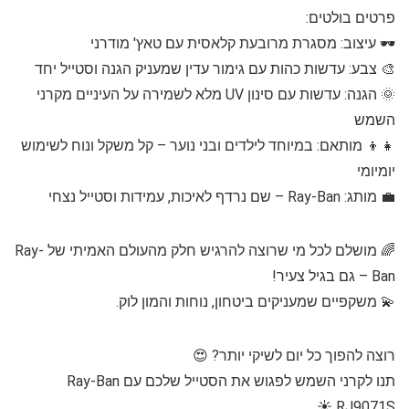
פרטים בולטים:
🕶️ עיצוב: מסגרת מרובעת קלאסית עם טאץ' מודרני
🎨 צבע: עדשות כהות עם גימור עדין שמעניק הגנה וסטייל יחד
🌞 הגנה: עדשות עם סינון UV מלא לשמירה על העיניים מקרני
השמש
👧👦 מותאם: במיוחד לילדים ובני נוער – קל משקל ונוח לשימוש
יומיומי
💼 מותג: Ray-Ban – שם נרדף לאיכות, עמידות וסטייל נצחי
🌈 מושלם לכל מי שרוצה להרגיש חלק מהעולם האמיתי של Ray-
Ban – גם בגיל צעיר!
💫 משקפיים שמעניקים ביטחון, נוחות והמון לוק.
רוצה להפוך כל יום לשיקי יותר? 😍
תנו לקרני השמש לפגוש את הסטייל שלכם עם Ray-Ban
RJ9071S ☀️