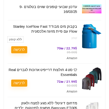
עדכון שבועי קופונים שווים בטלגרם 9-
16/03/25
בקבוק מים מבודד Stanley IceFlow Fast
Flow עם פיית מזיגה אלכסונית
קופון:
ללא קופון
22.79$ / 70₪
לרכישה
35.00$
Amazon
👕 סט 4 חולצות דרייפיט ארוכות לגברים Real
Essentials
21.99$ / 72₪
לרכישה
50.00$
Amazon
מדחום דיגיטלי ללא מגע למצח ולאוזן
Berrcom ET005 מתאים לתינוקות, ילדים