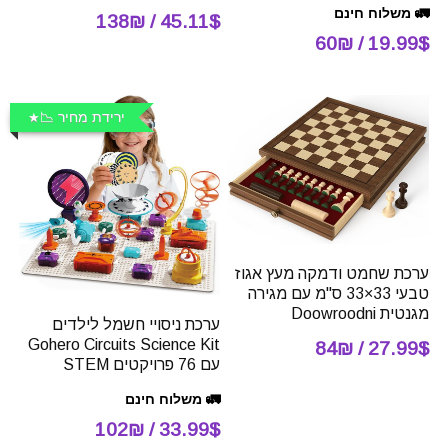
🚛 משלוח חינם
45.11$ / 138₪
19.99$ / 60₪
ירידת מחיר 📉
ערכת שחמט ודמקה מעץ אגוז
טבעי 33×33 ס"מ עם מגירה
מגנטית Doowroodni
ערכת ניסויי חשמל לילדים
Gohero Circuits Science Kit
27.99$ / 84₪
עם 76 פרויקטים STEM
🚛 משלוח חינם
33.99$ / 102₪