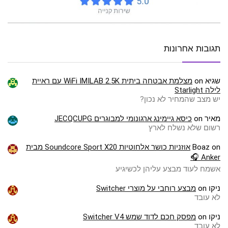
תגובות אחרונות
שגיא
on
מצלמת אבטחה ביתית WiFi IMILAB 2.5K עם ראיית
לילה Starlight
יש מצב שהמחיר לא נכון?
מאיר
on
כיסא גיימינג ארגונומי למבוגרים JECQCUPG
רשום שלא נשלח לארץ
on
Boaz
אוזניות כושר אלחוטיות Soundcore Sport X20 מבית
Anker 🎧
אשמח לעוד מבצע עליהן לכשיגיע
ניקו
on
מבצע רוחבי על מוצרי Switcher
לא עובד
ניקו
on
מפסק חכם לדוד שמש Switcher V4
לא עובד