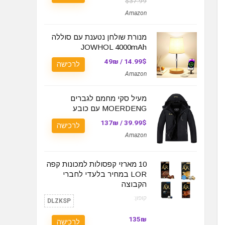
$37.99
Amazon
מנורת שולחן נטענת עם סוללה
JOWHOL 4000mAh
14.99$ / 49₪
לרכישה
Amazon
מעיל סקי מחמם לגברים
MOERDENG עם כובע
39.99$ / 137₪
לרכישה
Amazon
10 מארזי קפסולות למכונות קפה
LOR במחיר בלעדי לחברי
הקבוצה
קופון:
DLZKSP
135₪
לרכישה