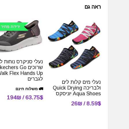
ראה גם
ירידת מחיר 
נעלי סניקרס נוחות ל
שרוכים kechers Go
alk Flex Hands Up
לגברים
נעלי מים קלות לים
ולבריכה Quick Drying
🚛 משלוח חינם
Aqua Shoes יוניסקס
63.75$ / 194₪
8.59$ / 26₪