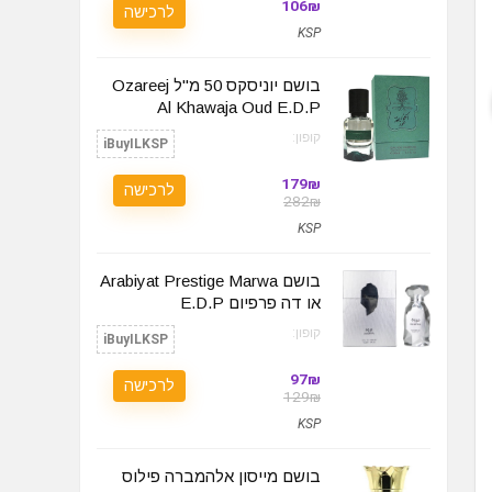
106₪
לרכישה
KSP
בושם יוניסקס 50 מ"ל Ozareej
Al Khawaja Oud E.D.P
קופון:
iBuyILKSP
179₪
לרכישה
282₪
KSP
בושם Arabiyat Prestige Marwa
או דה פרפיום‏ E.D.P
קופון:
iBuyILKSP
97₪
לרכישה
129₪
KSP
בושם מייסון אלהמברה פילוס