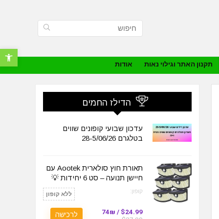
פתח סרגל נ
תקנון האתר וגילוי נאות
אודות
הדילז החמים
עדכון שבועי קופונים שווים
בטלגרם 28-5/06/26
תאורת חוץ סולארית Aootek עם
חיישן תנועה – סט 6 יחידות 💡
קופון:
ללא קופון
$24.99 / 74₪
לרכישה