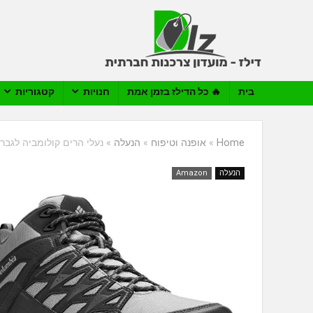
בית
🔥 כל הדילז בזמן אמת
חנויות
קטגוריות
Home
»
אופנה וטיפוח
»
הנעלה
»
נעלי הרים קולומביה לגבר – bia Wayfinder Mid Outdry
הנעלה
Amazon