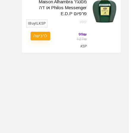
מסנג'ר Maison Alhambra
Philos Messenger או דה
פרפיום‏ E.D.P
קופון:
IBuyILKSP
99₪
לרכישה
127₪
KSP