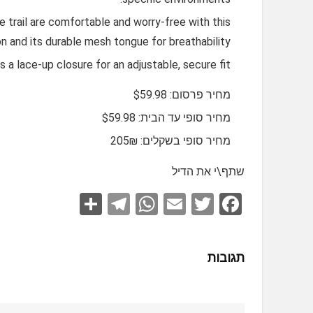
ail are comfortable and worry-free with this
 and its durable mesh tongue for breathability.
lace-up closure for an adjustable, secure fit.
מחיר פרסום: $59.98
מחיר סופי עד הבית: $59.98
מחיר סופי בשקלים: 205₪
שתף\י את הדיל
S
T
W
E
T
F
h
el
h
m
wi
a
ar
e
at
ail
tt
ce
תגובות
e
gr
s
er
b
a
A
o