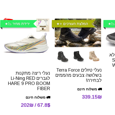
📉
המלצת העורכים ⭐️
ירידת מחיר 📉
לא
S
W
נעלי טיולים Terra Force
נעלי ריצה מתקנות
בשלושה צבעים מהממים
לגברים Li-Ning RED
לבחירה!
HARE 9 PRO BOOM
FIBER
🚛 משלוח חינם
339.15₪
🚛 משלוח חינם
67.8$ / 202₪