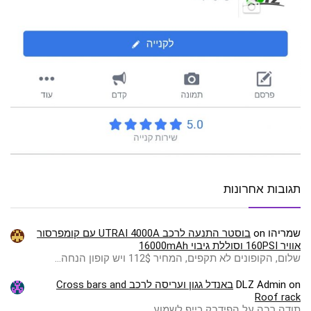
תגובות אחרונות
שמריהו
on
בוסטר התנעה לרכב UTRAI 4000A עם קומפרסור
אוויר 160PSI וסוללת גיבוי 16000mAh
שלום, הקופונים לא תקפים, המחיר 112$ ויש קופון הנחה…
on
DLZ Admin
באנדל גגון ועריסה לרכב Cross bars and
Roof rack
תודה רבה על הפידבק כייף לשמוע