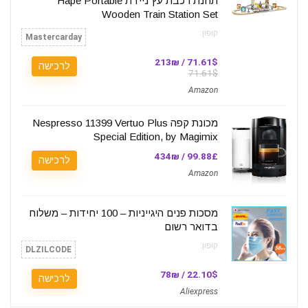
תחנת רכבת עץ ניידת Hape Portable
Wooden Train Station Set
קופון:
Mastercarday
71.61$ / 213₪
לרכישה
71.61$
Amazon
מכונת קפה Nespresso 11399 Vertuo Plus
Special Edition, by Magimix
99.88£ / 434₪
לרכישה
Amazon
מסכות פנים היגייניות – 100 יחידות – משלוח
בדואר רשום
קופון:
DLZILCODE
22.10$ / 78₪
לרכישה
Aliexpress