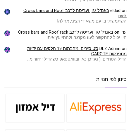
on
eldad
באנדל גגון ועריסה לרכב Cross bars and Roof
rack
השתמשתי בו עם משא די רציני, אחלה!
עדי
on
באנדל גגון ועריסה לרכב Cross bars and Roof rack
היי יכול להתקשר לעוז מקרגה ולהתייעץ איתו
on
DLZ Admin
סט סירים ומחבתות 19 חלקים עם ידיות
מתפרקות CAROTE
הדיל הסתיים :( ️נעדכן כאן ובוואטסאפ כשהדיל יחזור מ…
סינון לפי חנויות