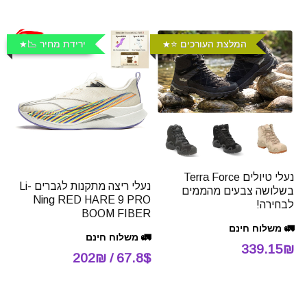
המלצת העורכים ⭐️
ירידת מחיר 📉
נעלי טיולים Terra Force
נעלי ריצה מתקנות לגברים Li-
בשלושה צבעים מהממים
Ning RED HARE 9 PRO
לבחירה!
BOOM FIBER
🚛 משלוח חינם
🚛 משלוח חינם
339.15₪
67.8$ / 202₪