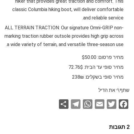
hiker that provides great traction and comfort. This
classic Columbia hiking boot, will deliver comfortable
and reliable service.
ALL TERRAIN TRACTION: Our signature Omni-GRIP non-
marking traction rubber outsole provides high grip across
a wide variety of terrain, and versatile three-season use.
מחיר פרסום: $50.00
מחיר סופי עד הבית: 72.76$
מחיר סופי בשקלים: 238₪
שתף\י את הדיל
S
T
W
E
T
F
h
el
h
m
wi
a
ar
e
at
ail
tt
ce
2 תגובות
e
gr
s
er
b