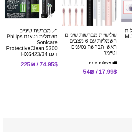
ית
🪥 מברשת שיניים
שלישיית מברשות שיניים
MIJIA 
חשמלית נטענת Philips
חשמליות עם 6 מצבים,
Sonicare
ראשי הברשה נטענים
ProtectiveClean 5300
וטיימר
דגם HX6423/34
🚛 משלוח חינם
74.95$ / 225₪
17.99$ / 54₪