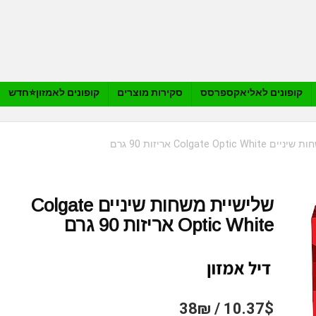
קופונים לאליאקספרסס
סקירות מוצרים
קופונים לאמזון⭐️חדש
Colgate Opti אריזות 90 גרם
שלישיית משחות שיניים Colgate
Optic White אריזות 90 גרם
10.37$ / 38₪