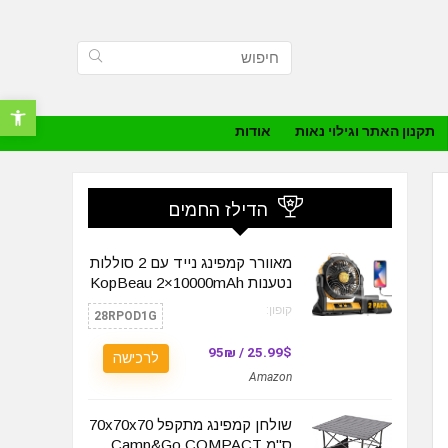
פתח סרגל נ
תקנון האתר וגילוי נאות
אודות
הדילז החמים
מאוורר קמפינג נייד עם 2 סוללות
נטענות KopBeau 2×10000mAh
קופון:
28RPOD1G
25.99$ / 95₪
לרכישה
Amazon
שולחן קמפינג מתקפל 70x70x70
ס"מ Camp&Go COMPACT