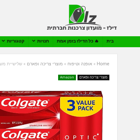
בית
🔥 כל הדילז בזמן אמת
חנויות
קטגוריות
Home
»
אופנה וטיפוח
»
מוצרי צריכה ופארם
»
שלישיית משחות שיניים c White
מוצרי צריכה ופארם
Amazon