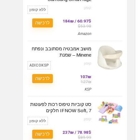
קופון:
ללא קופון
60.97$ / 184₪
לרכישה
$53.98
Amazon
מושב אמבטיה מסתובב ונפתח
Minene – שמנת
קופון:
ADICOKSP
107₪
לרכישה
127₪
KSP
סט קוביות טיפוס רכות לפעוטות
IFNOW Soft, 7 חלקים
קופון:
ללא קופון
78.98$ / 237₪
לרכישה
$89.99