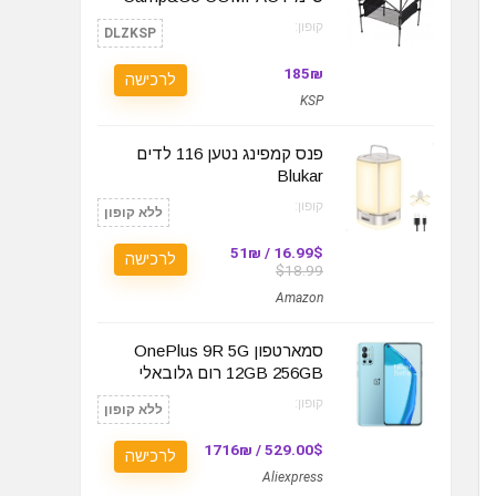
קופון:
DLZKSP
185₪
לרכישה
KSP
פנס קמפינג נטען 116 לדים
Blukar
קופון:
ללא קופון
16.99$ / 51₪
לרכישה
$18.99
Amazon
סמארטפון OnePlus 9R 5G
12GB 256GB רום גלובאלי
קופון:
ללא קופון
529.00$ / 1716₪
לרכישה
Aliexpress