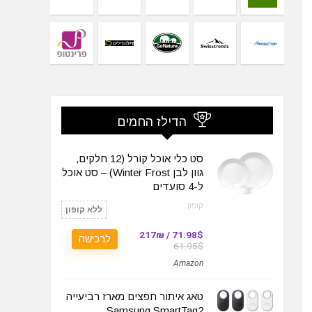
הדילז החמים
סט כלי אוכל קורל (12 חלקים,
גוון לבן Winter Frost) – סט אוכל
ל-4 סועדים
קופון:
ללא קופון
71.98$ / 217₪
לרכישה
61.95$
Amazon
טאג איתור חפצים מארז רביעייה
Samsung SmartTag2