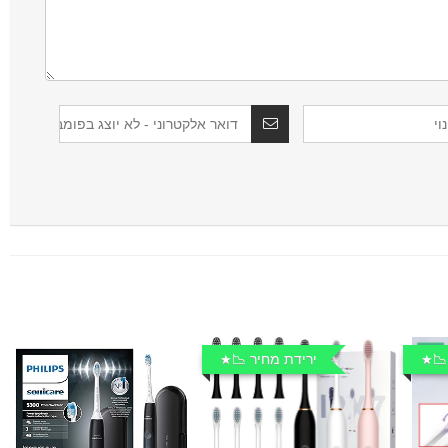
📉
ירידת מחיר 📉