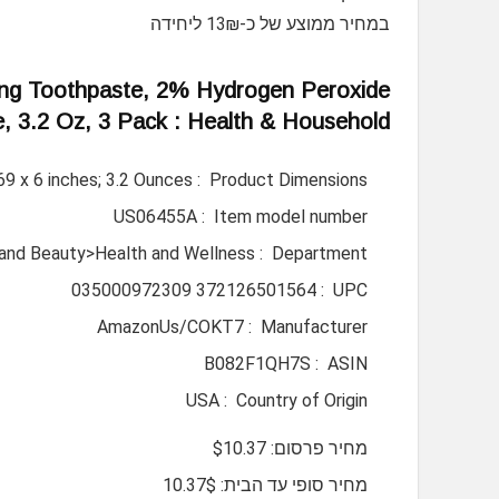
במחיר ממוצע של כ-13₪ ליחידה
ing Toothpaste, 2% Hydrogen Peroxide
e, 3.2 Oz, 3 Pack : Health & Household
Product Dimensions ‏ : ‎
.69 x 6 inches; 3.2 Ounces
Item model number ‏ : ‎
US06455A
Department ‏ : ‎
 and Beauty>Health and Wellness
UPC ‏ : ‎
035000972309 372126501564
Manufacturer ‏ : ‎
AmazonUs/COKT7
ASIN ‏ : ‎
B082F1QH7S
Country of Origin ‏ : ‎
USA
מחיר פרסום: $10.37
מחיר סופי עד הבית: 10.37$