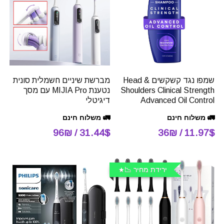
שמפו נגד קשקשים Head &
מברשת שיניים חשמלית סונית
Shoulders Clinical Strength
נטענת MIJIA Pro עם מסך
Advanced Oil Control
דיגיטלי
🚛 משלוח חינם
🚛 משלוח חינם
31.44$ / 96₪
11.97$ / 36₪
ירידת מחיר 📉