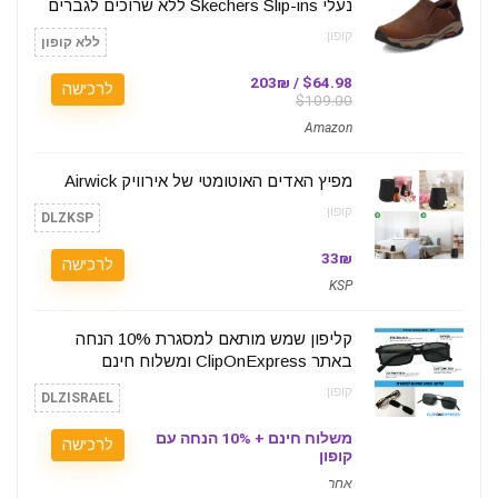
נעלי Skechers Slip-ins ללא שרוכים לגברים
קופון:
ללא קופון
$64.98 / 203₪
לרכישה
$109.00
Amazon
מפיץ האדים האוטומטי של אירוויק Airwick
קופון:
DLZKSP
33₪
לרכישה
KSP
קליפון שמש מותאם למסגרת 10% הנחה
באתר ClipOnExpress ומשלוח חינם
קופון:
DLZISRAEL
משלוח חינם + 10% הנחה עם
לרכישה
קופון
אחר