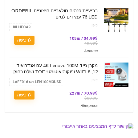
רביעיית פנסים סולאריים חיצוניים ORDEBIL
76 LED עמידים למים
קופון:
U8LHEOA9
34.99$ / 105₪
לרכישה
49.99$
Amazon
מקרן נייד 4K Lenovo 100M עם אנדרואיד
12, WIFI 6 ופוקוס אוטומטי TOF ושלט רחוק
קופון:
LEN100M3USD ואז ILAFF016
70.98$ / 227₪
לרכישה
$89.98
Aliexpress