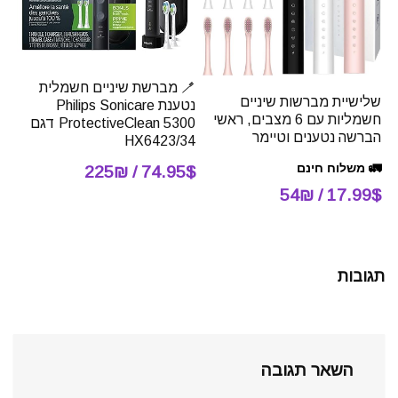
🪥 מברשת שיניים חשמלית
שלישיית מברשות שיניים
נטענת Philips Sonicare
חשמליות עם 6 מצבים, ראשי
ProtectiveClean 5300 דגם
הברשה נטענים וטיימר
HX6423/34
🚛 משלוח חינם
74.95$ / 225₪
17.99$ / 54₪
תגובות
השאר תגובה