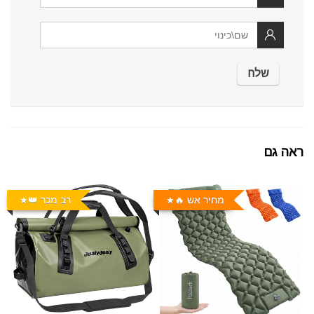
ראה גם
מחיר אש 🔥
רב מכר 👑