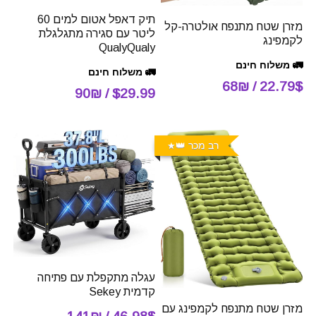
תיק דאפל אטום למים 60
מזרן שטח מתנפח אולטרה-קל
ליטר עם סגירה מתגלגלת
לקמפינג
QualyQualy
🚛 משלוח חינם
🚛 משלוח חינם
22.79$ / 68₪
$29.99 / 90₪
רב מכר 👑
עגלה מתקפלת עם פתיחה
קדמית Sekey
מזרן שטח מתנפח לקמפינג עם