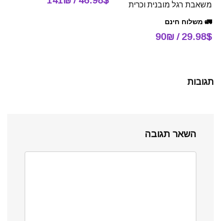
46.98$ / 141₪
משאבת רגל מובנית וכרית
🚛 משלוח חינם
29.98$ / 90₪
תגובות
השאר תגובה