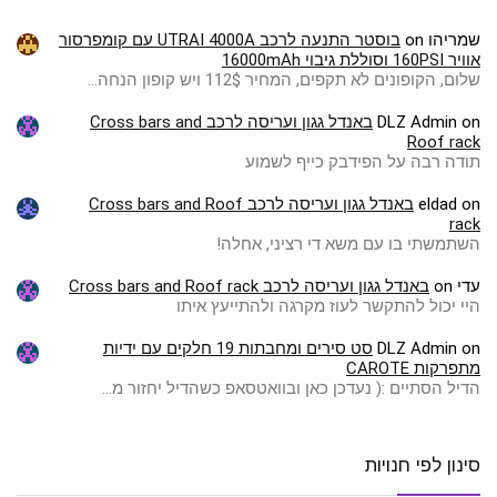
שמריהו
on
בוסטר התנעה לרכב UTRAI 4000A עם קומפרסור
אוויר 160PSI וסוללת גיבוי 16000mAh
שלום, הקופונים לא תקפים, המחיר 112$ ויש קופון הנחה…
on
DLZ Admin
באנדל גגון ועריסה לרכב Cross bars and
Roof rack
תודה רבה על הפידבק כייף לשמוע
on
eldad
באנדל גגון ועריסה לרכב Cross bars and Roof
rack
השתמשתי בו עם משא די רציני, אחלה!
עדי
on
באנדל גגון ועריסה לרכב Cross bars and Roof rack
היי יכול להתקשר לעוז מקרגה ולהתייעץ איתו
on
DLZ Admin
סט סירים ומחבתות 19 חלקים עם ידיות
מתפרקות CAROTE
הדיל הסתיים :( ️נעדכן כאן ובוואטסאפ כשהדיל יחזור מ…
סינון לפי חנויות