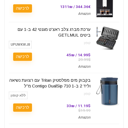
344.36€ / 1311₪
לרכישה
Amazon
ערכת מברג צלב ראצ'ט מגנטי 42 ב-1 עם
ביטים GETLMUL
קופון:
UPUWKWJ8
14.99$ / 45₪
לרכישה
29.99$
Amazon
בקבוק מים מפלסטיק Tritan עם רצועת נשיאה
וליד 2 ב-1 Contigo DualSip 710 מ"ל
קופון:
ללא קופון
11.19$ / 33₪
לרכישה
$19.99
Amazon