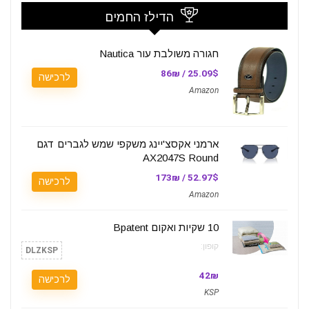
הדילז החמים
חגורה משולבת עור Nautica
25.09$ / 86₪
לרכישה
Amazon
ארמני אקסצ'יינג משקפי שמש לגברים דגם
AX2047S Round
52.97$ / 173₪
לרכישה
Amazon
10 שקיות ואקום Bpatent
קופון:
DLZKSP
42₪
לרכישה
KSP