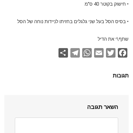
• חישוק בקוטר 40 ס"מ
• בסיס הסל בעל שני גלגלים בחזיתו לניידות נוחה של הסל
שתף\י את הדיל
S
T
W
E
T
F
h
el
h
m
wi
a
ar
e
at
ail
tt
ce
תגובות
e
gr
s
er
b
a
A
o
m
p
o
השאר תגובה
p
k