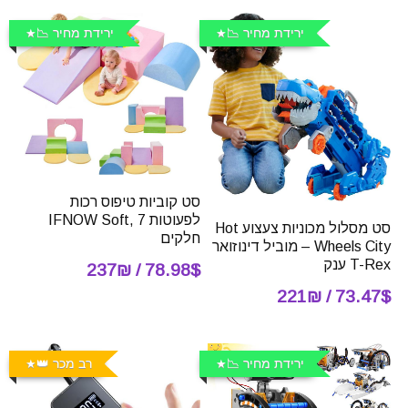
ירידת מחיר 📉
ירידת מחיר 📉
סט קוביות טיפוס רכות
לפעוטות IFNOW Soft, 7
סט מסלול מכוניות צעצוע Hot
חלקים
Wheels City – מוביל דינוזואר
T-Rex ענק
78.98$ / 237₪
73.47$ / 221₪
ירידת מחיר 📉
רב מכר 👑