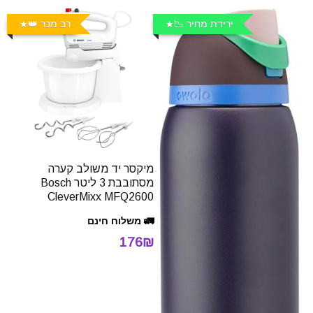
ירידת מחיר 📉
רב מכר 👑
מיקסר יד משולב קערה
מסתובבת 3 ליטר Bosch
CleverMixx MFQ2600
🚛 משלוח חינם
176₪