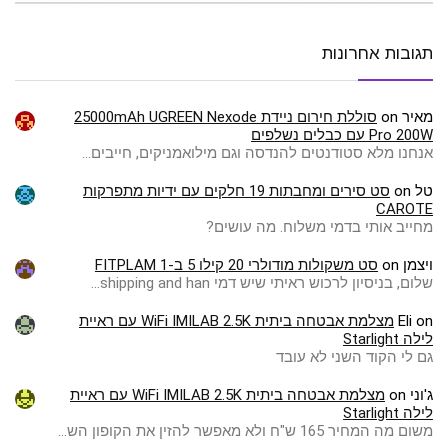
תגובות אחרונות
מאיר
on
סוללת חירום ניידת 25000mAh UGREEN Nexode
Pro 200W עם כבלים נשלפים
אנחנו מלא סטודנטים להנדסה וגם מילואמניקים, חייבים…
טל
on
סט סירים ומחבתות 19 חלקים עם ידיות מתפרקות
CAROTE
מחייב אותי בדמי משלוח. מה עושים?
ויצמן
on
סט משקולות מודולרי 20 קילו 5 ב-1 FITPLAM
שלום, בניסיון לרכוש ראיתי שיש דמי shipping and han…
on
Eli
מצלמת אבטחה ביתית WiFi IMILAB 2.5K עם ראיית
לילה Starlight
גם לי הקוד השני לא עובד
ג'וני
on
מצלמת אבטחה ביתית WiFi IMILAB 2.5K עם ראיית
לילה Starlight
משום מה המחיר 165 ש"ח ולא מאפשר להזין את הקופון הש…