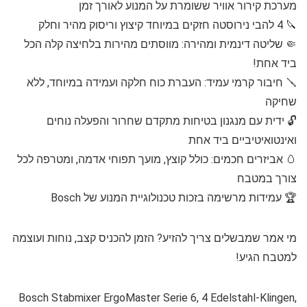
מערכת קירור אוויר ששומרת על המנוע לאורך זמן
🔪 4 להבי נירוסטה חזקים במיוחד קיצוץ וריסוק מהיר וחלק
🤏 שליטה דינמית ומהירה: מווסתים מהירות בלחיצה קלה הכל
ביד אחת!
🪛 חיבור קרמי עמיד: העברת כוח חלקה ועמידה במיוחד, ללא
שחיקה
🔓 ידית עם מנגנון בטיחות מתקדם שחרור והפעלה נוחים
ואינטואיטיביים ביד אחת
🥚 אביזרים חכמים: כולל קוצץ, מועך תפוחי אדמה, ומטרפה לכל
צורך במטבח
🏆 עמידות מרשימה בזכות טכנולוגיית המנוע של Bosch
מי אמר שמבשלים צריך להזיע? הזמן להכניס קצב, נוחות ועוצמה
למטבח הגיע!
Bosch Stabmixer ErgoMaster Serie 6, 4 Edelstahl-Klingen,