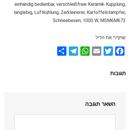
einhändig bedienbar, verschleißfreie Keramik-Kupplung,
langlebig, Luftkühlung, Zerkleinerer, Kartoffelstampfer,
Schneebesen, 1000 W, MSM6M673
שתף\י את הדיל
S
T
W
E
T
F
h
el
h
m
wi
a
ar
e
at
ail
tt
ce
תגובות
e
gr
s
er
b
a
A
o
m
p
o
השאר תגובה
p
k