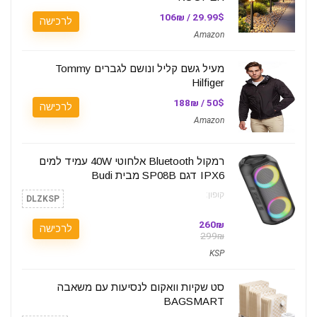
29.99$ / 106₪
לרכישה
Amazon
מעיל גשם קליל ונושם לגברים Tommy
Hilfiger
50$ / 188₪
לרכישה
Amazon
רמקול Bluetooth אלחוטי 40W עמיד למים
IPX6 דגם SP08B מבית Budi
קופון:
DLZKSP
260₪
לרכישה
299₪
KSP
סט שקיות וואקום לנסיעות עם משאבה
BAGSMART