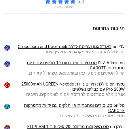
תגובות אחרונות
עדי
on
באנדל גגון ועריסה לרכב Cross bars and Roof rack
היי יכול להתקשר לעוז מקרגה ולהתייעץ איתו
on
DLZ Admin
סט סירים ומחבתות 19 חלקים עם ידיות
מתפרקות CAROTE
הדיל הסתיים :( ️נעדכן כאן ובוואטסאפ כשהדיל יחזור מ…
מאיר
on
סוללת חירום ניידת 25000mAh UGREEN Nexode
Pro 200W עם כבלים נשלפים
אנחנו מלא סטודנטים להנדסה וגם מילואמניקים, חייבים…
טל
on
סט סירים ומחבתות 19 חלקים עם ידיות מתפרקות
CAROTE
מחייב אותי בדמי משלוח. מה עושים?
ויצמן
on
סט משקולות מודולרי 20 קילו 5 ב-1 FITPLAM