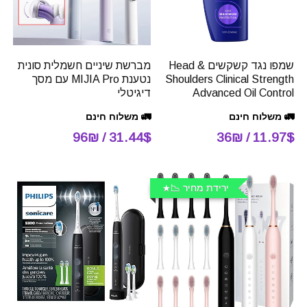
שמפו נגד קשקשים Head &
מברשת שיניים חשמלית סונית
Shoulders Clinical Strength
נטענת MIJIA Pro עם מסך
Advanced Oil Control
דיגיטלי
🚛 משלוח חינם
🚛 משלוח חינם
31.44$ / 96₪
11.97$ / 36₪
ירידת מחיר 📉