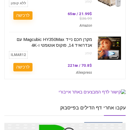
קופון:
ללא קופון
21.99$ / 65₪
לרכישה
$36.99
Amazon
מקרן חכם נייד Magcubic HY350Max עם
אנדרואיד 14, פוקוס אוטומטי ו-4K
קופון:
ILMAR12
70.8$ / 221₪
לרכישה
Aliexpress
עקבו אחרי דף הדילים בפייסבוק