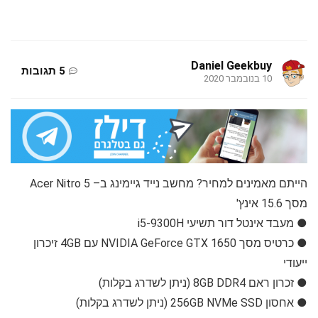
Daniel Geekbuy
5 תגובות
10 בנובמבר 2020
הייתם מאמינים למחיר? מחשב נייד גיימינג ב– Acer Nitro 5
מסך 15.6 אינץ'
● מעבד אינטל דור תשיעי i5-9300H
● כרטיס מסך NVIDIA GeForce GTX 1650 עם 4GB זיכרון
ייעודי
● זכרון ראם 8GB DDR4 (ניתן לשדרג בקלות)
● אחסון 256GB NVMe SSD (ניתן לשדרג בקלות)