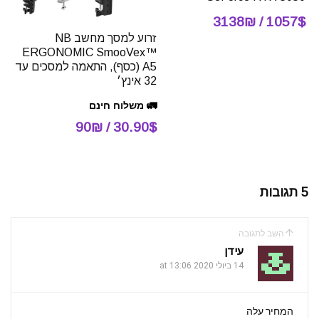
1057$ / 3138₪
זרוע למסך מחשב NB
ERGONOMIC SmooVex™
A5 (כסף), התאמה למסכים עד
32 אינץ׳
🚛 משלוח חינם
30.90$ / 90₪
5 תגובות
השב לתגובה
עידן
14 ביולי 2020 at 13:06
המחיר עלה