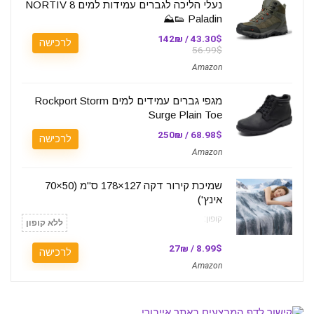
נעלי הליכה לגברים עמידות למים NORTIV 8
Paladin 👟⛰️
43.30$ / 142₪
לרכישה
56.99$
Amazon
מגפי גברים עמידים למים Rockport Storm
Surge Plain Toe
68.98$ / 250₪
לרכישה
Amazon
שמיכת קירור דקה 127×178 ס"מ (50×70
אינץ')
קופון:
ללא קופון
8.99$ / 27₪
לרכישה
Amazon