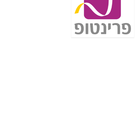
הדילז החמים
סט כלי אוכל קורל (12 חלקים, גוון לבן Winter
Frost) – סט אוכל ל-4 סועדים
קופון:
ללא קופון
71.98$ / 217₪
לרכישה
61.95$
Amazon