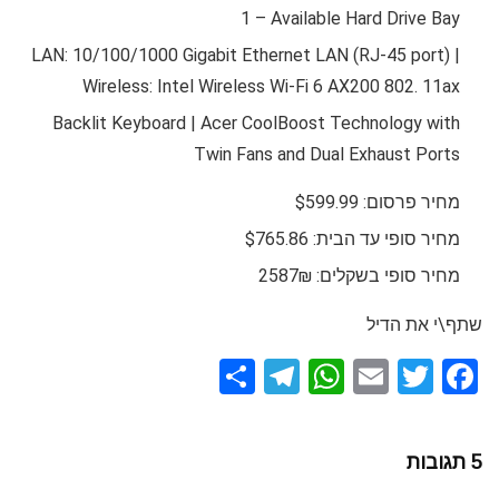
1 – Available Hard Drive Bay
LAN: 10/100/1000 Gigabit Ethernet LAN (RJ-45 port) |
Wireless: Intel Wireless Wi-Fi 6 AX200 802. 11ax
Backlit Keyboard | Acer CoolBoost Technology with
Twin Fans and Dual Exhaust Ports
מחיר פרסום: $599.99
מחיר סופי עד הבית: $765.86
מחיר סופי בשקלים: 2587₪
שתף\י את הדיל
S
T
W
E
T
F
h
el
h
m
wi
a
ar
e
at
ail
tt
ce
5 תגובות
e
gr
s
er
b