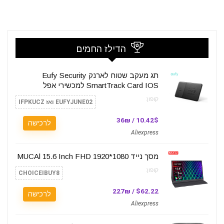
הדילז החמים
תג מעקב שטוח לארנק Eufy Security
SmartTrack Card IOS למכשירי אפל
קופון:
EUFYJUNE02 ואז IFPKUCZ
10.42$ / 36₪
לרכישה
Aliexpress
מסך נייד MUCAl 15.6 Inch FHD 1920*1080
קופון:
CHOICEIBUY8
$62.22 / 227₪
לרכישה
Aliexpress