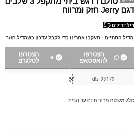
סולם דרגש ביתי מתקפל 3 שלבים
פג תוקף
דגם Jerry חזק ומרווח
הדיל הסתיים - תעקבו אחרינו כדי לקבל עדכון כשהדיל חוזר
הצטרפו
הצטרפו
לוואטסאפ
לטלגרם
dlz-33179
כולל משלוח מהיר חינם עד הבית