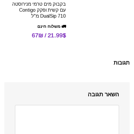
בקבוק מים טרמי מנירוסטה
עם קשית ופקק Contigo
DualSip 710 מ"ל
🚛 משלוח חינם
21.99$ / 67₪
תגובות
השאר תגובה