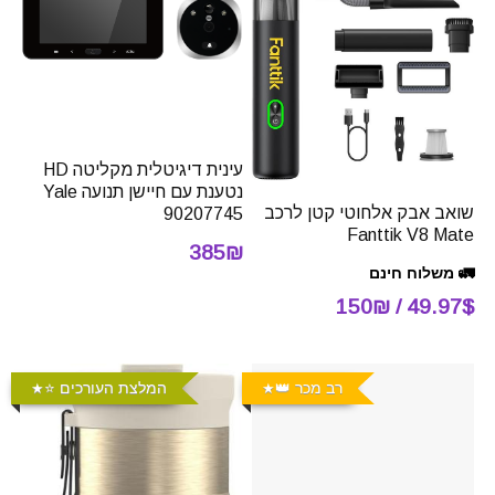
עינית דיגיטלית מקליטה HD
נטענת עם חיישן תנועה Yale
שואב אבק אלחוטי קטן לרכב
90207745
Fanttik V8 Mate
385₪
🚛 משלוח חינם
49.97$ / 150₪
רב מכר 👑
המלצת העורכים ⭐️