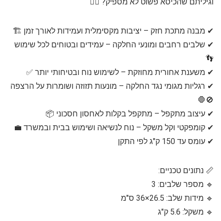
וגיליתם שהכיסא פשוט לא מספיק? 🤦‍♂️
✔ מבנה מתכת חזק – יציבות מקסימלית ועמידות לאורך זמן 🏗️
✔ שלבים רחבים ומונעי החלקה – עמידים ובטוחים לכל שימוש
👣
✔ משענת אחורית מחוזקת – לשימוש נוח ובטיחותי יותר ✅
✔ רגליות מגומי נגד החלקה – מונעות תזוזה ושומרות על הרצפה
🚫🛑
✔ עיצוב מתקפל – מתקפל בקלות לאחסון חסכוני 📦
✔ קומפקטי וקל משקל – נוח לנשיאה ושימוש בבית ובמשרד 💼
✔ עומס עד 150 ק"ג לפי התקן
📏 נתונים טכניים:
🔹 מספר שלבים: 3
🔹 מידות שלב: 26.5×36 ס"מ
🔹 משקל: 5.6 ק"ג