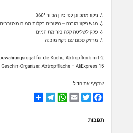
💧 ניקוז מתכוונן לפי כיוון הכיור 360°
💧 מגש ניקוז מובנה – נפטרים בקלות ממים מצטברים.
💧 פקק לשליטה קלה בזרימת המים
💧 מחזיק סכום עם ניקוז מובנה
ufbewahrungsregal für die Küche, Abtropfkorb mit
 Geschirr-Organizer, Abtropffläche – AliExpress 15
שתף\י את הדיל
S
T
W
E
T
F
h
el
h
m
wi
a
ar
e
at
ail
tt
ce
תגובות
e
gr
s
er
b