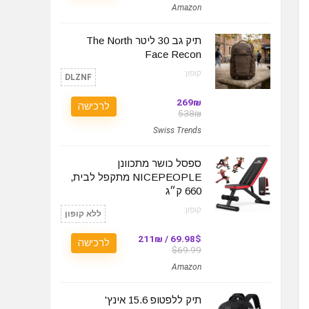
Amazon
תיק גב 30 ליטר The North
Face Recon
קופון:
DLZNF
269₪
לרכישה
538₪
Swiss Trends
ספסל כושר מתכוונן
NICEPEOPLE מתקפל לבית,
660 ק״ג
קופון:
ללא קופון
69.98$ / 211₪
לרכישה
$69.99
Amazon
תיק ללפטופ 15.6 אינץ'