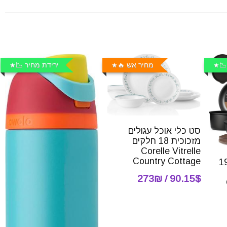
📉
מחיר אש 🔥
ירידת מחיר 📉
סט כלי אוכל עגולים
מזכוכית 18 חלקים
Corelle Vitrelle
Country Cottage
ירים ומחבתות 19
90.15$ / 273₪