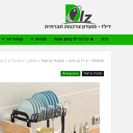
בית
🔥 כל הדילז בזמן אמת
חנויות
קטגוריות
Home
»
בית גן וחוץ
»
מטבח ובישול
»
מתקן ייבוש כלים 2 קומות למטבח עם מגש נוזלים וניקוז 360°
מטבח ובישול
Aliexpress