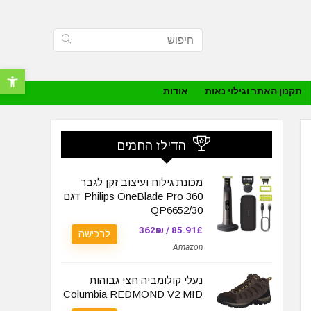
פתח סרגל נ
תקנון האתר וגילוי נאות
אודות
הדילז החמים
מכונת גילוח ועיצוב זקן לגבר
Philips OneBlade Pro 360 דגם
QP6652/30
85.91£ / 362₪
לרכישה
Amazon
נעלי קולומביה חצי גבוהות
Columbia REDMOND V2 MID