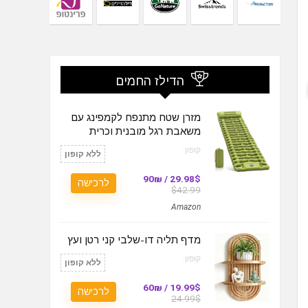
הדילז החמים
מזרן שטח מתנפח לקמפינג עם
משאבת רגל מובנית וכרית
קופון:
ללא קופון
29.98$ / 90₪
לרכישה
$42.99
Amazon
מדף תליה דו-שלבי קני רטן ועץ
קופון:
ללא קופון
19.99$ / 60₪
לרכישה
24.99$