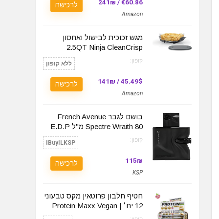
€60.86 / 241₪
לרכישה
Amazon
מגש זכוכית לבישול ואחסון
2.5QT Ninja CleanCrisp
קופון:
ללא קופון
45.49$ / 141₪
לרכישה
Amazon
בושם לגבר French Avenue
Spectre Wraith 80 מ"ל E.D.P
קופון:
IBuyILKSP
115₪
לרכישה
KSP
חטיף חלבון פרוטאין מקס טבעוני
12 יח׳ | Protein Maxx Vegan