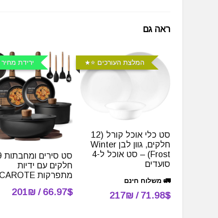
ראה גם
המלצת העורכים ⭐️
ירידת מחיר 
סט כלי אוכל קורל (12
חלקים, גוון לבן Winter
Frost) – סט אוכל ל-4
סט ס
סועדים
חלקים עם ידיות
מתפרקות CAROTE
🚛 משלוח חינם
66.97$ / 201₪
71.98$ / 217₪