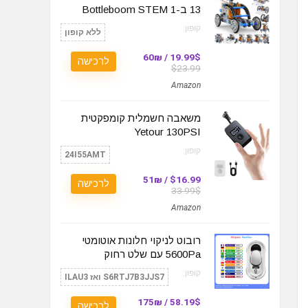
13 ב-1 Bottleboom STEM
קופון:
ללא קופון
19.99$ / 60₪
לרכישה
$23.99
Amazon
משאבה חשמלית קומפקטית
Yetour 130PSI
קופון:
24I55AMT
$16.99 / 51₪
לרכישה
33.99$
Amazon
רובוט לניקוי חלונות אוטומטי
5600Pa עם שלט רחוק
קופון:
S6RTJ7B3JJS7 ואז ILAU3
58.19$ / 175₪
לרכישה