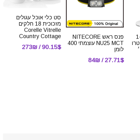
סט כלי אוכל עגולים
מזכוכית 18 חלקים
Corelle Vitrelle
Country Cottage
מאוורר תעשייתי 3 ב-1
פנס ראש NITECORE
E אלקטרו
NU25 MCT עוצמתי 400
90.15$ / 273₪
נץ׳
לומן
27.71$ / 84₪