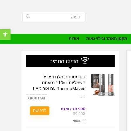
פתח סרגל נ
תקנון האתר וגילוי נאות
אודות
הדילז החמים
סט מטחנות מלח ופלפל
חשמליות 110ml נטענות
ThermoMaven עם אור LED
קופון:
XBOOT58I
19.99$ / 61₪
לרכישה
59.99$
Amazon