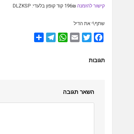
קישור להזמנה
196₪ קוד קופון בלעדי: DLZKSP
שתף\י את הדיל
S
T
W
E
T
F
h
el
h
m
wi
a
ar
e
at
ail
tt
ce
תגובות
e
gr
s
er
b
a
A
o
m
p
o
השאר תגובה
p
k