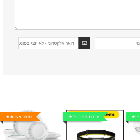
📉
ירידת מחיר 📉
מחיר אש 🔥