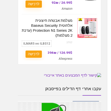
26.99$ / 92₪
לרכישה
Amazon
מצלמת אבטחה חיצונית
אלחוטית Baseus Security
Protection N1 Series 2K (ערכת
2 מצלמות)
קופון:
ILBS12 ואז ILMAR5
126.99$ / 394₪
לרכישה
Aliexpress
עקבו אחרי דף הדילים בפייסבוק