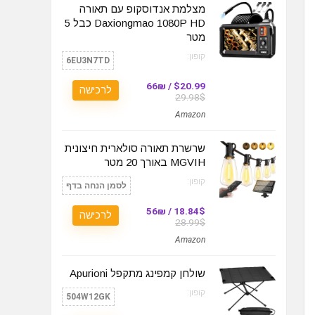
מצלמת אנדוסקופ עם תאורה
Daxiongmao 1080P HD כבל 5
מטר
קופון:
6EU3N7TD
$20.99 / 66₪
לרכישה
29.98$
Amazon
שרשרת תאורה סולארית חיצונית
MGVIH באורך 20 מטר
קופון:
לסמן הנחה בדף
18.84$ / 56₪
לרכישה
28.99$
Amazon
שולחן קמפינג מתקפל Apurioni
קופון:
504W12GK