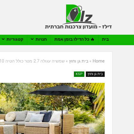
בית
🔥 כל הדילז בזמן אמת
חנויות
קטגוריות
Home
»
בית גן וחוץ
»
שמשיה עגולה 2.7 מטר כולל הטיה Playa MU7010 צבע אפור כהה
בית גן וחוץ
KSP