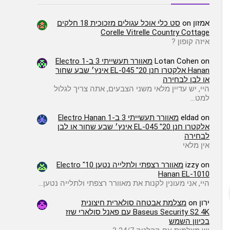
אמזון
on
סט כלי אוכל עגולים מזכוכית 18 חלקים
Corelle Vitrelle Country Cottage
איזה קופון ?
on
Lotan Cohen
מאוורר תעשייתי 3 ב-1 Electro
Hanan אלקטרו חנן EL-045 "20 אינץ׳ שבע שחור
או לבן לבחירה
היי, יש עדיין מלאי משני הצבעים, אתה צריך לגלול
למט…
on
eldad
מאוורר תעשייתי 3 ב-1 Electro Hanan
אלקטרו חנן EL-045 "20 אינץ׳ שבע שחור או לבן
לבחירה
אין מלאי
on
izzy
מאוורר רצפתי ולתלייה נטען 10" Electro
Hanan EL-1010
היי, אני מעונין לקנות את מאוורר רצפתי ולתלייה נטען…
ירון
on
מצלמת אבטחה סולארית חיצונית
Baseus Security S2 4K עם פאנל סולארי שזז
בכיוון השמש