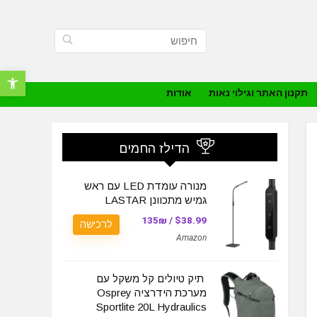
פתח סרגל נ
תקנון האתר וגילוי נאות
אודות
הדילז החמים
מנורה עומדת LED עם ראש
גמיש מתכוונן LASTAR
$38.99 / 135₪
לרכישה
Amazon
תיק טיולים קל משקל עם
מערכת הידרציה Osprey
Sportlite 20L Hydraulics