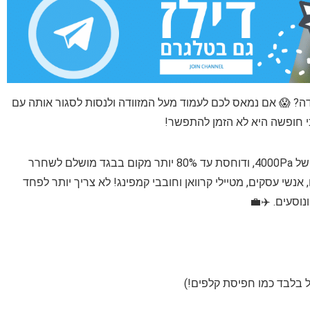
דה? 😱 אם נמאס לכם לעמוד מעל המזוודה ולנסות לסגור אותה עם
י חופשה היא לא הזמן להתפשר!
המשאבה הקומפקטית מספקת עוצמת יניקה מרשימה של 4000Pa, ודוחסת עד 80% יותר מקום בבגד מושלם לשחרר
שי עסקים, מטיילי קרוואן וחובבי קמפינג! לא צריך יותר לפחד
וסעים. ✈️💼