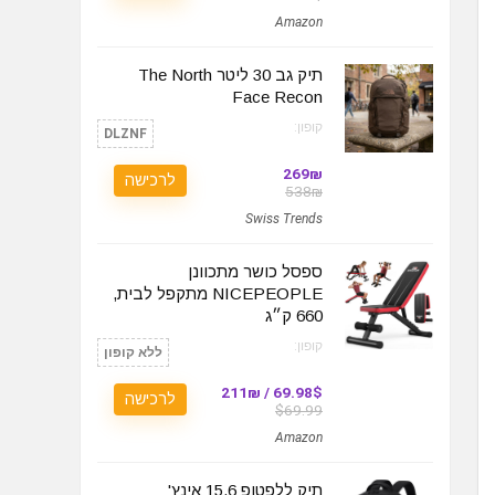
Amazon
תיק גב 30 ליטר The North
Face Recon
קופון:
DLZNF
269₪
לרכישה
538₪
Swiss Trends
ספסל כושר מתכוונן
NICEPEOPLE מתקפל לבית,
660 ק״ג
קופון:
ללא קופון
69.98$ / 211₪
לרכישה
$69.99
Amazon
תיק ללפטופ 15.6 אינץ'