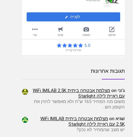
תגובות אחרונות
ג'וני
on
מצלמת אבטחה ביתית WiFi IMILAB 2.5K
עם ראיית לילה Starlight
משום מה המחיר 165 ש"ח ולא מאפשר להזין את
הקופון הש…
שגיא
on
מצלמת אבטחה ביתית WiFi IMILAB
2.5K עם ראיית לילה Starlight
יש מצב שהמחיר לא נכון?