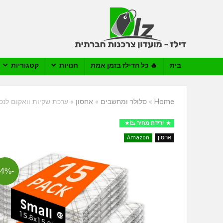
בית
🔥 כל הדילז בזמן אמת
חנויות
קטגוריות
Home
»
סלולר ומחשבים
»
אחסון
»
ערכת שקיות וואקום לנסיעו
ירידת מחיר 📉
אחסון
Amazon
-34%