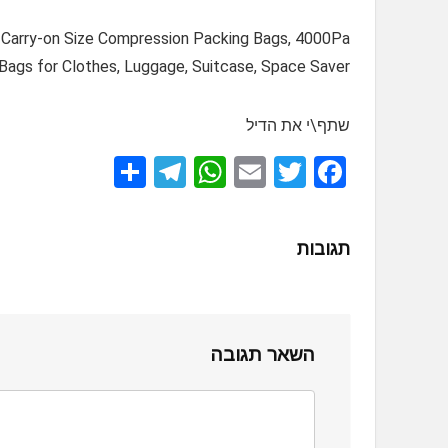
 Carry-on Size Compression Packing Bags, 4000Pa
ags for Clothes, Luggage, Suitcase, Space Saver
שתף\י את הדיל
S
T
W
E
T
F
h
el
h
m
wi
a
ar
e
at
ail
tt
ce
תגובות
e
gr
s
er
b
a
A
o
m
p
o
השאר תגובה
p
k