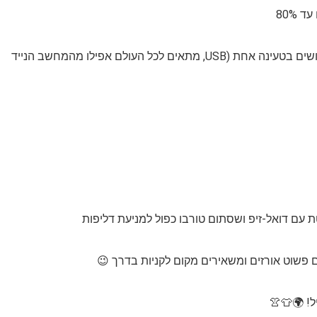
🔌 סוללה נטענת 2000mAh מספיקה לכמעט 100 שימושים בטעינה אחת (USB, מתאים לכל העולם אפילו מהמחשב הנייד
ם פשוט אורזים ומשאירים מקום לקניות בדרך 😉
! 🌍👕👚