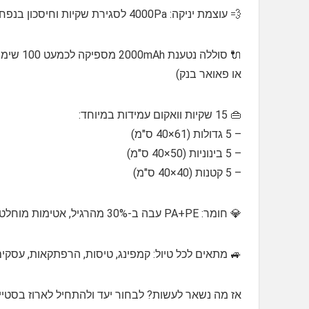
💨 עוצמת יניקה: 4000Pa לסגירת שקיות וחיסכון בנפח עד 80%
או פאואר בנק)
👜 15 שקיות וואקום עמידות במיוחד:
– 5 גדולות (61×40 ס"מ)
– 5 בינוניות (50×40 ס"מ)
– 5 קטנות (40×40 ס"מ)
💎 חומר: PA+PE עבה ב-30% מהרגיל, אטימות מוחלטת עם דואל-זיפ ושסתום טורבו כפול למניעת דליפות
🚙 מתאים לכל טיול: קמפינג, טיסות, הרפתקאות, עסקי
אז מה נשאר לעשות? לבחור יעד ולהתחיל לארוז בסטייל