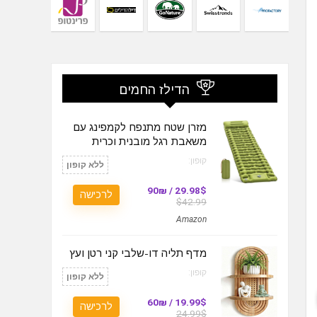
הדילז החמים
מזרן שטח מתנפח לקמפינג עם
משאבת רגל מובנית וכרית
קופון:
ללא קופון
29.98$ / 90₪
לרכישה
$42.99
Amazon
מדף תליה דו-שלבי קני רטן ועץ
קופון:
ללא קופון
19.99$ / 60₪
לרכישה
24.99$