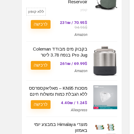
Reservoir
קופון:
ללא קופון
70.95$ / 231₪
לרכישה
94.95$
Amazon
בקבוק מים מבודד Coleman
Pro Jug בנפח 3.78 ליטר
69.99$ / 261₪
לרכישה
Amazon
מסכות KN95 – מאליאקספרסס
ללא הגבלת כמות ומשלוח חינם
1.24$ / 4.40₪
לרכישה
Aliexpress
מוצרי Himalaya במבצע יומי
באמזון