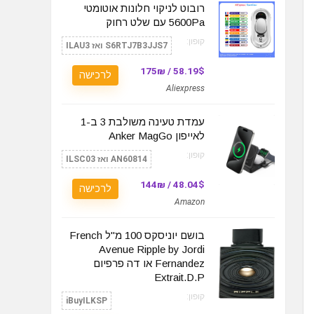
רובוט לניקוי חלונות אוטומטי
5600Pa עם שלט רחוק
קופון:
S6RTJ7B3JJS7 ואז ILAU3
58.19$ / 175₪
לרכישה
Aliexpress
עמדת טעינה משולבת 3 ב-1
לאייפון Anker MagGo
קופון:
AN60814 ואז ILSC03
48.04$ / 144₪
לרכישה
Amazon
בושם יוניסקס 100 מ"ל French
Avenue Ripple by Jordi
Fernandez או דה פרפיום
Extrait.D.P
קופון:
iBuyILKSP