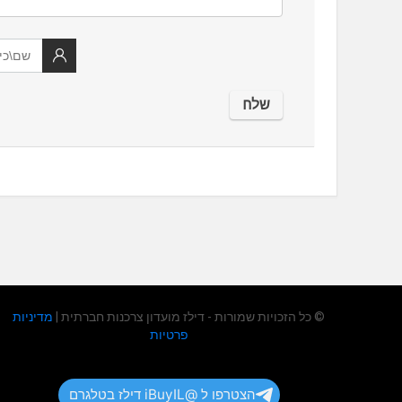
© כל הזכויות שמורות - דילז מועדון צרכנות חברתית |
מדיניות
פרטיות
הצטרפו ל @iBuyIL דילז בטלגרם