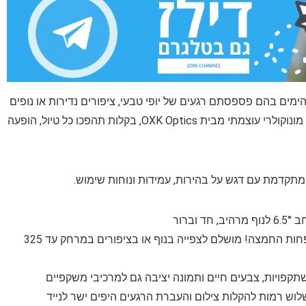
ימים בהם פספסתם רגעים של יופי טבעי, ציפורים נדירות או נופים
עוצרי נשימה רק בגלל שהעין לא מספיקה! עם טלסקופ מונוקולרי עוצמתי מבית OXK Optics, בקלות תהפכו כל טיול, הופעה
🔭 עינית 25 מ"מ ועדשת אובייקטיב 56 מ"מ יותר אור, פחות החמצה! מושלם לצפייה בנוף או בציפורים במרחק עד 325
לוש רמות להקלות צילום והעברת הרגעים היפים ישר לנייד