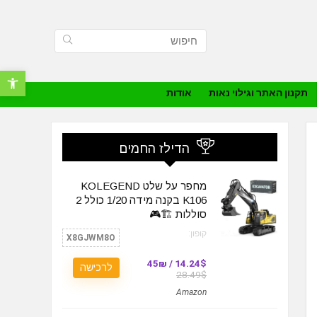
פתח סרגל נ
תקנון האתר וגילוי נאות
אודות
הדילז החמים
מחפר על שלט KOLEGEND
K106 בקנה מידה 1/20 כולל 2
סוללות 🏗️🎮
קופון:
X8GJWM8O
14.24$ / 45₪
לרכישה
28.49$
Amazon