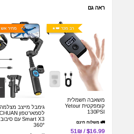
ראה גם
רב מכר 👑
מחיר אש 
משאבה חשמלית
קומפקטית Yetour
גימבל מייצב מצלמה
130PSI
לסמארטפון AN
Smart X3 עם סיבוב
🚛 משלוח חינם
360°
$16.99 / 51₪