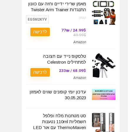
מאמן שרירי ידיים וחזה עם כוונון
התנגדות Twister Arm Trainer
קופון:
EG5M2KYV
24.99$ / 77₪
לרכישה
49.99$
Amazon
טלסקופ נייד עם חצובה
למתחילים Celestron
68.09$ / 233₪
לרכישה
Amazon
עדכון יומי קופונים שווים לאמזון
30.05.2023
סט מטחנות מלח ופלפל
חשמליות 110ml נטענות
ThermoMaven עם אור LED