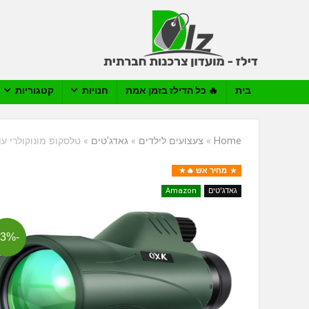
בית
🔥 כל הדילז בזמן אמת
חנויות
קטגוריות
Home
»
צעצועים לילדים
»
גאדג'טים
»
טלסקופ מונוקולרי עוצמתי 12×56 למבוגרי
מחיר אש 🔥
גאדג'טים
Amazon
-43%