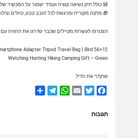
ל המכשיר שלכם בזמן הטיולים ממכות, שריטות וזעזועים
 מתנה מקורית ומרגשת לכל חובב טבע, טיולים וצילום
הצטרפו לעשרות מטיילים שכבר שדרגו את החוויה עם OXK Optics וגלו עולם חדש דרך העדשה! 🌳👀✨
Smartphone Adapter Tripod Travel Bag | Bird
Watching Hunting Hiking Camping Gift – Green
שתף\י את הדיל
S
T
W
E
T
F
h
el
h
m
wi
a
ar
e
at
ail
tt
ce
תגובות
e
gr
s
er
b
a
A
o