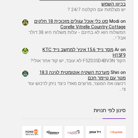
בכיוון השמש
יש מצלמות עם הקלטה 24/7 ?
on
Modi
סט כלי אוכל עגולים מזכוכית 18 חלקים
Corelle Vitrelle Country Cottage
המשלוח הוא לא בחינם - עלות משלוח היא 38 דולר
אבל י…
on
Ar
מסך נייד 15.6 אינץ' למחשב נייד KTC
H15F9
הקוד F5ZD35D4BV3N לא עובד, יש קוד אחר אולי?
on
Shiri
מערכת השקיה אוטומטית לגינה 18.3
מטר עם טיימר חכם
רכשנו את המוצר, מרוצים מאד! כיצד ניתן לרכוש עוד
צי…
סינון לפי חנויות