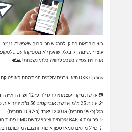
רוצים לראות רחוק ולהרגיש הכי קרוב שאפשר? נגמרו ה
או חווית צפייה בטבע לחוויה בלתי נשכחת! 🌄🕊️
OXK Optics היא יצרנית עולמית המתמחה באופטיקה מתקדמת עם דגש על בהירות, עמידות ונוחות שימוש.
📷 עדשת מיקוד עוצמתית הגדלה פי 12 ושדה ראייה רחב 6.5° לנוף מרהיב, חד וברור
רגל (כ-99 מטרים) או 1200 יארד (כ-1097 מטרים)
✨ פריזמת BAK-4 איכותית וציפוי עדשה FMC פחות השתקפויות, צבעים חיים ותמונה יציבה גם למרכיבי משקפיים
📱 כולל מתאם סמארטפון איכותי וחצובה מתכווננת בש