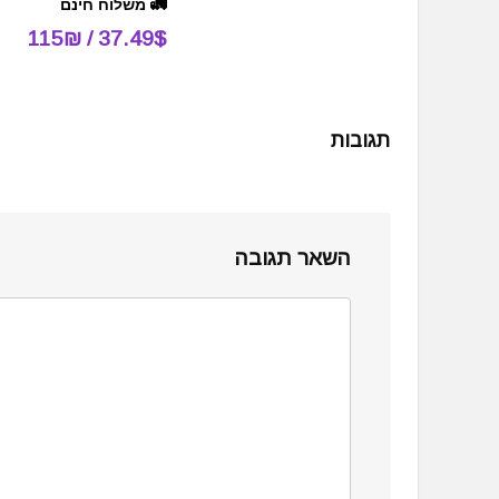
🚛 משלוח חינם
37.49$ / 115₪
תגובות
השאר תגובה