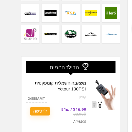
הדילז החמים
משאבה חשמלית קומפקטית
Yetour 130PSI
קופון:
24I55AMT
$16.99 / 51₪
לרכישה
33.99$
Amazon