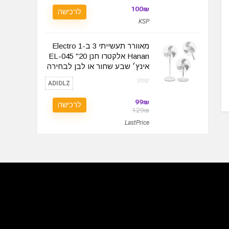
100₪
לרכישה
KSP
מאוורר תעשייתי 3 ב-1 Electro
Hanan אלקטרו חנן EL-045 "20
אינץ׳ שבע שחור או לבן לבחירה
קופון:
ADIDLZ
99₪
לרכישה
129₪
LastPrice