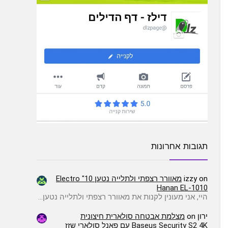
תגובות אחרונות
on
izzy
מאוורר רצפתי ולתלייה נטען 10" Electro
Hanan EL-1010
היי, אני מעונין לקנות את מאוורר רצפתי ולתלייה נטען…
ירון
on
מצלמת אבטחה סולארית חיצונית
Baseus Security S2 4K עם פאנל סולארי שזז