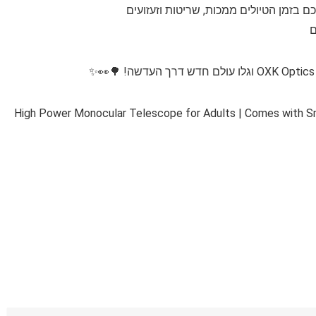
🎒 כולל תיק נשיאה קשיח ועמיד ישמור ע

12×56 High Power Monocular Telescope for Adults | Comes with 