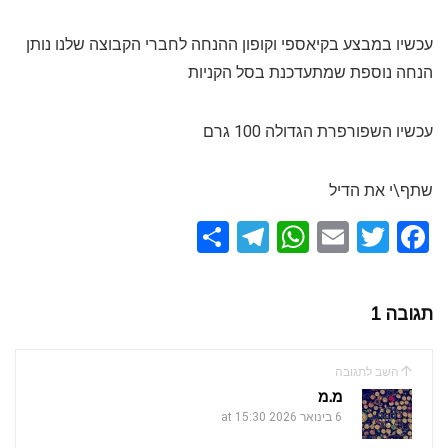
עכשיו במבצע בקיאספי וקופון ההנחה לחברי הקבוצה שלנו נותן
הנחה נוספת שמתעדכנת בסל הקניות
עכשיו השפורפרת הגדולה 100 גרם
שתף\י את הדיל
S
T
W
E
T
F
h
el
h
m
wi
a
ar
e
at
ail
tt
ce
תגובה 1
e
gr
s
er
b
a
A
o
השב לתגובה
m
p
o
מ.מ
k
6 בינואר 2026 at 15:30
p