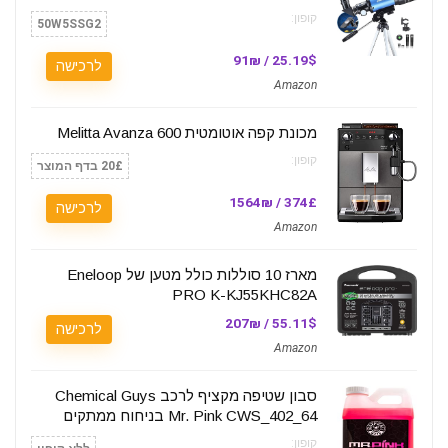
קופון:
50W5SSG2
25.19$ / 91₪
לרכישה
Amazon
מכונת קפה אוטומטית Melitta Avanza 600
קופון:
20£ בדף המוצר
374£ / 1564₪
לרכישה
Amazon
מארז 10 סוללות כולל מטען של Eneloop
PRO K-KJ55KHC82A
55.11$ / 207₪
לרכישה
Amazon
סבון שטיפה מקציף לרכב Chemical Guys
Mr. Pink CWS_402_64 בניחוח ממתקים
קופון: