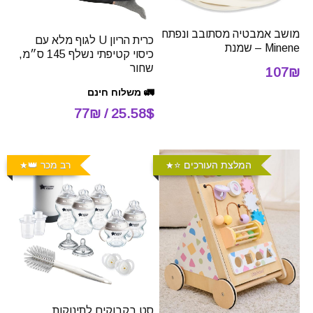
מושב אמבטיה מסתובב ונפתח
כרית הריון U לגוף מלא עם
Minene – שמנת
כיסוי קטיפתי נשלף 145 ס״מ,
שחור
107₪
🚛 משלוח חינם
25.58$ / 77₪
המלצת העורכים ⭐️
רב מכר 👑
סט בקבוקים לתינוקות