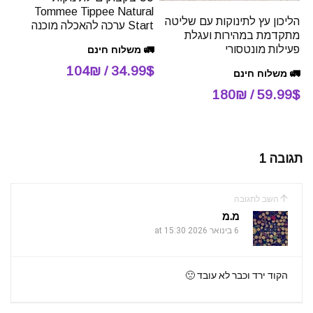
Tommee Tippee Natural
הליכון עץ לתינוקות עם שליטה
Start ערכה להאכלה מוכנה
מתקדמת במהירות ועגלת
פעילות מונטסורי
🚛 משלוח חינם
34.99$ / 104₪
🚛 משלוח חינם
59.99$ / 180₪
תגובה 1
השב לתגובה
מ.מ
6 בינואר 2026 at 15:30
הקוד ירד וכבר לא עובד 🙁