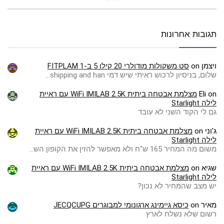
תגובות אחרונות
ויצמן
on
סט משקולות מודולרי 20 קילו 5 ב-1 FITPLAM
שלום, בניסיון לרכוש ראיתי שיש דמי shipping and han…
on
Eli
מצלמת אבטחה ביתית WiFi IMILAB 2.5K עם ראיית
לילה Starlight
גם לי הקוד השני לא עובד
ג'וני
on
מצלמת אבטחה ביתית WiFi IMILAB 2.5K עם ראיית
לילה Starlight
משום מה המחיר 165 ש"ח ולא מאפשר להזין את הקופון הש…
שגיא
on
מצלמת אבטחה ביתית WiFi IMILAB 2.5K עם ראיית
לילה Starlight
יש מצב שהמחיר לא נכון?
מאיר
on
כיסא גיימינג ארגונומי למבוגרים JECQCUPG
רשום שלא נשלח לארץ