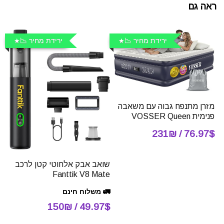
ראה גם
ירידת מחיר 📉
ירידת מחיר 📉
מזרן מתנפח גבוה עם משאבה
פנימית VOSSER Queen
76.97$ / 231₪
שואב אבק אלחוטי קטן לרכב
Fanttik V8 Mate
🚛 משלוח חינם
49.97$ / 150₪