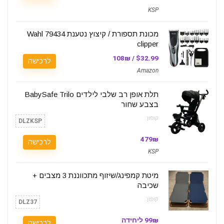
KSP
מכונת תספורת / קיצוץ נטענת Wahl 79434
clipper
$32.99 / 108₪
לרכישה
Amazon
תלת אופן רב שלבי לילדים BabySafe Trilo
בצבע שחור
קופון:
DLZKSP
479₪
לרכישה
KSP
מיטת קמפינג/שיזוף מתכווננת 3 מצבים +
שכיבה
קופון:
DLZ37
99₪ ליחידה
לרכישה