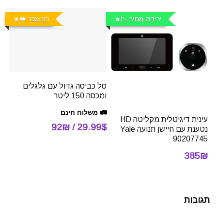
ירידת מחיר 📉
רב מכר 👑
סל כביסה גדול עם גלגלים
ומכסה 150 ליטר
🚛 משלוח חינם
עינית דיגיטלית מקליטה HD
29.99$ / 92₪
נטענת עם חיישן תנועה Yale
90207745
385₪
תגובות