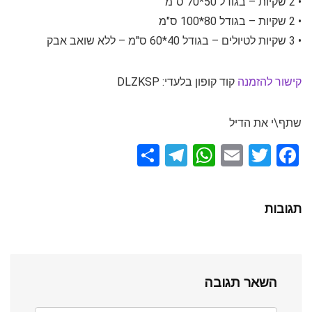
• 2 שקיות – בגודל 50*70 ס"מ
• 2 שקיות – בגודל 80*100 ס"מ
• 3 שקיות לטיולים – בגודל 40*60 ס"מ – ללא שואב אבק
קישור להזמנה
קוד קופון בלעדי: DLZKSP
שתף\י את הדיל
S
T
W
E
T
F
h
el
h
m
wi
a
ar
e
at
ail
tt
ce
תגובות
e
gr
s
er
b
a
A
o
m
p
o
השאר תגובה
p
k