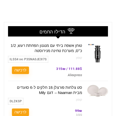
הדילז החמים
טוחן אשפה ביתי עם מנגנון הפחתת רעש, 1/2
כ"ס, מערכת טחינה מנירוסטה
קופון:
P3SNA0JE3I7S ואז ILSS4
111.88$ / 315₪
לרכישה
Aliexpress
סט צלחות פורצלן 18 חלקים ל-6 סועדים
מבית Naaman – דגם Mily
קופון:
DLZKSP
99₪
לרכישה
199