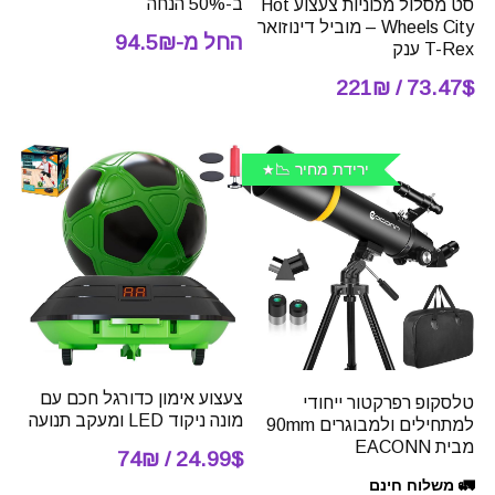
ב-50% הנחה
סט מסלול מכוניות צעצוע Hot
Wheels City – מוביל דינוזואר
החל מ-94.5₪
T-Rex ענק
73.47$ / 221₪
ירידת מחיר 📉
צעצוע אימון כדורגל חכם עם
טלסקופ רפרקטור ייחודי
מונה ניקוד LED ומעקב תנועה
למתחילים ולמבוגרים 90mm
מבית EACONN
24.99$ / 74₪
🚛 משלוח חינם