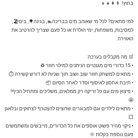
בחוץ! 👨‍👩‍👧‍👦
למי מתאים? לכל מי שאוהב מים בבריכה🏊, בגינה🌳, בים🏖️,
למסיבות, משפחות, ימי הולדת או כל פעם שצריך להרטיב את
האווירה.
🛒 מה מקבלים בערכה:
• 15 כדורי מים מגנטיים הניתנים למילוי חוזר ♻️
• מתאים למשחק חוזר שוב ושוב תוך שניות לא דורש קשירה ⏱️
• תיבת אחסון לאיסוף וסדר לאחר הסיום 📦
• פיצוץ מים עם כל זריקה רק ממלאים, משליכים ומתחיל הכיף!
🤩
• מתאים לילדים וגם למבוגרים שרוצים להצטרף לצחוקים ובלאגן
💥
• ניקוי מהיר פשוט אוספים את כל הכדורים, מייבשים ומשתמשים
פעם נוספת בקלות 🌞