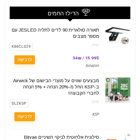
הדילז החמים
תאורה סולארית 90 לדים לתליה JESLED עם
מספר מצבים
קופון:
K86CLSZ9
15.99$ / 54₪
לרכישה
Amazon
מבצעים שווים על מוצרי הבישום של Airwick
ב-KSP החל מ-20% הנחה + 5% הנחה
לחברי הקבוצה!
קופון:
DLZKSP
KSP
לרכישה
סילונית אלחוטית לניקוי השיניים Bitvae