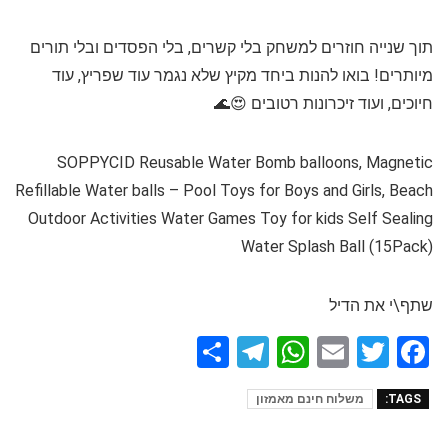
תוך שנייה חוזרים למשחק בלי קשרים, בלי הפסדים ובלי תורים
מיותרים! בואו להנות ביחד מקיץ שלא נגמר עוד שפריץ, עוד
חיוכים, ועוד זיכרונות רטובים 😍🌊
SOPPYCID Reusable Water Bomb balloons, Magnetic
Refillable Water balls – Pool Toys for Boys and Girls, Beach
Outdoor Activities Water Games Toy for kids Self Sealing
Water Splash Ball (15Pack)
שתף\י את הדיל
S
T
W
E
T
F
h
el
h
m
wi
a
TAGS:
משלוח חינם מאמזון
ar
e
at
ail
tt
ce
e
gr
s
er
b