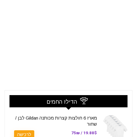
הדילז החמים
מארז 6 חולצות קצרות מכותנה Gildan לבן /
שחור
19.88$ / 75₪
לרכישה