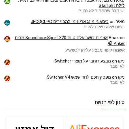
שגיא
on
מצלמת אבטחה ביתית WiFi IMILAB 2.5K עם ראיית
לילה Starlight
יש מצב שהמחיר לא נכון?
מאיר
on
כיסא גיימינג ארגונומי למבוגרים JECQCUPG
רשום שלא נשלח לארץ
on
Boaz
אוזניות כושר אלחוטיות Soundcore Sport X20 מבית
Anker 🎧
אשמח לעוד מבצע עליהן לכשיגיע
ניקו
on
מבצע רוחבי על מוצרי Switcher
לא עובד
ניקו
on
מפסק חכם לדוד שמש Switcher V4
לא עובד
סינון לפי חנויות