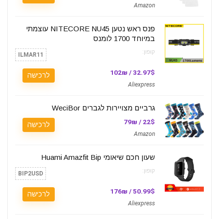
Amazon
פנס ראש נטען NITECORE NU45 עוצמתי
במיוחד 1700 לומנס
קופון:
ILMAR11
32.97$ / 102₪
לרכישה
Aliexpress
גרביים מצויירות לגברים WeciBor
22$ / 79₪
לרכישה
Amazon
שעון חכם שיאומי Huami Amazfit Bip
קופון:
BIP2USD
50.99$ / 176₪
לרכישה
Aliexpress