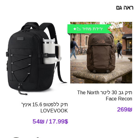
ראה גם
ירידת מחיר 📉
תיק גב 30 ליטר The North
Face Recon
תיק ללפטופ 15.6 אינץ'
269₪
LOVEVOOK
17.99$ / 54₪