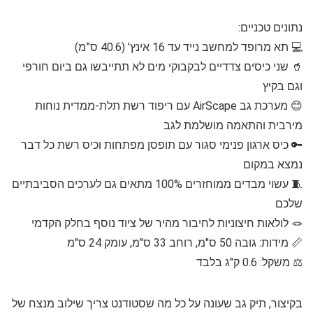
נתונים טכניים:
💻 תא מרופד למחשב נייד עד 16 אינץ’ (40.6 ס”מ)
🥤 שני כיסים צדדיים לבקבוקי מים לא תתייבשו גם ביום חורפי
וגם בקיץ
😊 מערכת גב AirScape עם ריפוד רשת תלת-ממדית נוחות
מירבית והתאמה מושלמת לגב
🔑 כיס ארגון פנימי סגור עם תופסן מפתחות וכיס רשת כל דבר
נמצא במקום
🧵 עשוי מבדים ממוחזרים 100% מתאים גם לערכים הסביבתיים
שלכם
🪢 לולאות חיצוניות לחיבור מהיר של ציוד נוסף בחלק הקדמי
📏 מידות: גובה 50 ס"מ, רוחב 33 ס"מ, עומק 24 ס"מ
⚖️ משקל: 0.6 ק"ג בלבד
בקיצור, תיק גב שעונה על כל מה שסטודנט צריך שילוב מנצח של