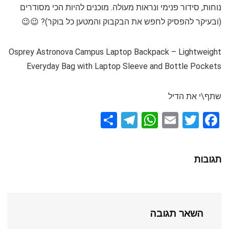
נוחות, סידור פנימי ונראות מעולה. מוכנים להיות הכי מסודרים
(ובעיקר להפסיק לחפש את הבקבוק והמטען כל בוקר)? 😉😉
Osprey Astronova Campus Laptop Backpack – Lightweight
Everyday Bag with Laptop Sleeve and Bottle Pockets
שתף\י את הדיל
S
T
W
E
T
F
h
el
h
m
wi
a
ar
e
at
ail
tt
ce
תגובות
e
gr
s
er
b
a
A
o
m
p
o
השאר תגובה
p
k