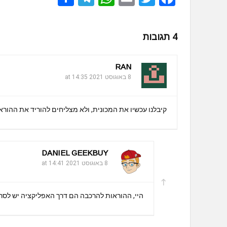
h
el
h
m
wi
a
ar
e
at
ail
tt
ce
4 תגובות
e
gr
s
er
b
a
A
o
RAN
m
p
o
8 באוגוסט 2021 at 14:35
p
k
קיבלנו עכשיו את המכונית, ולא מצליחים להוריד את ההור
DANIEL GEEKBUY
8 באוגוסט 2021 at 14:41
היי, ההוראות להרכבה הם דרך האפליקציה יש לסרוק את ה QR שצירפתי בתוך הפוסט כדי ל