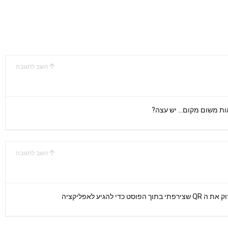
השב לתגובה
אות משום מקום… יש עצה?
השב לתגובה
הגיע לאפליקציה