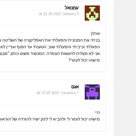
עמנואל
9 באוגוסט 2021 at 22:35
אהלן
בניתי את המכונית והפעלתי את האפליקציה של השליטה מר
הפעלתי וכיביתי והפעלתי שוב. הטענתי עד הסוף ועדיין ל
אני לא מצליח להעשות הצמדה. המכשיר פשוט כותב "מבצע ל
מישהו יכול לעזור?
אגם
1 באוקטובר 2021 at 13:25
היי
מישהו יכול לעזור לי ולהביא לי לינק ישיר להורדה של הור