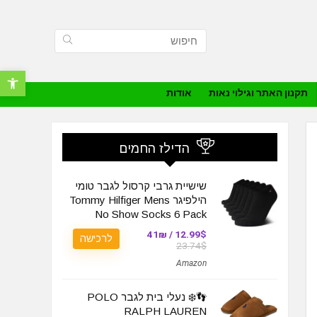
פתח סרגל נ
תקנון האתר וגילוי נאות
אודות
הדילז החמים
שישיית גרבי קרסול לגבר טומי
הילפיגר Tommy Hilfiger Mens
No Show Socks 6 Pack
12.99$ / 41₪
לרכישה
23.74$
Amazon
👣❄️ נעלי בית לגבר POLO
RALPH LAUREN