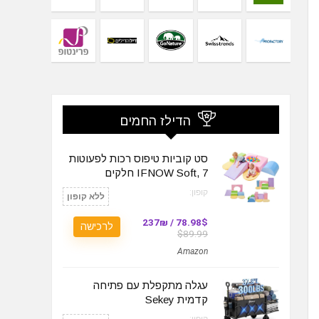
הדילז החמים
סט קוביות טיפוס רכות לפעוטות
IFNOW Soft, 7 חלקים
קופון:
ללא קופון
78.98$ / 237₪
לרכישה
$89.99
Amazon
עגלה מתקפלת עם פתיחה
קדמית Sekey
קופון: