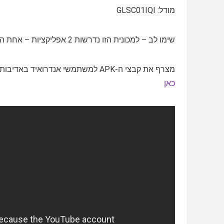
מודל: GLSC01IQI
שימו לב – למכונית הזו נדרשות 2 אפליקציות – אחת הוראות הרכבה ואחת לשליטה.
מצרף את קבצי ה-APK למשתמשי אנדרואיד באדיבות חבר הקבוצה Tomer Anony-less קישור להורדת הקבצים
כאן