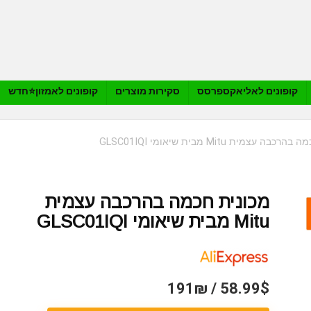
קופונים לאליאקספרסס
סקירות מוצרים
קופונים לאמזון⭐️חדש
ה עצמית Mitu מבית שיאומי GLSC01IQI
מכונית חכמה בהרכבה עצמית
Mitu מבית שיאומי GLSC01IQI
58.99$ / 191₪