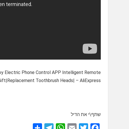
oy Electric Phone Control APP Intelligent Remote
Gift|Replacement Toothbrush Heads| – AliExpress
שתף\י את הדיל
S
T
W
E
T
F