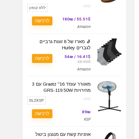
קופון:
ללא קופון
55.51$ / 180₪
לרכישה
Amazon
🧦 מארז של 8 זוגות גרביים
לגברים Hurley
16.41$ / 54₪
לרכישה
28.00$
Amazon
מאוורר עומד 16" Graetz עם 3
מהירויות GRS-119 50W
קופון:
DLZKSP
89₪
לרכישה
KSP
אוזניות קשת עם מנגנון ביטול