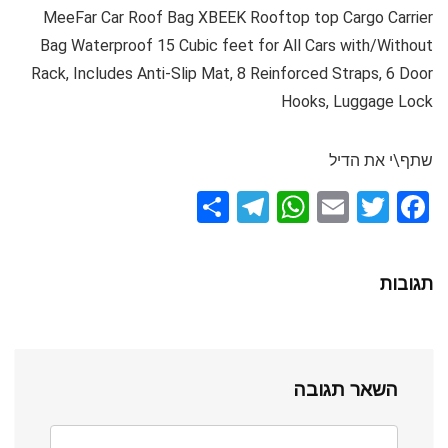
MeeFar Car Roof Bag XBEEK Rooftop top Cargo Carrier
Bag Waterproof 15 Cubic feet for All Cars with/Without
Rack, Includes Anti-Slip Mat, 8 Reinforced Straps, 6 Door
Hooks, Luggage Lock
שתף\י את הדיל
S
T
W
E
T
F
h
el
h
m
wi
a
ar
e
at
ail
tt
ce
תגובות
e
gr
s
er
b
a
A
o
m
p
o
השאר תגובה
p
k