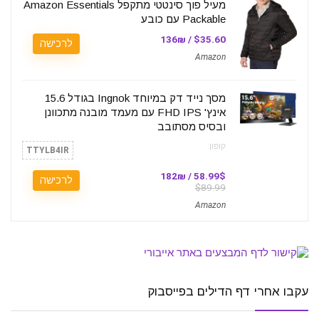
מעיל פוך סינטטי מתקפל Amazon Essentials
Packable עם כובע
$35.60 / 136₪
לרכישה
Amazon
מסך נייד דק במיוחד Ingnok בגודל 15.6
אינץ' FHD IPS עם מעמד מובנה מתכוונן
ובסיס מסתובב
קופון:
TTYLB4IR
58.99$ / 182₪
לרכישה
$89.99
Amazon
עקבו אחרי דף הדילים בפייסבוק