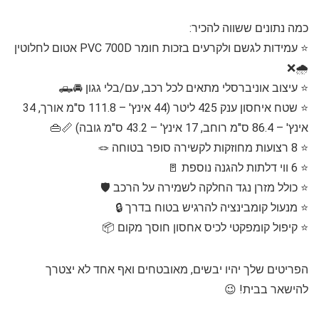
כמה נתונים ששווה להכיר:
⭐ עמידות לגשם ולקרעים בזכות חומר PVC 700D אטום לחלוטין
🌧️❌
⭐ עיצוב אוניברסלי מתאים לכל רכב, עם/בלי גגון 🚘🛻
⭐ שטח איחסון ענק 425 ליטר (44 אינץ' – 111.8 ס"מ אורך, 34
אינץ' – 86.4 ס"מ רוחב, 17 אינץ' – 43.2 ס"מ גובה) 📏👜
⭐ 8 רצועות מחוזקות לקשירה סופר בטוחה 🪢
⭐ 6 ווי דלתות להגנה נוספת 🚪
⭐ כולל מזרן נגד החלקה לשמירה על הרכב 🛡️
⭐ מנעול קומבינציה להרגיש בטוח בדרך 🔒
⭐ קיפול קומפקטי לכיס אחסון חוסך מקום 📦
הפריטים שלך יהיו יבשים, מאובטחים ואף אחד לא יצטרך
להישאר בבית! 😉