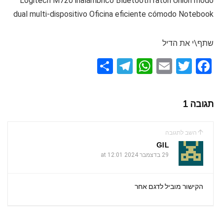
Logitech M720 inalámbrico Bluetooth ratón Unión modo
dual multi-dispositivo Oficina eficiente cómodo Notebook
שתף\י את הדיל
S
T
W
E
T
F
h
el
h
m
wi
a
ar
e
at
ail
tt
ce
תגובה 1
e
gr
s
er
b
a
A
o
השב לתגובה
m
p
o
GIL
k
29 בדצמבר 2024 at 12:01
p
הקישור מוביל לדגם אחר