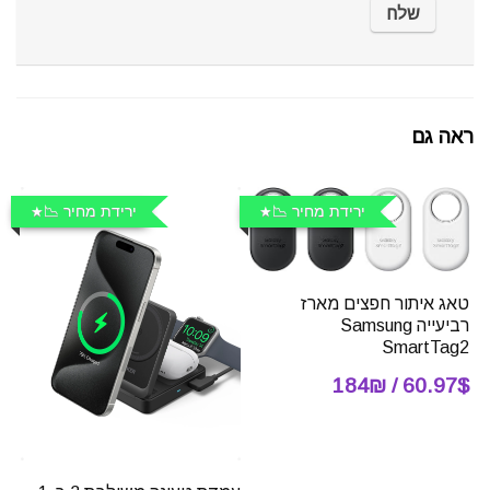
ראה גם
ירידת מחיר 📉
ירידת מחיר 📉
טאג איתור חפצים מארז
רביעייה Samsung
SmartTag2
60.97$ / 184₪