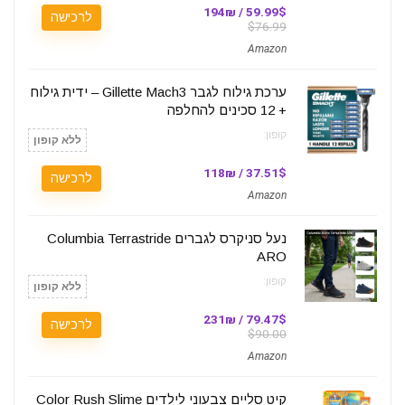
59.99$ / 194₪
לרכישה
$76.99
Amazon
ערכת גילוח לגבר Gillette Mach3 – ידית גילוח
+ 12 סכינים להחלפה
קופון:
ללא קופון
37.51$ / 118₪
לרכישה
Amazon
נעל סניקרס לגברים Columbia Terrastride
ARO
קופון:
ללא קופון
79.47$ / 231₪
לרכישה
$90.00
Amazon
קיט סליים צבעוני לילדים Color Rush Slime