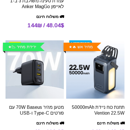
עמדת טעינה משולבת 3 ב-1
לאייפון Anker MagGo
🚛 משלוח חינם
48.04$ / 144₪
מחיר אש 🔥
ירידת מחיר 📉
תחנת כוח ניידת 50000mAh
מטען מהיר 70W Baseus עם
Vention 22.5W
פורטים Type-C ו-USB
🚛 משלוח חינם
🚛 משלוח חינם