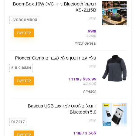
רמקול Bluetooth נייד BoomBox 10W JVC
XS-2115B
קופון:
JVCBOOMBOX
99₪
לרכישה
125₪
Pirzul Gerassi
פליז עם רוכסן מלא לגברים Pioneer Camp
קופון:
6HL9U4MN
$35.99 / 111₪
לרכישה
47.99$
Amazon
דונגל בלוטוס למחשב Baseus USB
Bluetooth 5.0
קופון:
DLZ217
3.56$ / 11₪
לרכישה