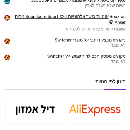
מאיר
on
כיסא גיימינג ארגונומי למבוגרים JECQCUPG
רשום שלא נשלח לארץ
on
Boaz
אוזניות כושר אלחוטיות Soundcore Sport X20 מבית
Anker 🎧
אשמח לעוד מבצע עליהן לכשיגיע
ניקו
on
מבצע רוחבי על מוצרי Switcher
לא עובד
ניקו
on
מפסק חכם לדוד שמש Switcher V4
לא עובד
סינון לפי חנויות