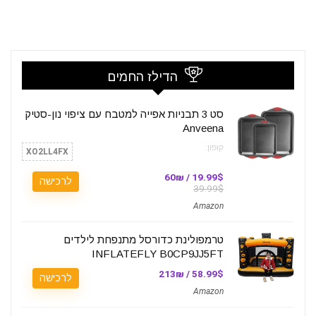
הדילז החמים
סט 3 תבניות אפייה למטבח עם ציפוי נון-סטיק
Anveena
קופון:
XO2LL4FX
19.99$ / 60₪
לרכישה
39.99$
Amazon
טרמפולינת כדורסל מתנפחת לילדים
INFLATEFLY B0CP9JJ5FT
58.99$ / 213₪
לרכישה
Amazon