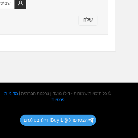
© כל הזכויות שמורות - דילז מועדון צרכנות חברתית |
מדיניות
פרטיות
הצטרפו ל @iBuyIL דילז בטלגרם