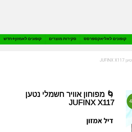
קופונים לאליאקספרסס
סקירות מוצרים
קופונים לאמזון⭐️חדש
JUFIN
🌀 מפוחון אוויר חשמלי נטען
JUFINX X117