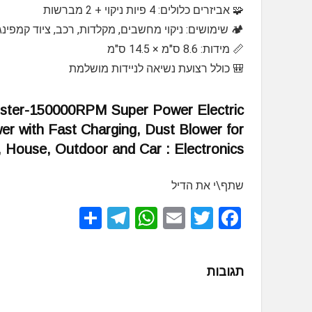
🧩 אביזרים כלולים: 4 פיות ניקוי + 2 מברשות
🏕️ שימושים: ניקוי מחשבים, מקלדות, רכב, ציוד קמפינג 
📏 מידות: 8.6 ס"מ × 14.5 ס"מ
🎒 כולל רצועת נשיאה לניידות מושלמת
ster-150000RPM Super Power Electric
wer with Fast Charging, Dust Blower for
 House, Outdoor and Car : Electronics
שתף\י את הדיל
S
T
W
E
T
F
h
el
h
m
wi
a
ar
e
at
ail
tt
ce
תגובות
e
gr
s
er
b
a
A
o