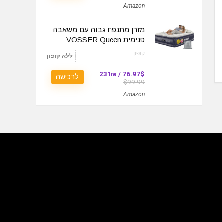
Amazon
מזרן מתנפח גבוה עם משאבה
פנימית VOSSER Queen
קופון:
ללא קופון
76.97$ / 231₪
לרכישה
$99.99
Amazon