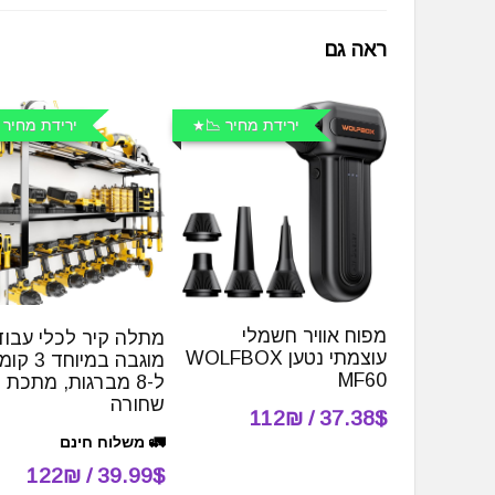
ראה גם
ירידת מחיר 📉
ירידת מחיר 
מפוח אוויר חשמלי
מתלה קיר לכלי עבוד
עוצמתי נטען WOLFBOX
מוגבה במיוחד 
MF60
ל-8 מברגות, מתכת
שחורה
37.38$ / 112₪
🚛 משלוח חינם
39.99$ / 122₪