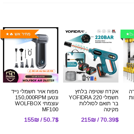
📉
מחיר אש 🔥
ה
אקדח שטיפה בלחץ
מפוח אויר חשמלי נייד
3 קומות
חשמלי YOFIDRA 220
ונטען 150,000RPM
בר תואם לסוללות
עוצמתי WOLFBOX
מקיטה
MF100
50.7$ / 155₪
70.39$ / 215₪