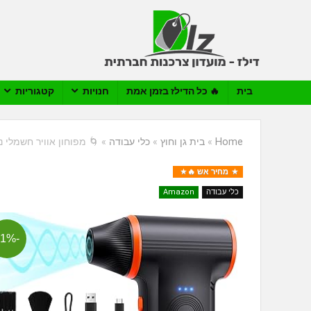
בית
🔥 כל הדילז בזמן אמת
חנויות
קטגוריות
Home
»
בית גן וחוץ
»
כלי עבודה
»
🌀 מפוחון אוויר חשמלי נטען X X117
מחיר אש 🔥
כלי עבודה
Amazon
-41%