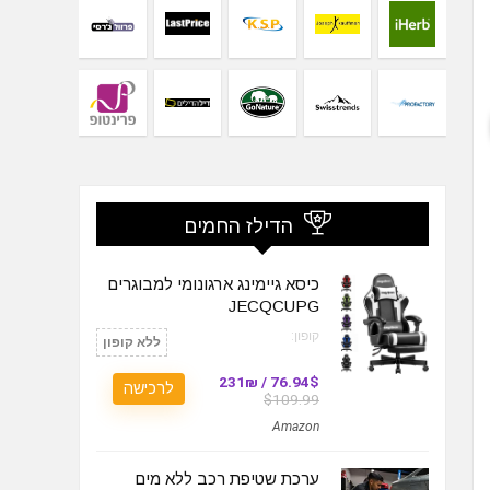
הדילז החמים
כיסא גיימינג ארגונומי למבוגרים
JECQCUPG
קופון:
ללא קופון
76.94$ / 231₪
לרכישה
$109.99
Amazon
ערכת שטיפת רכב ללא מים