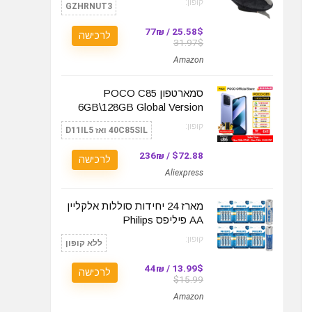
קופון:
GZHRNUT3
25.58$ / 77₪
לרכישה
31.97$
Amazon
סמארטפון POCO C85
6GB\128GB Global Version
קופון:
40C85SIL ואז D11IL5
$72.88 / 236₪
לרכישה
Aliexpress
מארז 24 יחידות סוללות אלקליין
AA פיליפס Philips
קופון:
ללא קופון
13.99$ / 44₪
לרכישה
$15.99
Amazon