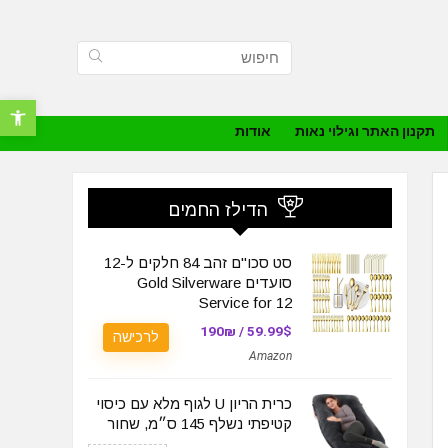
פתח סרגל נ
תקנון האתר וגילוי נאות
אודות
הדילז החמים
סט סכו"ם זהב 84 חלקים ל-12
סועדים Gold Silverware
Service for 12
59.99$ / 190₪
לרכישה
Amazon
כרית הריון U לגוף מלא עם כיסוי
קטיפתי נשלף 145 ס״מ, שחור