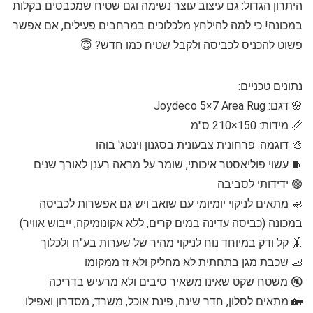
היתרון הגדול: גם עיצוב עוצר נשימה וגם שטיח שמכבסים בקלות
במכונה! כי למה להילחץ מלכלוכים במרחבים פעילים, אם אפשר
פשוט להכניס לכביסה ולקבל שטיח כמו חדש? 😇
נתונים טכניים:
🌸 דגם: Joydeco 5×7 Area Rug
📏 מידות: 150×210 ס"מ
🎨 דוגמה: פרחונית צבעונית בסגנון וינטג' בוהו
🧵 עשוי פוליאסטר איכותי, שומר על מראה רענן לאורך שנים
🟢 ידידותי לסביבה
🧼 מתאים לניקוי יומיומי עם שואב ויש גם אפשרות לכביסה
במכונה (כביסה עדינה במים קרים, ללא אקונומיקה, ייבוש אוויר)
🤸 קל ודק במיוחד נוח לניקוי מהיר של שערות בע"ח ולכלוך
🦶 שכבת מגן בתחתית לא מחליק ולא זז ממקומו
🔇 משטח שקט שאינו משאיר סיבים ולא מרעיש בדריכה
🏡 מתאים לסלון, חדר שינה, פינת אוכל, משרד, מסדרון ואפילו