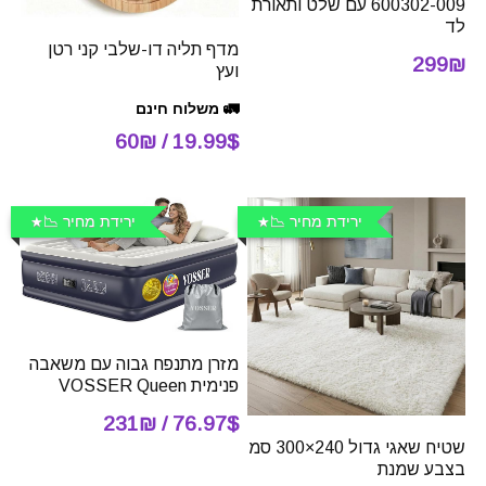
600302-009 עם שלט ותאורת
לד
מדף תליה דו-שלבי קני רטן
299₪
ועץ
🚛 משלוח חינם
19.99$ / 60₪
ירידת מחיר 📉
ירידת מחיר 📉
מזרן מתנפח גבוה עם משאבה
פנימית VOSSER Queen
76.97$ / 231₪
שטיח שאגי גדול 240×300 סמ
בצבע שמנת