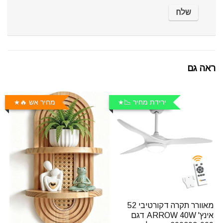
ראה גם
ירידת מחיר 📉
מחיר אש 🔥
מאוורר תקרה דקורטיבי 52
אינץ' ARROW 40W דגם