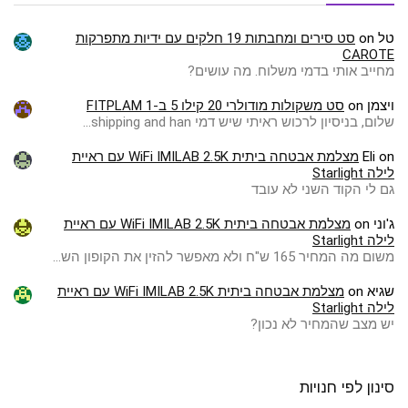
טל
on
סט סירים ומחבתות 19 חלקים עם ידיות מתפרקות
CAROTE
מחייב אותי בדמי משלוח. מה עושים?
ויצמן
on
סט משקולות מודולרי 20 קילו 5 ב-1 FITPLAM
שלום, בניסיון לרכוש ראיתי שיש דמי shipping and han…
on
Eli
מצלמת אבטחה ביתית WiFi IMILAB 2.5K עם ראיית
לילה Starlight
גם לי הקוד השני לא עובד
ג'וני
on
מצלמת אבטחה ביתית WiFi IMILAB 2.5K עם ראיית
לילה Starlight
משום מה המחיר 165 ש"ח ולא מאפשר להזין את הקופון הש…
שגיא
on
מצלמת אבטחה ביתית WiFi IMILAB 2.5K עם ראיית
לילה Starlight
יש מצב שהמחיר לא נכון?
סינון לפי חנויות