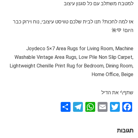
למטבח משתלב עם כל סגנון עיצוב
אז למה לחכות? תנו לבית שלכם טוויסט עיצובי, נוח וירוק כבר
היום! 💚🌺
Joydeco 5×7 Area Rugs for Living Room, Machine
Washable Vintage Area Rugs, Low Pile Non Slip Carpet,
Lightweight Chenille Print Rug for Bedroom, Dining Room,
Home Office, Beige
שתף\י את הדיל
S
T
W
E
T
F
h
el
h
m
wi
a
ar
e
at
ail
tt
ce
תגובות
e
gr
s
er
b