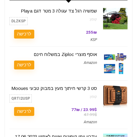
שמשיה רגל צד עגולה 3 מטר דגם Playa
קופון:
DLZKSP
255₪
לרכישה
KSP
אוסף מוצרי Ziploc במשלוח חינם
Amazon
לרכישה
סט 3 קרשי חיתוך מעץ במבוק טבעי Mooues
קופון:
QRTI2USP
23.99$ / 77₪
לרכישה
47.99$
Amazon
עדכון יומי קופונים שווים לאמזון 17.06.2023