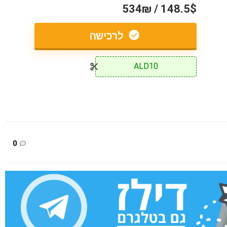
148.5$ / 534₪
לרכישה
ALD10
0