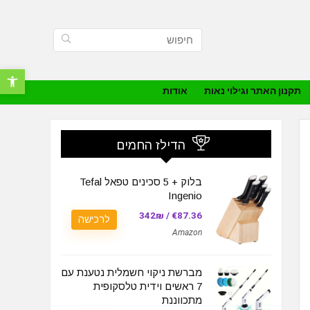
פתח סרגל נ
תקנון האתר וגילוי נאות
אודות
הדילז החמים
בלוק + 5 סכינים טפאל Tefal
Ingenio
€87.36 / 342₪
לרכישה
Amazon
מברשת ניקוי חשמלית נטענת עם
7 ראשים וידית טלסקופית
מתכווננת