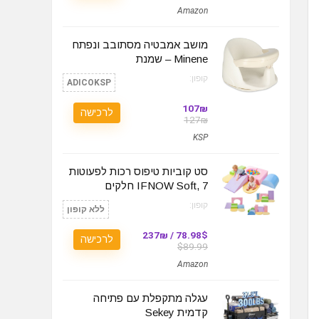
Amazon
מושב אמבטיה מסתובב ונפתח
Minene – שמנת
קופון:
ADICOKSP
107₪
לרכישה
127₪
KSP
סט קוביות טיפוס רכות לפעוטות
IFNOW Soft, 7 חלקים
קופון:
ללא קופון
78.98$ / 237₪
לרכישה
$89.99
Amazon
עגלה מתקפלת עם פתיחה
קדמית Sekey