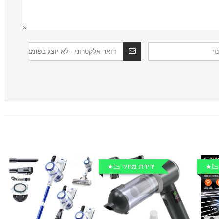
📉
ירידת מחיר 📉