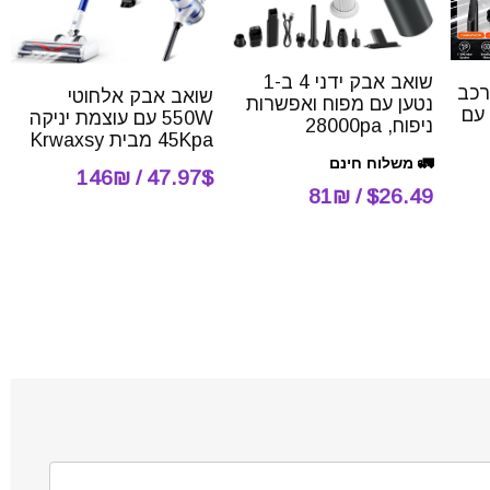
שואב אבק ידני 4 ב-1
רכב
שואב אבק אלחוטי
נטען עם מפוח ואפשרות
VORXEK 13000Pa עם
550W עם עוצמת יניקה
ניפוח, 28000pa
45Kpa מבית Krwaxsy
🚛 משלוח חינם
47.97$ / 146₪
$26.49 / 81₪