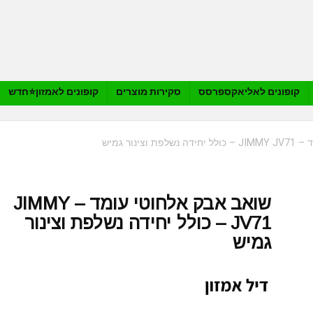
קופונים לאליאקספרסס
סקירות מוצרים
קופונים לאמזון⭐️חדש
צינור גמיש
שואב אבק אלחוטי עומד – JIMMY
JV71 – כולל יחידה נשלפת וצינור
גמיש