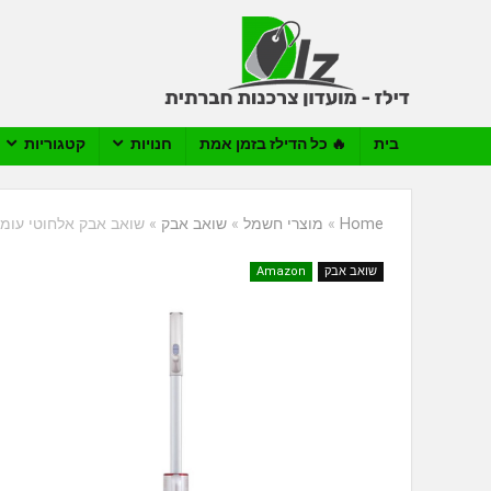
בית
🔥 כל הדילז בזמן אמת
חנויות
קטגוריות
Home
»
מוצרי חשמל
»
שואב אבק
»
שואב אבק אלחוטי עומד – JIMMY JV71 – כולל יחידה נשלפת ו
שואב אבק
Amazon