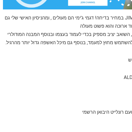
לא זוכר מחיר כזה, שואב אבק אלחוטי עומד JIMMY JV71 במחיר בדיחה! דגמי ג'ימי הם מעולים , ומהניסיון האישי שלי גם
השואב יציב מספיק בכדי לעמוד בעצמו ובנוסף המבנה המודולרי
שתמש מחוץ למעמד, בנוסף גם מיכל האשפה גדול יותר מהרגיל.
ש
ם רונלייט היבואן הרשמי