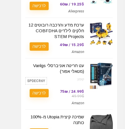
19.25$ / 60₪
לרכישה
Aliexpress
ערכת מדע והרכבה רובוטים 12
חלקים לילדים COBFDHA
STEM Projects
15.29$ / 49₪
לרכישה
Amazon
עט חריטה אוניברסלי Vanlgs
(מטאלי אפור)
קופון:
SPDECR6Y
24.99$ / 75₪
לרכישה
49.99$
Amazon
שמיכה קיצית Utopia מ-100%
כותנה