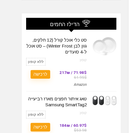
הדילז החמים
סט כלי אוכל קורל (12 חלקים,
גוון לבן Winter Frost) – סט אוכל
ל-4 סועדים
קופון:
ללא קופון
71.98$ / 217₪
לרכישה
61.95$
Amazon
טאג איתור חפצים מארז רביעייה
Samsung SmartTag2
קופון:
ללא קופון
60.97$ / 184₪
לרכישה
$53.98