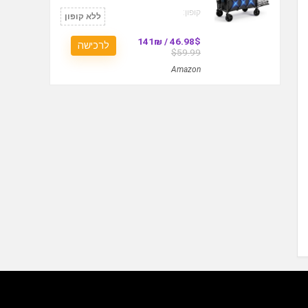
קופון:
ללא קופון
46.98$ / 141₪
לרכישה
$59.99
Amazon