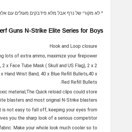
^ לא מקורי של נרף אבל מלא פידבקים מעולים עם אלפ
Nerf Guns N-Strike Elite Series for Boys
Hook and Loop closure
long lots of extra ammo, maximize your firepower.
), 2 x Face Tube Mask ( Skull and US Flag), 2 x
 x Hand Wrist Band, 40 x Blue Refill Bullets,40 x
Red Refill Bullets.
oxic material;The Quick reload clips could store
ite blasters and most original N-Strike blasters.
t is not easy to fall off, keeping your eyes from
gives you the sharp look of a serious competitor.
fabric. Make your whole look much cooler so to