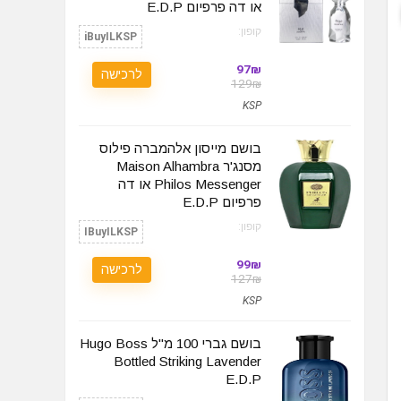
או דה פרפיום‏ E.D.P
קופון:
iBuyILKSP
97₪
לרכישה
129₪
KSP
בושם מייסון אלהמברה פילוס
מסנג'ר Maison Alhambra
Philos Messenger או דה
פרפיום‏ E.D.P
קופון:
IBuyILKSP
99₪
לרכישה
127₪
KSP
בושם גברי 100 מ"ל Hugo Boss
Bottled Striking Lavender
E.D.P