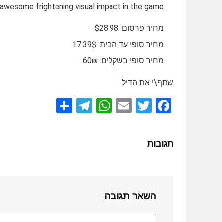
 awesome frightening visual impact in the game.
מחיר פרסום: $28.98
מחיר סופי עד הבית: 17.39$
מחיר סופי בשקלים: 60₪
שתף\י את הדיל
S
T
W
E
T
F
h
el
h
m
wi
a
ar
e
at
ail
tt
ce
תגובות
e
gr
s
er
b
a
A
o
m
p
o
השאר תגובה
p
k