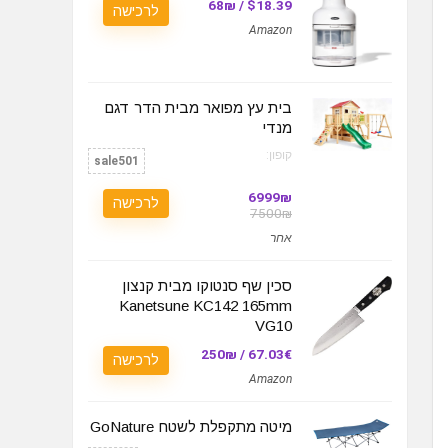
$18.39 / 68₪
לרכישה
Amazon
בית עץ מפואר מבית הדר דגם
מנדי
קופון:
sale501
6999₪
לרכישה
7500₪
אחר
סכין שף סנטוקו מבית קנצון
Kanetsune KC142 165mm
VG10
67.03€ / 250₪
לרכישה
Amazon
מיטה מתקפלת לשטח GoNature