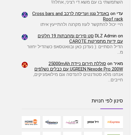
השתמשתי בו עם משא די רציני, אחלה!
עדי
on
באנדל גגון ועריסה לרכב Cross bars and
Roof rack
היי יכול להתקשר לעוז מקרגה ולהתייעץ איתו
on
DLZ Admin
סט סירים ומחבתות 19 חלקים
עם ידיות מתפרקות CAROTE
הדיל הסתיים :( ️נעדכן כאן ובוואטסאפ כשהדיל יחזור
מ…
מאיר
on
סוללת חירום ניידת 25000mAh
UGREEN Nexode Pro 200W עם כבלים נשלפים
אנחנו מלא סטודנטים להנדסה וגם מילואמניקים,
חייבים…
סינון לפי חנויות