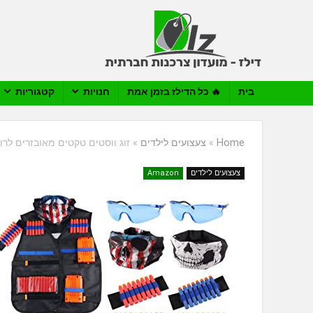
בית
🔥 כל הדילז בזמן אמת
חנויות
קטגוריות
Home
»
צעצועים לילדים
»
זוג ווסטים טקטים מאובזרים לרובי rf
צעצועים לילדים
Amazon