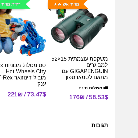
מחיר אש 🔥
ירידת מחיר 
משקפת עוצמתית 15×52
למבוגרים
סט מסלול מכוניות צ
GIGAPENGUIN עם
Hot Wheels City –
מתאם לסמארטפון
מוביל דינוזואר Rex
ענק
🚛 משלוח חינם
73.47$ / 221₪
58.53$ / 176₪
תגובות