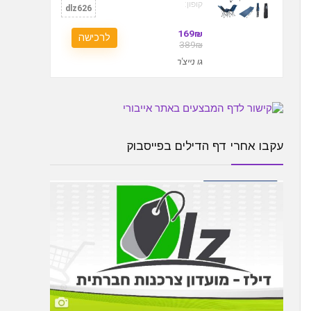
קופון:
dlz626
169₪
לרכישה
389₪
גו נייצ'ר
עקבו אחרי דף הדילים בפייסבוק