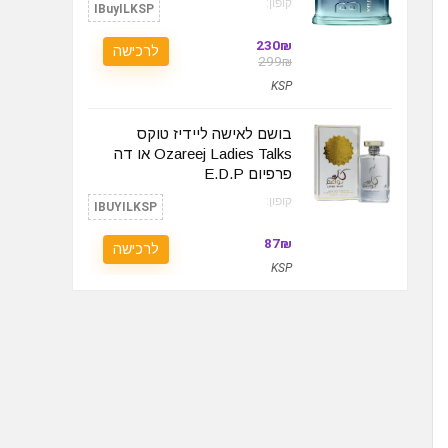
קופון:
IBuyILKSP
230₪
לרכישה
299₪
KSP
בושם לאישה ליידיז טוקס
Ozareej Ladies Talks או דה
פרפיום‏ E.D.P
קופון:
IBUYILKSP
87₪
לרכישה
KSP