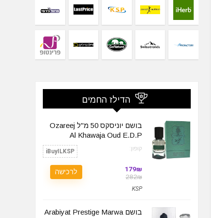
הדילז החמים
בושם יוניסקס 50 מ"ל Ozareej
Al Khawaja Oud E.D.P
קופון:
iBuyILKSP
179₪
לרכישה
282₪
KSP
בושם Arabiyat Prestige Marwa