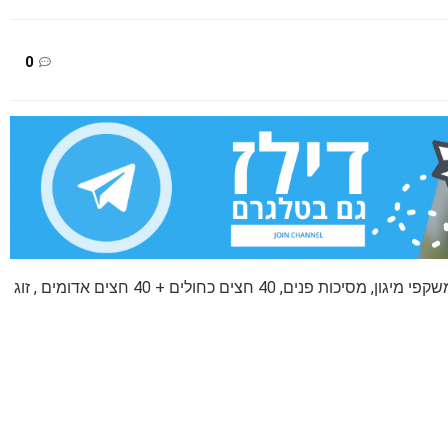
0
זוג ווסטים לרובי Nerf מאובזרים קומפלט הכוללים זוג משקפי מיגון, מסיכות פנים, 40 חצים כחולים + 40 חצים אדומים , זוג