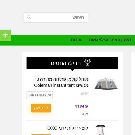
פתח סרגל נ
תקנון האתר וגילוי נאות
אודות
הדילז החמים
אוהל קולמן פתיחה מהירה 8
אנשים Coleman instant tent
קופון:
BIRTHDAY74
1184₪
לרכישה
אחר
קוצץ ירקות ידני OXO