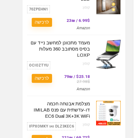
קופון:
70ZPEHN1
6.99$ / 23₪
לרכישה
Amazon
מעמד מתכוונן למחשב נייד עם
בסיס מסתובב 360 מעלות
LOXP
קופון:
OCIOZTYU
$25.18 / 79₪
לרכישה
27.98$
Amazon
מצלמת אבטחה חכמה
דו-עדשתית עם פנס IMILAB
EC6 Dual 3K+3K WiFi
קופון:
DLZ3KEC6 ואז IFPXOMKY
69.72$ / 221₪