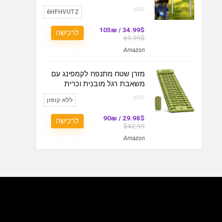
קופון:
6HFHVUTZ
34.99$ / 105₪
לרכישה
69.99$
Amazon
מזרן שטח מתנפח לקמפינג עם
משאבת רגל מובנית וכרית
קופון:
ללא קופון
29.98$ / 90₪
לרכישה
$42.99
Amazon