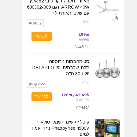
מאוורר תקרה דקורטיבי 52 אינץ'
ARROW 40W דגם 600302-009
עם שלט ותאורת לד
קופון:
ADIDLZ
299₪
לרכישה
599₪
LastPrice
סט מחבתות נירוסטה
תלת-שכבתית DELARLO 20,
26 ו-30 ס"מ
קופון:
ללא קופון
42.49$ / 128₪
לרכישה
$49.99
Amazon
קוטל יתושים חשמלי סולארי
PhatroyYee 4500V נייד ועמיד
למים