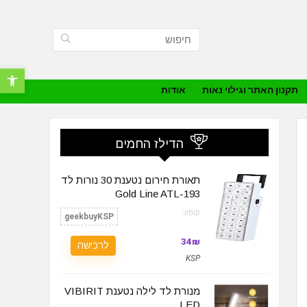
פתח סרגל נ
תקנון האתר וגילוי נאות
אודות
הדילז החמים
תאורת חירום נטענת 30 נורות לד
Gold Line ATL-193
קופון:
geekbuyKSP
34₪
לרכישה
KSP
מנורת לד לילה נטענת VIBIRIT
LED