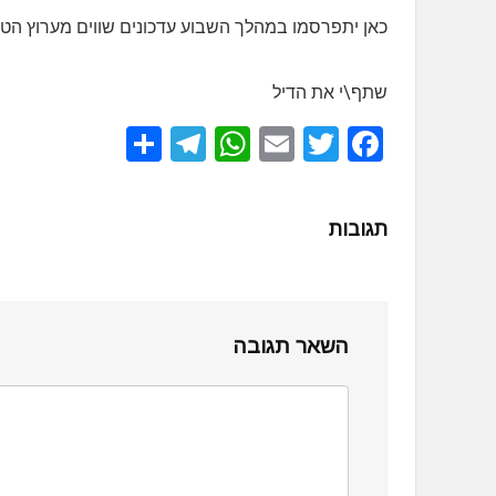
כאן יתפרסמו במהלך השבוע עדכונים שווים מערוץ הטלג
שתף\י את הדיל
S
T
W
E
T
F
h
el
h
m
wi
a
ar
e
at
ail
tt
ce
תגובות
e
gr
s
er
b
a
A
o
m
p
o
השאר תגובה
p
k