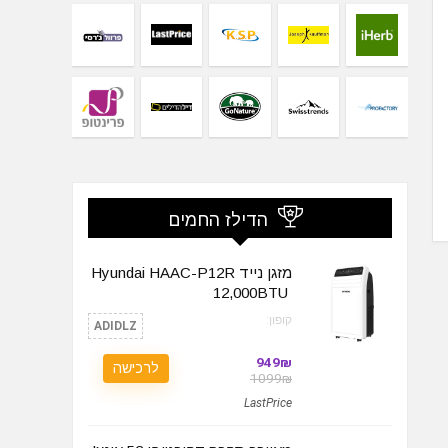
הדילז החמים
מזגן נייד Hyundai HAAC-P12R
קופון:
ADIDLZ
949₪
לרכישה
1099₪
LastPrice