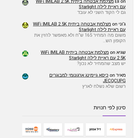
on
Eli
מצלמת אבטחה ביתית WiFi IMILAB 2.5K
עם ראיית לילה Starlight
גם לי הקוד השני לא עובד
ג'וני
on
מצלמת אבטחה ביתית WiFi IMILAB 2.5K
עם ראיית לילה Starlight
משום מה המחיר 165 ש"ח ולא מאפשר להזין את
הקופון הש…
שגיא
on
מצלמת אבטחה ביתית WiFi IMILAB
2.5K עם ראיית לילה Starlight
יש מצב שהמחיר לא נכון?
מאיר
on
כיסא גיימינג ארגונומי למבוגרים
JECQCUPG
רשום שלא נשלח לארץ
סינון לפי חנויות