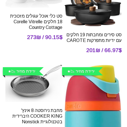
סט כלי אוכל עגולים מזכוכית
18 חלקים Corelle Vitrelle
Country Cottage
סט סירים ומחבתות 19 חלקים
90.15$ / 273₪
עם ידיות מתפרקות CAROTE
66.97$ / 201₪
ירידת מחיר 📉
ירידת מחיר 📉
מחבת נירוסטה 8 אינץ'
COOKER KING היברידית
בטכנולוגיית Nonstick