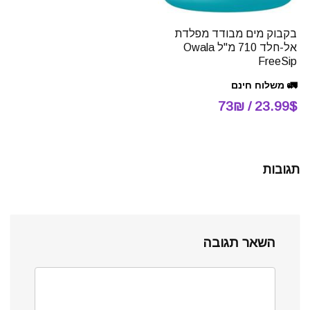
בקבוק מים מבודד מפלדת
אל-חלד 710 מ"ל Owala
FreeSip
🚛 משלוח חינם
23.99$ / 73₪
תגובות
השאר תגובה