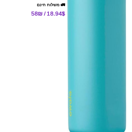
🚛 משלוח חינם
18.94$ / 58₪