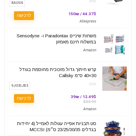
קופון:
8AUG6
44.37$ / 150₪
לרכישה
Aliexpress
משחות שיניים Paradontax ו- Sensodyne
במשלוח חינם מאמזון
Amazon
קרש חיתוך גדול מזכוכית מחוסמת בגודל
30×40 ס"מ Callsky
קופון:
9JO8IJB3
12.49$ / 39₪
לרכישה
$33.99
Amazon
סט תבניות אפייה עגולות לאמייל (4 יחידות
בגדלים 23/25/30/35 ס״מ) MCCSI