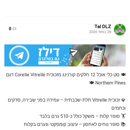
Tal DLZ
0
28 במאי 2026
🍽️ סט כלי אוכל 12 חלקים קורנינג מזכוכית Corelle Vitrelle דגם
Northern Pines 🍽️
💎 זכוכית Vitrelle תלת-שכבתית – עמידה בפני שבירה, סדקים
וכתמים
🏋️ סופר קלות – משקל כולל כ-510 גרם בלבד
📚 סופר נוחים לאחסון – עיצוב קומפקטי ונערם בקלות