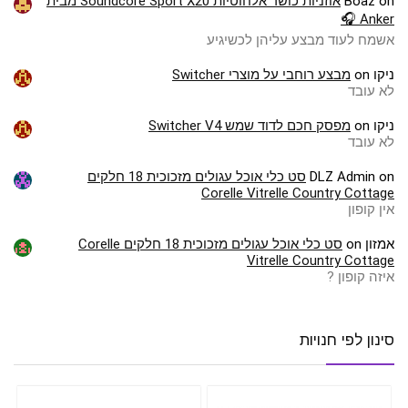
on
Boaz
אוזניות כושר אלחוטיות Soundcore Sport X20 מבית
Anker 🎧
אשמח לעוד מבצע עליהן לכשיגיע
ניקו
on
מבצע רוחבי על מוצרי Switcher
לא עובד
ניקו
on
מפסק חכם לדוד שמש Switcher V4
לא עובד
on
DLZ Admin
סט כלי אוכל עגולים מזכוכית 18 חלקים
Corelle Vitrelle Country Cottage
אין קופון
אמזון
on
סט כלי אוכל עגולים מזכוכית 18 חלקים Corelle
Vitrelle Country Cottage
איזה קופון ?
סינון לפי חנויות