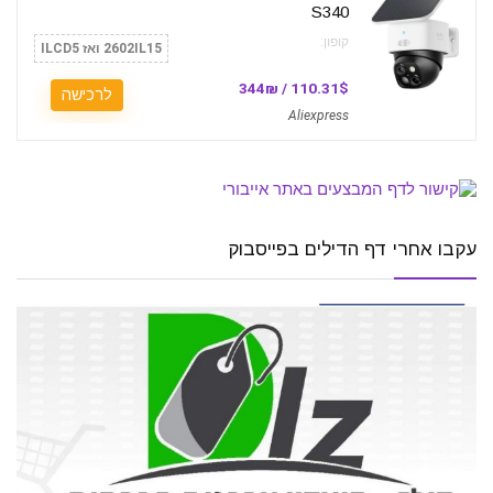
S340
קופון:
2602IL15 ואז ILCD5
110.31$ / 344₪
לרכישה
Aliexpress
עקבו אחרי דף הדילים בפייסבוק