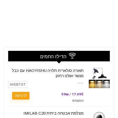
הדילז החמים
תאורה סולארית תלויה HAOYISHU עם כבל
מגשר ושלט רחוק
קופון:
IH52ETOT
17.49$ / 59₪
לרכישה
Amazon
מצלמת אבטחה ביתית IMILAB C20