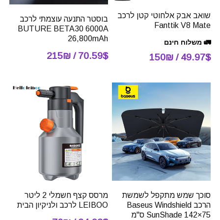
שואב אבק אלחוטי קטן לרכב
בוסטר התנעה עוצמתי לרכב
Fanttik V8 Mate
BUTURE BETA30 6000A
26,800mAh
🚛 משלוח חינם
70.59$ / 215₪
49.97$ / 150₪
סוכך שמש מתקפל לשמשת
מרסס קצף חשמלי 2 ליטר
הרכב Baseus Windshield
LEIBOO לרכב ולניקיון הבית
SunShade 142×75 ס"מ