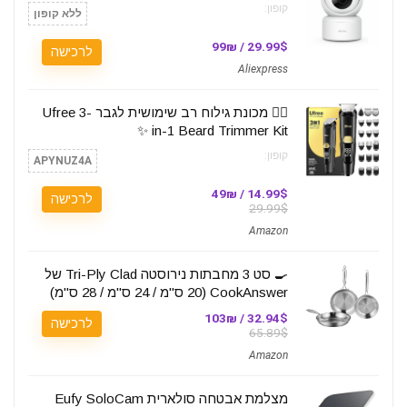
קופון:
ללא קופון
29.99$ / 99₪
לרכישה
Aliexpress
🧔‍♂️ מכונת גילוח רב שימושית לגבר Ufree 3-
in-1 Beard Trimmer Kit ✨
קופון:
APYNUZ4A
14.99$ / 49₪
לרכישה
29.99$
Amazon
🍳 סט 3 מחבתות נירוסטה Tri-Ply Clad של
CookAnswer (20 ס"מ / 24 ס"מ / 28 ס"מ)
32.94$ / 103₪
לרכישה
65.89$
Amazon
מצלמת אבטחה סולארית Eufy SoloCam