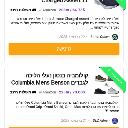
Charged Assert 11
64.73$ / 208₪
🚛 משלוח חינם
Amazon
נעלי ריצה לגברים Under Armour Charged Assert 11 נעלי ריצה וספורט
איכותיות ויפייפיות עם חלק עליון עשוי רשת עם חיזוקי עור עמידים, סוליית אמצע
Charged+ לנוחות ...
Lotan Cohen
22 בדצמבר 2025
לרכישה
ירידת מחיר 📉
קולומביה בנסון נעלי הליכה
לגברים Columbia Mens Benson
70.00$ / 225₪
🚛 משלוח חינם
Amazon
קולומביה בנסון נעלי הליכה לגברים Columbia Mens Benson נעלי הליכה
רב-תכליתיות עם טכנולוגיות Omni-Shield, Omni-Max ו-Omni-Grip פרטים
נוספים: ☔ ...
DLZ Admin
21 בדצמבר 2025