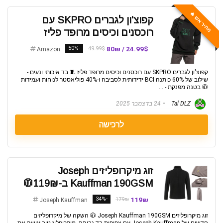
מחיר אש 🔥
קפוצ'ון לגברים SKPRO עם
רוכסנים וכיסים מרופד פליז
-50%
24.99$ / 80₪
49.99$
Amazon
קפוצ'ון לגברים SKPRO עם רוכסנים וכיסים מרופד פליז 🧵 בד איכותי ונעים -
שילוב של 60% כותנה BCI ידידותית לסביבה ו-40% פוליאסטר לנוחות ועמידות
🧥 בטנה מפנקת - ...
Tal DLZ
24 בדצמבר 2025
לרכישה
זוג מיקרופליזים Joseph
Kauffman 190GSM ב-119₪🧥
-34%
119₪
179₪
Joseph Kauffman
זוג מיקרופליזים Joseph Kauffman 190GSM 🧥 השקה של מיקרופליזים