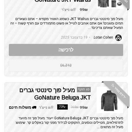
99₪
גו נייצ'ר
מעיל פוך סינטטי גברים JKT Walrus כשמזג האוויר מקפיא – אתם נשארים
חמים ומוגנים! אם אתם אוהבים לטייל או פשוט מתמודדים עם חורף קשוח – זה
המעיל שאתם צריכים! ...
Lotan Cohen
19 בדצמבר 2025
לרכישה
DLZ12
ירידת מחיר 📉
מעיל פוך סינטטי גברים
פג תוקף
GoNature Beluga JKT
99₪
-73%
🚛 משלוח חינם
369₪
גו נייצ'ר
מעיל פוך סינטטי גברים GoNature Beluga JKT ייעוד: מעיל פוך זה מיועד
לתרמילאים, מטיילים ונוסעים, הזקוקים לבידוד מפני קור באקלים קר. שימוש:
מעיל זה מתאים ...