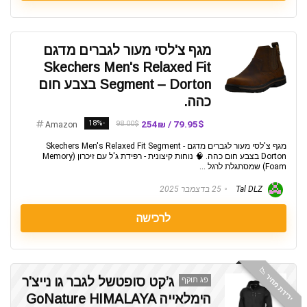
מגף צ'לסי מעור לגברים מדגם
Skechers Men's Relaxed Fit
Segment – Dorton בצבע חום
כהה.
-18%
79.95$ / 254₪
98.00$
Amazon
מגף צ'לסי מעור לגברים מדגם Skechers Men's Relaxed Fit Segment -
Dorton בצבע חום כהה. 🧠 נוחות קיצונית - רפידת ג'ל עם זיכרון (Memory
Foam) שמסתגלת לרגל ...
Tal DLZ
25 בדצמבר 2025
לרכישה
ירידת מחיר 📉
ג’קט סופטשל לגבר גו נייצ'ר
פג תוקף
הימלאייה GoNature HIMALAYA