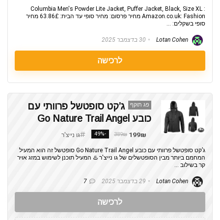
Columbia Men's Powder Lite Jacket, Puffer Jacket, Black, Size XL :
Amazon.co.uk: Fashion מחיר פרסום: מחיר סופי עד הבית: 63.86£ מחיר
סופי בשקלים: ...
Lotan Cohen
30 בדצמבר 2025
לרכישה
ג’קט סופטשל פרוותי עם
פג תוקף
כובע Go Nature Trail Angel
-49%
199₪
389₪
גו נייצ'ר
ג’קט סופטשל פרוותי עם כובע Go Nature Trail Angel סופטשל זה הוא המעיל
המחמם ביותר מבין הסופטשלים של גו נייצ'ר ♨️ המעיל תוכנן לשימוש במזג אויר
קר בשילוב ...
Lotan Cohen
29 בדצמבר 2025
7
לרכישה