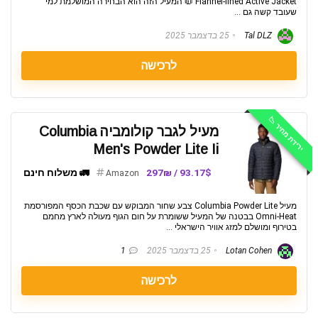
Flannel-lined Active Jacket 🧥 המעיל הזה הוא הבחירה המושלמת למי
שעובד קשה גם ...
Tal DLZ
25 בדצמבר 2025
לרכישה
ירידת מחיר 📉
מעיל לגבר קולומביה Columbia
Men's Powder Lite Ii
93.17$ / 297₪
🚛 משלוח חינם
Amazon
מעיל Columbia Powder Lite צבע שחור המבוקש עם שכבת הכסף המפורסמת
Omni-Heat בבטנה של המעיל ששומרת על חום הגוף מעולה לארץ מחמם
בטירוף ומושלם למזג אוויר הישראלי ...
Lotan Cohen
25 בדצמבר 2025
1
לרכישה