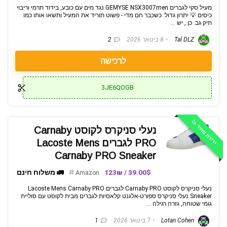
מעיל סקי לגברים GEMYSE NSX3007men נגד מים עם כובע, בידוד תרמי וריבוי
כיסים 💡 יתרון גדול: כשכבר חם מדי - פשוט תוריד את המעיל ותשאו אותו כמו
תיק גב. כן , יש ...
Tal DLZ
8 בינואר 2026
2
לרכישה
3JE6QOGB
ירידת מחיר 📉
נעלי סניקרס לקוסט Carnaby
PRO לגברים Lacoste Mens
Carnaby PRO Sneaker
39.00$ / 123₪
🚛 משלוח חינם
Amazon
נעלי סניקרס לקוסט Carnaby PRO לגברים Lacoste Mens Carnaby PRO
Sneaker נעלי סניקרס ספורט-אלגנט קלאסיות לגברים מבית לקוסט עם סוליית
גומי שטוחה, גזרה רגילה ...
Lotan Cohen
7 בינואר 2026
1