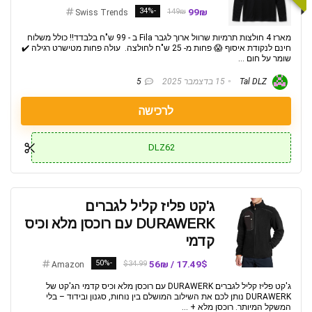
-34%
99₪
149₪
Swiss Trends
מארז 4 חולצות תרמיות שרוול ארוך לגבר Fila ב - 99 ש"ח בלבדד!! כולל משלוח
חינם לנקודת איסוף 😱 פחות מ- 25 ש"ח לחולצה. עולה פחות מטישרט רגילה ✔️
שומר על חום ...
Tal DLZ
15 בדצמבר 2025
5
לרכישה
DLZ62
ג'קט פליז קליל לגברים
DURAWERK עם רוכסן מלא וכיס
קדמי
-50%
17.49$ / 56₪
$34.99
Amazon
ג'קט פליז קליל לגברים DURAWERK עם רוכסן מלא וכיס קדמי הג'קט של
DURAWERK נותן לכם את השילוב המושלם בין נוחות, סגנון ובידוד – בלי
המשקל המיותר. רוכסן מלא + ...