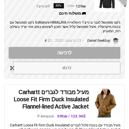
-48%
129₪
249₪
גו נייצ'ר
🚛 משלוח חינם
ג’קט סופטשל לגבר גו נייצ'ר הימלאייה GoNature HIMALAYA ג’קט סופטשל עם
בטנת מיקרופליז. מעיל סופטשל קליל אשר תוכנן לשימוש במזג אויר קריר בשילוב
רוח, המעניק ...
Daniel Geekbuy
25 בדצמבר 2025
4
לרכישה
dlz12
מעיל מבודד לגברים Carhartt
Loose Fit Firm Duck Insulated
Flannel-lined Active Jacket
123.96$ / 395₪
Amazon
מעיל מבודד עם בטנת פלנל לגברים Carhartt Loose Fit Firm Duck Insulated