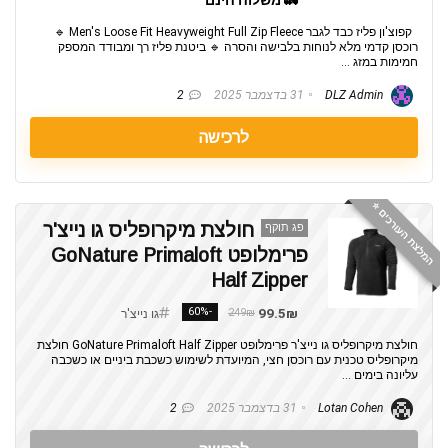
🚛 משלוח חינם
קפוצ'ון פליז כבד לגבר Men's Loose Fit Heavyweight Full Zip Fleece 🔹
רוכסן קדמי מלא לנוחות בלבישה והסרה 🔹 ביטנת פליז רך ומבודד המספק
חמימות במזג ...
DLZ Admin
31 בדצמבר 2025
2
לרכישה
המלצת העורכים ⭐️
חולצת מיקרופליס גו נייצ'ר
פג תוקף
פרימלופט GoNature Primaloft
Half Zipper
-60%
99.5₪
249₪
גו נייצ'ר
חולצת מיקרופליס גו נייצ'ר פרימלופט GoNature Primaloft Half Zipper חולצת
מיקרופליס טכנית עם רוכסן חצי, המיועדת לשימוש כשכבת ביניים או כשכבה
עליונה בימים ...
Lotan Cohen
31 בדצמבר 2025
2