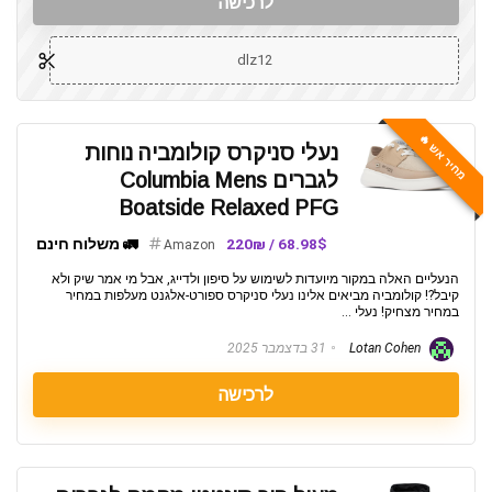
לרכישה
dlz12
מחיר אש 🔥
נעלי סניקרס קולומביה נוחות
לגברים Columbia Mens
Boatside Relaxed PFG
68.98$ / 220₪
🚛 משלוח חינם
Amazon
הנעליים האלה במקור מיועדות לשימוש על סיפון ולדייג, אבל מי אמר שיק ולא
קיבל?! קולומביה מביאים אלינו נעלי סניקרס ספורט-אלגנט מעלפות במחיר
במחיר מצחיק! נעלי ...
Lotan Cohen
31 בדצמבר 2025
לרכישה