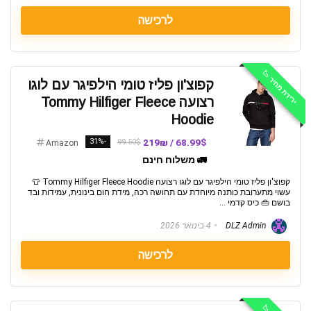
לרכישה
ירידת מחיר 📉
קפוצ'ון פליז טומי הילפיגר עם לוגו
רצועה Tommy Hilfiger Fleece
Hoodie
-31%
68.99$ / 219₪
99.50$
Amazon
🚛 משלוח חינם
קפוצ'ון פליז טומי הילפיגר עם לוגו רצועה Tommy Hilfiger Fleece Hoodie 👕
עשוי מתערובת כותנה מיוחדת עם תחושה רכה, מידת חום בינונית, עמידות ובד
בושם 👜 כיס קדמי ...
DLZ Admin
4 בינואר 2026
לרכישה