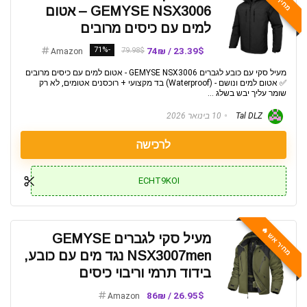
GEMYSE NSX3006 – אטום
למים עם כיסים מרובים
-71%
23.39$ / 74₪
79.98$
Amazon
מעיל סקי עם כובע לגברים GEMYSE NSX3006 - אטום למים עם כיסים מרובים
✅ אטום למים ונושם - (Waterproof) בד מקצועי + רוכסנים אטומים, לא רק
שומר עליך יבש בשלג ...
Tal DLZ
10 בינואר 2026
לרכישה
ECHT9KOI
מחיר אש 🔥
מעיל סקי לגברים GEMYSE
NSX3007men נגד מים עם כובע,
בידוד תרמי וריבוי כיסים
26.95$ / 86₪
Amazon