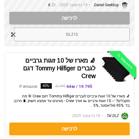
Daniel Geekbuy
19 בדצמבר 2025
8
לרכישה
DLZ12
ירידת מחיר 📉
🧦 מארז של 10 זוגות גרביים
לגברים Tommy Hilfiger דגם
Crew
-40%
19.79$ / 64₪
32.99$
Amazon
🧦 מארז של 10 זוגות גרביים לגברים Tommy Hilfiger דגם Crew 🎯 מה
מקבלים? ✅ 10 זוגות גרביים 👟 אורך Crew - מגיעים עד אמצע השוק 🧵 הרכב
בד: 95% פוליאסטר, 5% ...
Tal DLZ
18 בדצמבר 2025
לרכישה