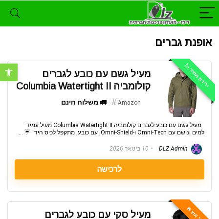
אופנת גברים
ירידת מחיר 📉
פתח סרגל נ
מעיל גשם עם כובע לגברים
קולומביה Columbia Watertight II
🚛 משלוח חינם
Amazon
מעיל גשם עם כובע לגברים קולומביה Columbia Watertight II מעיל עמיד
למים ונושם עם Omni-Tech ו-Omni-Shield, עם כובע, מתקפל לכיס היד ☔ ...
DLZ Admin
10 בינואר 2026
לרכישה
מחיר אש 🔥
מעיל סקי עם כובע לגברים