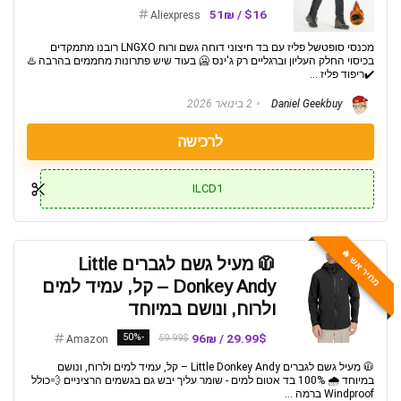
$16 / 51₪
Aliexpress
מכנסי סופטשל פליז עם בד חיצוני דוחה גשם ורוח LNGXO רובנו מתמקדים
בכיסוי החלק העליון וברגליים רק ג'ינס 🥶 בעוד שיש פתרונות מחממים בהרבה ♨️
✔️ריפוד פליז ...
Daniel Geekbuy
2 בינואר 2026
לרכישה
ILCD1
מחיר אש 🔥
🧥 מעיל גשם לגברים Little
Donkey Andy – קל, עמיד למים
ולרוח, ונושם במיוחד
-50%
29.99$ / 96₪
59.99$
Amazon
🧥 מעיל גשם לגברים Little Donkey Andy – קל, עמיד למים ולרוח, ונושם
במיוחד 🌧️ 100% בד אטום למים - שומר עליך יבש גם בגשמים הרציניים 💨כולל
Windproof ברמה ...