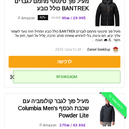
מעיל פוך סינטטי מחמם לגברים
BANTREK כולל כובע
-40%
29.99$ / 95₪
49.99$
Amazon
מעיל פוך סינטטי מחמם לגברים BANTREK כולל כובע המחיל הזה נועד לשמור
עליך יבש, חם ונינוח, בלי להרגיש שאתה סוחב הרבה, קליל על הגוף, חזק על
הקור. 💪 🌧 הגנה ...
Daniel Geekbuy
30 בדצמבר 2025
לרכישה
RFGWQ4QM
ירידת מחיר 📉
מעיל פוך לגבר קולומביה עם
שכבת הכסף Columbia Men's
Powder Lite
63.86£ / 275₪
Amazon