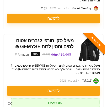
Men's Newton ...
Daniel Geekbuy
4 בינואר 2026
2
לרכישה
מחיר אש 🔥
מעיל סקי חורפי לגברים אטום
למים וחסין לרוח GEMYSE ❄️
-40%
29.99$ / 96₪
49.99$
Amazon
מעיל סקי חורפי לגברים אטום למים וחסין לרוח GEMYSE ❄️ פרטים טכניים: 💧
בד עמיד למים ונושם – שומר עליך יבש מבחוץ ומנדף לחות מבפנים 🌬️ הגנה
מהרוח – בד חיצוני ...
Tal DLZ
2 בינואר 2026
לרכישה
LZVRR2E4