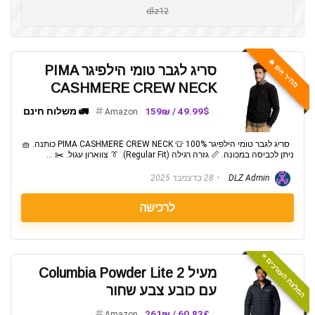
dlz12
מחיר אש 🔥
סריג לגבר טומי הילפיגר PIMA
CASHMERE CREW NECK
49.99$ / 159₪
🚛 משלוח חינם
Amazon
סריג לגבר טומי הילפיגר PIMA CASHMERE CREW NECK 👕 100% כותנה. 🧺
ניתן לכביסה במכונה. 📏 גזרה רגילה (Regular Fit). 👔 צווארון עגול. ✂️ ...
DLZ Admin
28 בדצמבר 2025
לרכישה
המלצת העורכים ⭐️
מעיל Columbia Powder Lite 2
עם כובע צבע שחור
60.83£ / 261₪
Amazon