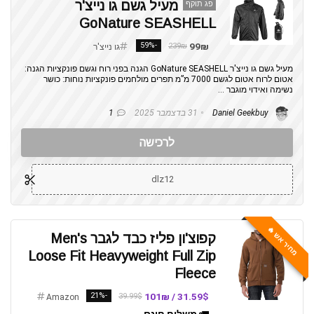
מעיל גשם גו נייצ'ר
פג תוקף
GoNature SEASHELL
-59%
99₪
239₪
גו נייצ'ר
מעיל גשם גו נייצ'ר GoNature SEASHELL הגנה בפני רוח וגשם פונקציות הגנה:
אטום לרוח אטום לגשם 7000 מ”מ תפרים מולחמים פונקציות נוחות: כושר
נשימה ואידוי מוגבר ...
Daniel Geekbuy
31 בדצמבר 2025
1
לרכישה
dlz12
מחיר אש 🔥
קפוצ'ון פליז כבד לגבר Men's
Loose Fit Heavyweight Full Zip
Fleece
-21%
31.59$ / 101₪
39.99$
Amazon