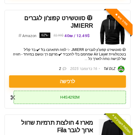
מחיר אש 🔥
🧥 סווטשירט קפוצ’ון לגברים
JMIERR
-62%
12.49$ / 40₪
32.99$
Amazon
🧥 סווטשירט קפוצ’ון לגברים JMIERR ✨ למה תתאהבו בו? ✔️ בד קליל
בטכנולוגיית Air Layer שמחמם בלי להכביד ✔️ מרקם רך ונושם במיוחד - חוויה
של לבישה נוחה לאורך כל ...
Tal DLZ
16 בדצמבר 2025
2
לרכישה
H4S4292M
המלצת העורכים ⭐️
מארז 4 חולצות תרמיות שרוול
ארוך לגבר Fila