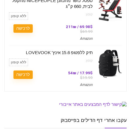
ספסל כושר מתכוונן NICEPEOPLE מתקפל
לבית, 660 ק״ג
קופון:
ללא קופון
69.98$ / 211₪
לרכישה
$69.99
Amazon
תיק ללפטופ 15.6 אינץ' LOVEVOOK
קופון:
ללא קופון
17.99$ / 54₪
לרכישה
$19.99
Amazon
עקבו אחרי דף הדילים בפייסבוק