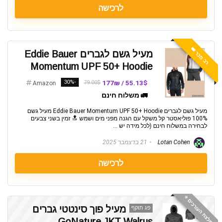
לרכישה
רב מכר 👑
מעיל גשם לגברים Eddie Bauer
Momentum UPF 50+ Hoodie
-30%
55.13$ / 177₪
79.00$
Amazon
🚛 משלוח חינם
מעיל גשם לגברים Eddie Bauer Momentum UPF 50+ Hoodie מעיל גשם
100% פוליאסטר קל משקל עם הגנה מפני מים ושמש 🔝 זמין בשני צבעים
לבחירה במשלוח חינם (לכל מידה יש ...
Lotan Cohen
21 בדצמבר 2025
לרכישה
המלצת העורכים ⭐️
מעיל פוך סינטטי גברים
פג תוקף
GoNature JKT Walrus