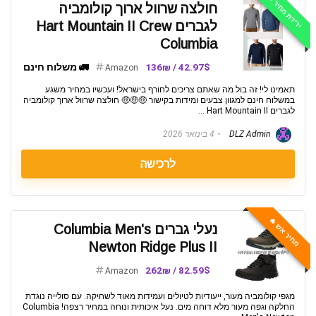
ירידת מחיר 📉
חולצה שרוול ארוך קולומביה
לגברים Hart Mountain II Crew
Columbia
42.97$ / 136₪
🚛 משלוח חינם
Amazon
תאמינו לי! זה בול מה שאתם צריכים לחורף בישראל! ועכשיו במחיר משגע
במשלוח חינם למגוון צבעים ומידות בקישור 🤑🤑🤑 חולצה שרוול ארוך קולומביה
לגברים Hart Mountain II ...
DLZ Admin
4 בינואר 2026
לרכישה
מחיר אש 🔥
נעלי גברים Columbia Men's
Newton Ridge Plus II
82.59$ / 262₪
Amazon
מגפי קולומביה מעור, ייעודיות לטיולים ועמידות מאוד לשחיקה. עם סולייה נוגדת
החלקה וגפה מעור מלא דוחה מים. נעל איכותית ונוחה במחיר רצפה! Columbia