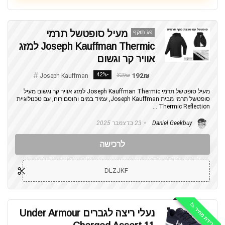
מעיל סופטשל תרמי
פג תוקף
Joseph Kauffman Thermic למזג
אוויר קר וגשום
-42%
192₪
329₪
Joseph Kauffman
מעיל סופטשל תרמי Joseph Kauffman Thermic למזג אוויר קר וגשום מעיל
סופטשל תרמי מבית Joseph Kauffman, עמיד במים וחוסם רוח, עם טכנולוגיית
Thermic Reflection ...
Daniel Geekbuy
23 בדצמבר 2025
לרכישה
DLZJKF
ירידת מחיר 📉
נעלי ריצה לגברים Under Armour