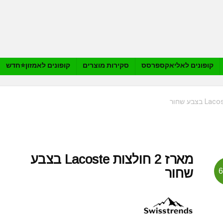
קופונים לאליאקספרסס
סקירות מוצרים
קופונים לאמזון⭐️חדש
מארז 2 חולצות Lacoste בצבע
שחור