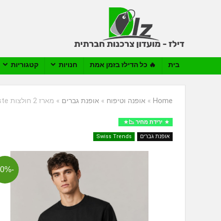
בית
🔥 כל הדילז בזמן אמת
חנויות
קטגוריות
Home
»
אופנה וטיפוח
»
אופנת גברים
»
מארז 2 חולצות Lacoste בצבע שחור
ירידת מחיר 📉
אופנת גברים
Swiss Trends
-60%