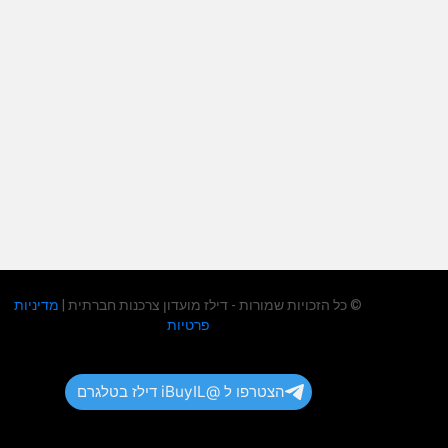
© כל הזכויות שמורות - דילז מועדון צרכנות חברתית |
מדיניות
פרטיות
הצטרפו ל @iBuyIL דילז בטלגרם