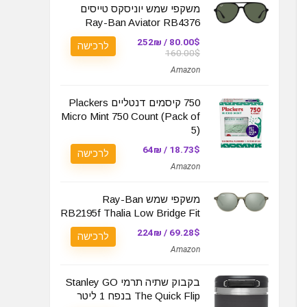
משקפי שמש יוניסקס טייסים
Ray-Ban Aviator RB4376
80.00$ / 252₪
לרכישה
160.00$
Amazon
750 קיסמים דנטליים Plackers
Micro Mint 750 Count (Pack of
5)
18.73$ / 64₪
לרכישה
Amazon
משקפי שמש Ray-Ban
RB2195f Thalia Low Bridge Fit
69.28$ / 224₪
לרכישה
Amazon
בקבוק שתיה תרמי Stanley GO
The Quick Flip בנפח 1 ליטר