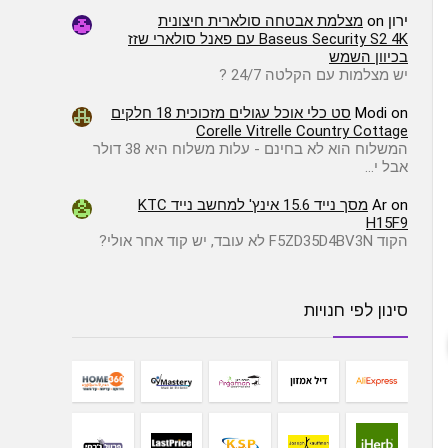
ירון
on
מצלמת אבטחה סולארית חיצונית
Baseus Security S2 4K עם פאנל סולארי שזז
בכיוון השמש
יש מצלמות עם הקלטה 24/7 ?
on
Modi
סט כלי אוכל עגולים מזכוכית 18 חלקים
Corelle Vitrelle Country Cottage
המשלוח הוא לא בחינם - עלות משלוח היא 38 דולר
אבל י…
on
Ar
מסך נייד 15.6 אינץ' למחשב נייד KTC
H15F9
הקוד F5ZD35D4BV3N לא עובד, יש קוד אחר אולי?
סינון לפי חנויות