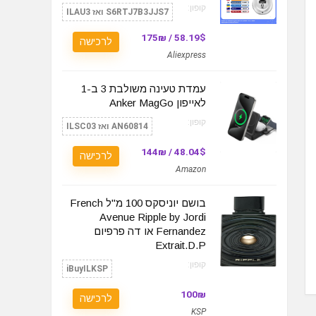
קופון:
S6RTJ7B3JJS7 ואז ILAU3
58.19$ / 175₪
לרכישה
Aliexpress
עמדת טעינה משולבת 3 ב-1
לאייפון Anker MagGo
קופון:
AN60814 ואז ILSC03
48.04$ / 144₪
לרכישה
Amazon
בושם יוניסקס 100 מ"ל French
Avenue Ripple by Jordi
Fernandez או דה פרפיום
Extrait.D.P
קופון:
iBuyILKSP
100₪
לרכישה
KSP