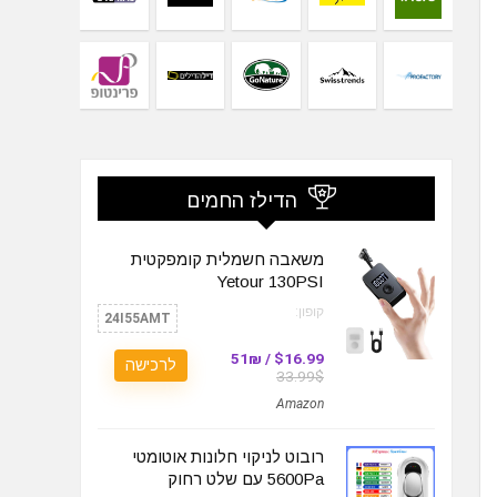
הדילז החמים
משאבה חשמלית קומפקטית
Yetour 130PSI
קופון:
24I55AMT
$16.99 / 51₪
לרכישה
33.99$
Amazon
רובוט לניקוי חלונות אוטומטי
5600Pa עם שלט רחוק