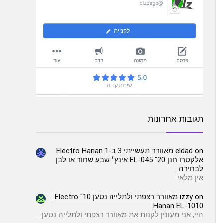
תגובות אחרונות
on
eldad
מאוורר תעשייתי 3 ב-1 Electro Hanan
אלקטרו חנן EL-045 "20 אינץ׳ שבע שחור או לבן
לבחירה
אין מלאי
on
izzy
מאוורר רצפתי ולתלייה נטען 10" Electro
Hanan EL-1010
היי, אני מעונין לקנות את מאוורר רצפתי ולתלייה נטען…