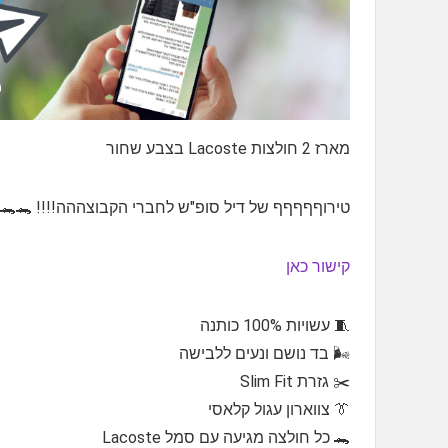
מארז 2 חולצות Lacoste בצבע שחור
טירוףףףףף של דיל סופ"ש לחברי הקבוצההה!!!! 🐊🐊
קישור כאן
🧵 עשויות 100% כותנה
🌬️ בד נושם ונעים ללבישה
✂️ גזרת Slim Fit
👔 צווארון עגול קלאסי
🐊 כל חולצה מגיעה עם סמל Lacoste