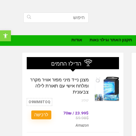
פתח סרגל נ
תקנון האתר וגילוי נאות
אודות
הדילז החמים
מצנן נייד מיני מפזר אוויר מקרר
ומלחח אישי עם תאורת לילה
צבעונית
קופון:
O9MM8TOQ
23.99$ / 70₪
לרכישה
59.98$
Amazon