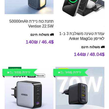
תחנת כוח ניידת 50000mAh
Vention 22.5W
עמדת טעינה משולבת 3 ב-1
🚛 משלוח חינם
לאייפון Anker MagGo
46.4$ / 140₪
🚛 משלוח חינם
48.04$ / 144₪
ירידת מחיר 📉
ירידת מחיר 📉