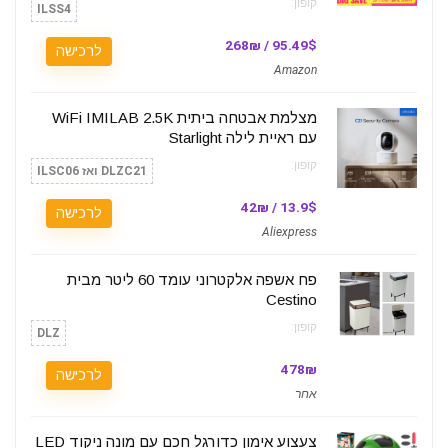
קופון:
ILSS4
95.49$ / 268₪
לרכישה
Amazon
מצלמת אבטחה ביתית WiFi IMILAB 2.5K
עם ראיית לילה Starlight
קופון:
DLZC21 ואז ILSC06
13.9$ / 42₪
לרכישה
Aliexpress
פח אשפה אלקטרוני עומד 60 ליטר מבית
Cestino
קופון:
DLZ
478₪
לרכישה
אחר
צעצוע אימון כדורגל חכם עם מונה ניקוד LED