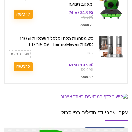
ומעקב תנועה
24.99$ / 74₪
לרכישה
49.99$
Amazon
סט מטחנות מלח ופלפל חשמליות 110ml
נטענות ThermoMaven עם אור LED
קופון:
XBOOT58I
19.99$ / 61₪
לרכישה
59.99$
Amazon
עקבו אחרי דף הדילים בפייסבוק