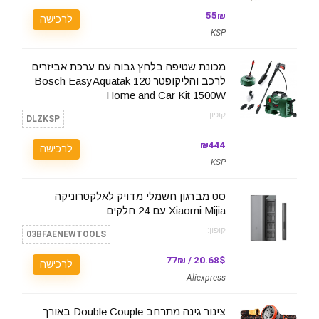
55₪
לרכישה
KSP
מכונת שטיפה בלחץ גבוה עם ערכת אביזרים
לרכב והליקופטר Bosch EasyAquatak 120
Home and Car Kit 1500W
קופון:
DLZKSP
₪444
לרכישה
KSP
סט מברגון חשמלי מדויק לאלקטרוניקה
Xiaomi Mijia עם 24 חלקים
קופון:
03BFAENEWTOOLS
20.68$ / 77₪
לרכישה
Aliexpress
צינור גינה מתרחב Double Couple באורך