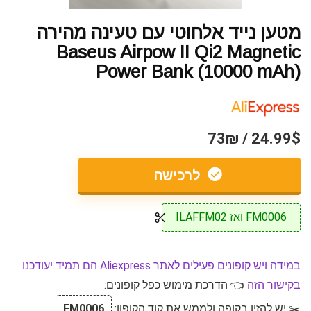
מטען נייד אלחוטי עם טעינה מהירה
Baseus Airpow II Qi2 Magnetic
Power Bank (10000 mAh)
24.99$ / 73₪
לרכישה
FM0006 ואז ILAFFM02
במידה ויש קופונים פעילים לאתר Aliexpress הם תמיד יעודכנו
בקישור הזה
👈 הדרכת מימוש כפל קופונים:
✂️ יש להזין בקופה ולממש את קוד הקופון:
FM0006