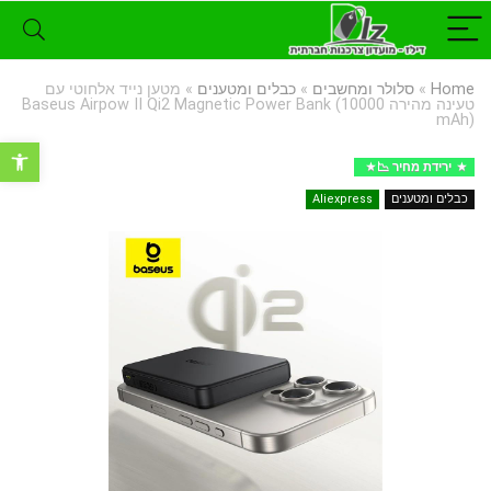
Home
»
סלולר ומחשבים
»
כבלים ומטענים
»
מטען נייד אלחוטי עם
טעינה מהירה Baseus Airpow II Qi2 Magnetic Power Bank (10000
mAh)
פתח סרגל נ
ירידת מחיר 📉
כבלים ומטענים
Aliexpress